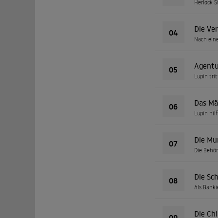
Herlock S
Die Ve
04
Nach eine
Agentu
05
Lupin tri
Das Mä
06
Lupin hil
Die Mu
07
Die Behör
Die Sc
08
Als Banki
Die Ch
09