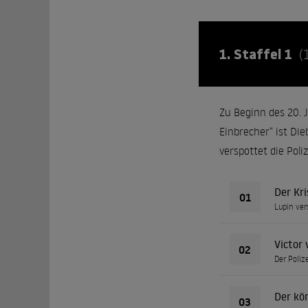
1. Staffel 1
(
Zu Beginn des 20. 
Einbrecher“ ist Die
verspottet die Poli
Der Kri
01
Lupin ver
Victor
02
Der Poliz
Der kö
03