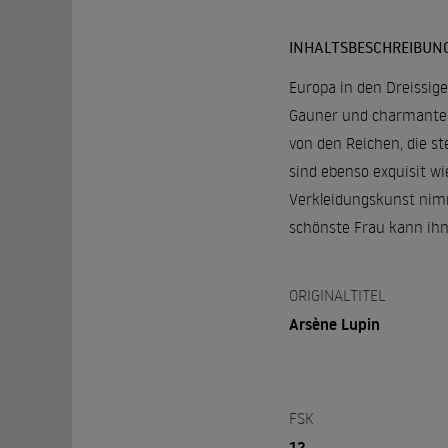
INHALTSBESCHREIBUN
Europa in den Dreissige
Gauner und charmanter 
von den Reichen, die s
sind ebenso exquisit wi
Verkleidungskunst nimmt
schönste Frau kann ihn 
ORIGINALTITEL
Arsène Lupin
FSK
12