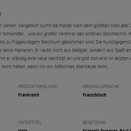
G
r Jahren: Vergeblich sucht die Polizei nach dem größten Dieb aller
Schwindler... und ein großer Verehrer des schönen Geschlechts. W
tets zu fragwürdigem Reichtum gekommen sind. Die Kunstgegenstä
e seine Manieren. Er raubt nicht aus Geldgier, sondern aus Spaß am
 er ständig eine neue Identität an und gibt sich erst im letzten 
nicht halten, wenn ihn ein tollkühnes Abenteuer lockt...
PRODUKTIONSLAND
ORIGINALSPRACHE
Frankreich
Französisch
UNTERTITEL
BESETZUNG
Nein
François Dunoyer, Paul 