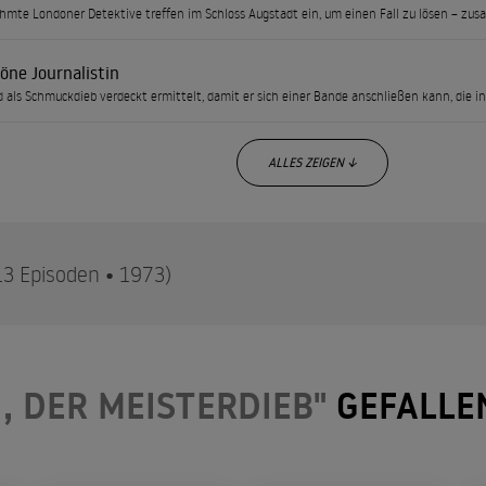
hmte Londoner Detektive treffen im Schloss Augstadt ein, um einen Fall zu lösen – zus
öne Journalistin
d als Schmuckdieb verdeckt ermittelt, damit er sich einer Bande anschließen kann, die in
ALLES ZEIGEN ↓
13 Episoden • 1973)
Jahrhunderts ist Arsène Lupin ein sehr ungewöhnlicher Dieb. Mit
, DER MEISTERDIEB"
GEFALLE
bstahl für ihn ein Spiel, das er mit Eleganz und ohne die geringste
zei, entlarvt Kriminelle, lüftet die dunkelsten Geheimnisse und ver