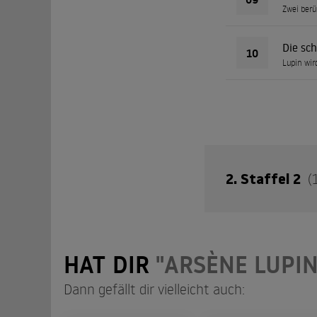
Zwei berü
Die sch
10
Lupin wir
2. Staffel 2
(
Zu Beginn des 20. 
HAT DIR
"ARSÈNE LUPIN
Einbrecher“ ist Die
verspottet die Poli
Dann gefällt dir vielleicht auch: