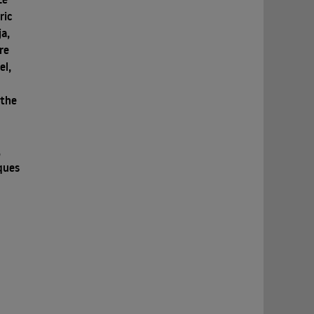
ric
ja,
re
el,
rthe
,
ques