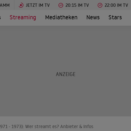
RAMM
JETZT IM TV
20:15 IM TV
22:00 IM TV
s
Streaming
Mediatheken
News
Stars
1971 - 1973): Wer streamt es? Anbieter & Infos