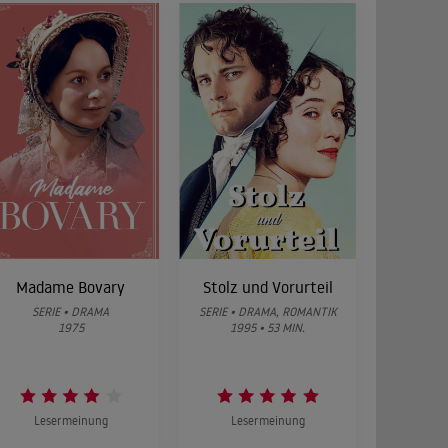
, propriété des Dreux-Soubise. Le vol devient une
ais, provoque Arsène Lupin. Ils conviennent de se
er une exposition de statues en or massif.
ait que l'homme a assassiné le professeur
te à Kesselbach
tion... car, ainsi que le fait remarquer Isidore
 malin ce journaliste, si malin même qu'il
invite à assister à son prochain exploit :
Madame Bovary
Stolz und Vorurteil
SERIE • DRAMA
SERIE • DRAMA, ROMANTIK
1975
1995 • 53 MIN.
résor de la Couronne et, surtout, un parchemin
érant. Herlock Sholmes est aidé dans son
liste Isidore Beautrellet. Un savant leur révèle
é volée, cinq ans auparavant, dans un monastère
Lesermeinung
Lesermeinung