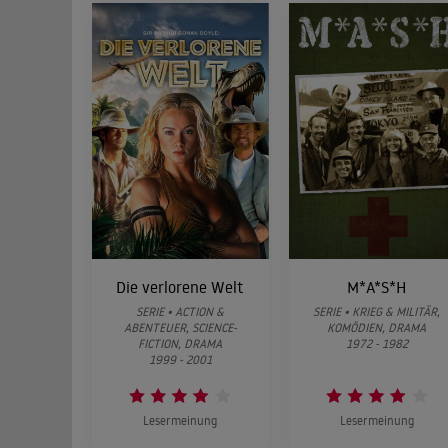
Das Sc
01
Grâce à la
affaire d
donner qu
Kessel
02
Arsène Lup
Kesselbac
Ramirez p
Glasköp
Peu après
03
Beautrell
découvre l
Die verlorene Welt
M*A*S*H
s'emparer
SERIE • ACTION &
SERIE • KRIEG & MILITÄR,
ABENTEUER, SCIENCE-
KOMÖDIEN, DRAMA
Kronju
FICTION, DRAMA
1972 - 1982
1999 - 2001
Vengeant 
04
inestimab
enquête p
qu'une co
Lesermeinung
Lesermeinung
de Norman