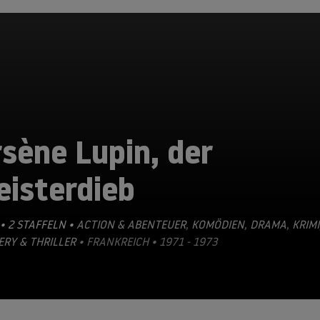
sène Lupin, der
eisterdieb
• 2 STAFFELN •
ACTION & ABENTEUER
,
KOMÖDIEN
,
DRAMA
,
KRIMI
RY & THRILLER
• FRANKREICH • 1971 - 1973