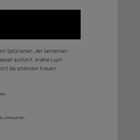
 dem Spitznamen „der Gentleman-
 Gewalt ausführt. Arsène Lupin
führt die schönsten Frauen!
ten.
 zu untersuchen.