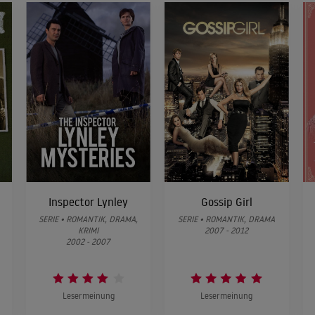
hmuckstück flog vom Dach
 complicité de son amie Nathalie, Arsène Lupin arrive à subtiliser le «collier de la reine»
'Etat dont se préoccupent ministre et préfet de police. Herlock Sholmes, le détective angl
atre jours pour retrouver le collier caché par Lupin dans son château en Normandie
bach hat sich verrechnet
in, qui se fait passer pour policier, se retrouve à Cannes chargé par Guerchard de surveill
h, un des exposant, se vante de posséder un coffre-fort absolument inviolable. Or Lupin s
our rester le seul possesseur du trésor des Incas. Sous son aspect normal, Lupin rend visi
fe rollen aufs Parkett
 le passage d'Arsène Lupin dans un château de Normandie, on découvre un cadavre. Stupéfac
et, jeune reporter envoyé sur les lieux du crime, Arsène Lupin vole, mais ne tue jamais. Un
'auteur du meurtre : le comte de Gesvres. Lupin, séduit par la perspicacité de Beautrellet l'
Inspector Lynley
Gossip Girl
 des statues médiévales du château de Gesvres et les remplacer par des moulages
SERIE • ROMANTIK, DRAMA,
SERIE • ROMANTIK, DRAMA
KRIMI
2007 - 2012
welen erster Klasse
2002 - 2007
Jeanne d'Arc et Trafalgar, Arsène Lupin dévalise la tour de Londres. Butin fabuleux : le t
le, une relique vieille de mille ans, auréolée de mystère, le secret de Guillaume le Conqu
ar l'«Intelligence Service», le 2ème Bureau français, le commissaire Guerchard et le journa
pie du fameux parchemin, dont il a transcrit des passages d'ailleurs indéchiffrables, a ét
Lesermeinung
Lesermeinung
die...