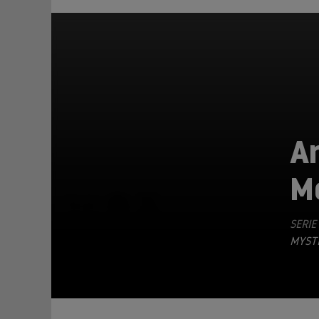
Ar
M
TEILEN
SERIE
MYSTE