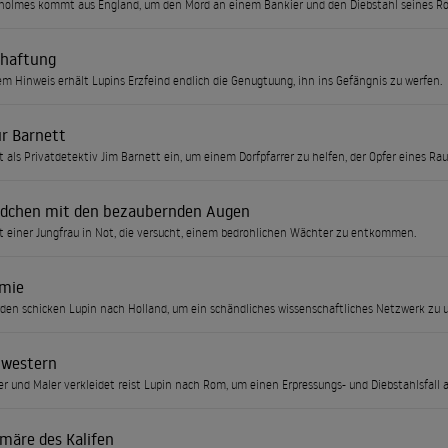
holmes kommt aus England, um den Mord an einem Bankier und den Diebstahl seines R
rhaftung
m Hinweis erhält Lupins Erzfeind endlich die Genugtuung, ihn ins Gefängnis zu werfen.
r Barnett
tt als Privatdetektiv Jim Barnett ein, um einem Dorfpfarrer zu helfen, der Opfer eines Rau
dchen mit den bezaubernden Augen
ft einer Jungfrau in Not, die versucht, einem bedrohlichen Wächter zu entkommen.
mie
den schicken Lupin nach Holland, um ein schändliches wissenschaftliches Netzwerk zu 
hwestern
er und Maler verkleidet reist Lupin nach Rom, um einen Erpressungs- und Diebstahlsfall 
imäre des Kalifen