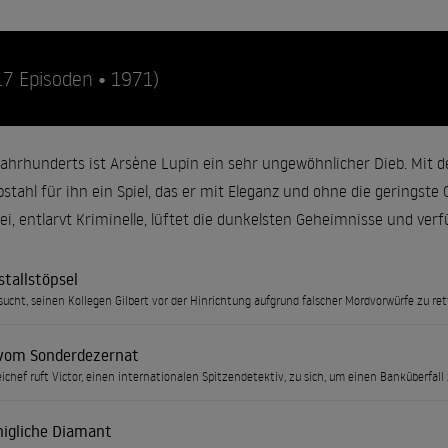
17 Episoden • 1971)
Jahrhunderts ist Arsène Lupin ein sehr ungewöhnlicher Dieb. Mit
bstahl für ihn ein Spiel, das er mit Eleganz und ohne die geringste
zei, entlarvt Kriminelle, lüftet die dunkelsten Geheimnisse und ver
stallstöpsel
sucht, seinen Kollegen Gilbert vor der Hinrichtung aufgrund falscher Mordvorwürfe zu ret
 vom Sonderdezernat
eichef ruft Victor, einen internationalen Spitzendetektiv, zu sich, um einen Banküberfall
nigliche Diamant