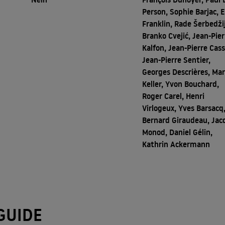
Person, Sophie Barjac, E
Franklin, Rade Šerbedži
Branko Cvejić, Jean-Pier
Kalfon, Jean-Pierre Cass
Jean-Pierre Sentier,
Georges Descrières, Ma
Keller, Yvon Bouchard,
Roger Carel, Henri
Virlogeux, Yves Barsacq
Bernard Giraudeau, Jac
Monod, Daniel Gélin,
Kathrin Ackermann
GUIDE