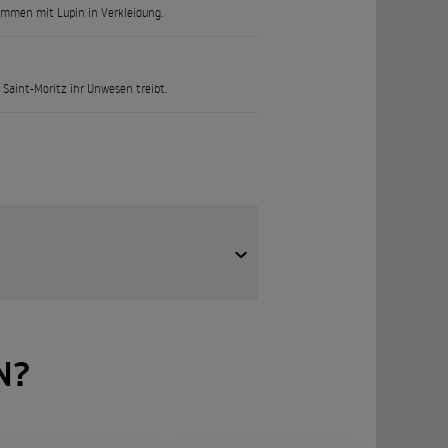
ammen mit Lupin in Verkleidung.
 Saint-Moritz ihr Unwesen treibt.
 dem Spitznamen „der Gentleman-
N?
 Gewalt ausführt. Arsène Lupin
führt die schönsten Frauen!