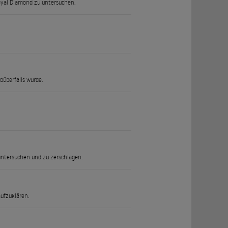
oyal Diamond zu untersuchen.
büberfalls wurde.
untersuchen und zu zerschlagen.
aufzuklären.