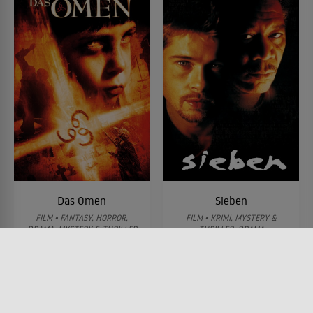
Das Omen
Sieben
FILM • FANTASY, HORROR,
FILM • KRIMI, MYSTERY &
DRAMA, MYSTERY & THRILLER
THRILLER, DRAMA
2006 • 110 MIN.
1995 • 127 MIN.
Lesermeinung
Lesermeinung