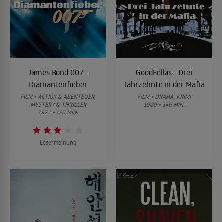
James Bond 007 -
GoodFellas - Drei
Diamantenfieber
Jahrzehnte in der Mafia
FILM • ACTION & ABENTEUER,
FILM • DRAMA, KRIMI
MYSTERY & THRILLER
1990 • 146 MIN.
1971 • 120 MIN.
Lesermeinung