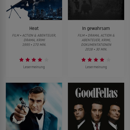
Heat
In gewahrsam
FILM • ACTION & ABENTEUER,
FILM • DRAMA, ACTION &
DRAMA, KRIMI
ABENTEUER, KRIMI,
1995 • 170 MIN.
DOKUMENTATIONEN
2018 • 30 MIN.
Lesermeinung
Lesermeinung