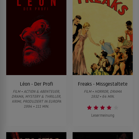
Léon - Der Profi
Freaks - Missgestaltete
FILM • ACTION & ABENTEUER,
FILM • HORROR, DRAMA
DRAMA, MYSTERY & THRILLER,
1932 • 64 MIN.
KRIMI, PRODUZIERT IN EUROPA
1994 • 111 MIN.
Lesermeinung