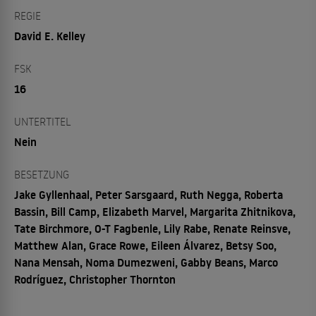
REGIE
David E. Kelley
FSK
16
UNTERTITEL
Nein
BESETZUNG
Jake Gyllenhaal, Peter Sarsgaard, Ruth Negga, Roberta
Bassin, Bill Camp, Elizabeth Marvel, Margarita Zhitnikova,
Tate Birchmore, O-T Fagbenle, Lily Rabe, Renate Reinsve,
Matthew Alan, Grace Rowe, Eileen Álvarez, Betsy Soo,
Nana Mensah, Noma Dumezweni, Gabby Beans, Marco
Rodríguez, Christopher Thornton