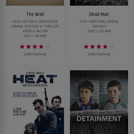
The Wall
Dead Man
FILM • ACTION & ABENTEUER,
FILM • WESTERN, DRAMA,
DRAMA, MYSTERY & THRILLER,
FANTASY
KRIEG & MILITÄR
1995 • 122 MIN.
2017 • 90 MIN.
Lesermeinung
Lesermeinung