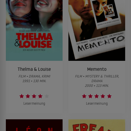
Thelma & Louise
Memento
FILM • DRAMA, KRIMI
FILM • MYSTERY & THRILLER,
1991 • 130 MIN.
DRAMA
2000 • 113 MIN.
Lesermeinung
Lesermeinung