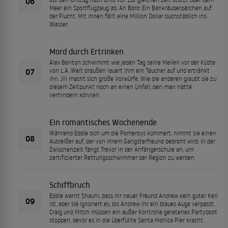
06
Meer ein Sportflugzeug ab. An Bord: Ein Bankräuberpärchen auf
der Flucht. Mit ihnen fällt eine Million Dollar buchstäblich ins
Wasser.
Mord durch Ertrinken
Alex Benton schwimmt wie jeden Tag seine Meilen vor der Küste
07
von L.A. Weit draußen lauert ihm ein Taucher auf und ertränkt
ihn. Jill macht sich große Vorwürfe. Wie die anderen glaubt sie zu
diesem Zeitpunkt noch an einen Unfall, den man hätte
verhindern können.
Ein romantisches Wochenende
Während Eddie sich um die Pomeroys kümmert, nimmt sie einen
08
Ausreißer auf, der von ihrem Gangsterfreund bedroht wird. In der
Zwischenzeit fängt Trevor in der Anfängerschule an, um
zertifizierter Rettungsschwimmer der Region zu werden.
Schiffbruch
Eddie warnt Shauni, dass ihr neuer Freund Andrew kein guter Kerl
09
ist, aber sie ignoriert es, bis Andrew ihr ein blaues Auge verpasst.
Craig und Mitch müssen ein außer Kontrolle geratenes Partyboot
stoppen, bevor es in die überfüllte Santa Monica Pier kracht.