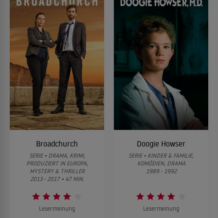
Broadchurch
Doogie Howser
SERIE • DRAMA, KRIMI,
SERIE • KINDER & FAMILIE,
PRODUZIERT IN EUROPA,
KOMÖDIEN, DRAMA
MYSTERY & THRILLER
1989 - 1992
2013 - 2017 • 47 MIN.
Lesermeinung
Lesermeinung