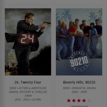
24: Twenty Four
Beverly Hills, 90210
SERIE • ACTION & ABENTEUER,
SERIE • ROMANTIK, DRAMA
DRAMA, MYSTERY & THRILLER,
1990 - 1999
KRIMI
2001 - 2014 • 42 MIN.
Lesermeinung