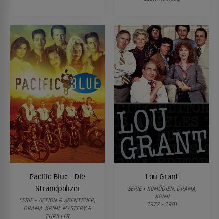
Pacific Blue - Die
Lou Grant
Strandpolizei
SERIE • KOMÖDIEN, DRAMA,
KRIMI
SERIE • ACTION & ABENTEUER,
1977 - 1981
DRAMA, KRIMI, MYSTERY &
THRILLER