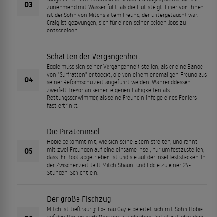
03
zunehmend mit Wasser füllt, als die Flut steigt. Einer von ihnen
ist der Sohn von Mitchs altem Freund, der untergetaucht war.
Craig ist gezwungen, sich für einen seiner beiden Jobs zu
entscheiden.
Schatten der Vergangenheit
Eddie muss sich seiner Vergangenheit stellen, als er eine Bande
von "Surfratten" entdeckt, die von einem ehemaligen Freund aus
04
seiner Reformschulzeit angeführt werden. Währenddessen
zweifelt Trevor an seinen eigenen Fähigkeiten als
Rettungsschwimmer, als seine Freundin infolge eines Fehlers
fast ertrinkt.
Die Pirateninsel
Hobie bekommt mit, wie sich seine Eltern streiten, und rennt
05
mit zwei Freunden auf eine einsame Insel, nur um festzustellen,
dass ihr Boot abgetrieben ist und sie auf der Insel feststecken. In
der Zwischenzeit teilt Mitch Shauni und Eddie zu einer 24-
Stunden-Schicht ein.
Der große Fischzug
Mitch ist tieftraurig: Ex-Frau Gayle bereitet sich mit Sohn Hobie
auf den Umzug nach Ohio vor. Zur gleichen Zeit stürzt über dem