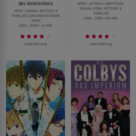
des Verbrechens
SERIE • ACTION & ABENTEUER,
DRAMA, KRIMI, MYSTERY &
SERIE • DRAMA, MYSTERY &
THRILLER
THRILLER, DOKUMENTATIONEN,
1984 - 1985 • 88 MIN.
KRIMI
2005 - 2009 • 42 MIN.
Lesermeinung
Lesermeinung