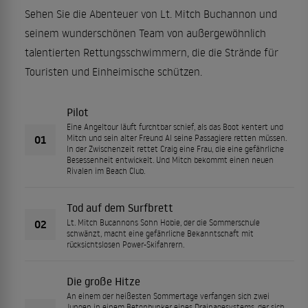
Sehen Sie die Abenteuer von Lt. Mitch Buchannon und
seinem wunderschönen Team von außergewöhnlich
talentierten Rettungsschwimmern, die die Strände für
Touristen und Einheimische schützen.
Pilot
Eine Angeltour läuft furchtbar schief, als das Boot kentert und
01
Mitch und sein alter Freund Al seine Passagiere retten müssen.
In der Zwischenzeit rettet Craig eine Frau, die eine gefährliche
Besessenheit entwickelt. Und Mitch bekommt einen neuen
Rivalen im Beach Club.
Tod auf dem Surfbrett
02
Lt. Mitch Bucannons Sohn Hobie, der die Sommerschule
schwänzt, macht eine gefährliche Bekanntschaft mit
rücksichtslosen Power-Skifahrern.
Die große Hitze
An einem der heißesten Sommertage verfangen sich zwei
Jungen in einem Betonbunker eines Drainagesystems, der sich