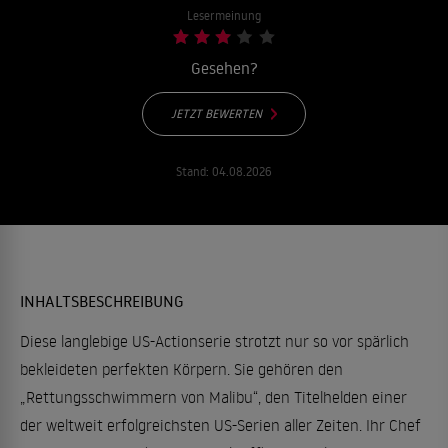
Lesermeinung
Gesehen?
JETZT BEWERTEN
Stand:
04.08.2026
INHALTSBESCHREIBUNG
Diese langlebige US-Actionserie strotzt nur so vor spärlich
bekleideten perfekten Körpern. Sie gehören den
„Rettungsschwimmern von Malibu“, den Titelhelden einer
der weltweit erfolgreichsten US-Serien aller Zeiten. Ihr Chef