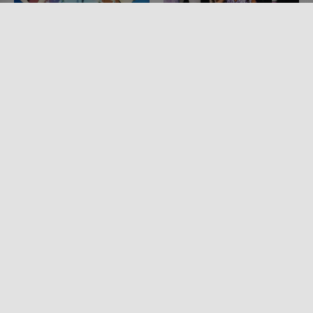
Free!
Die Colbys - Das
Imperium
SERIE • ANIMATION, KOMÖDIEN,
SPORT, DRAMA
SERIE • DRAMA
2013 - 2018
1985 - 1986
Lesermeinung
Lesermeinung