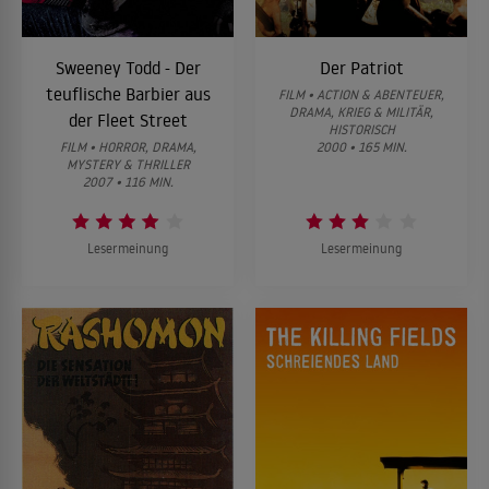
Sweeney Todd - Der
Der Patriot
teuflische Barbier aus
FILM • ACTION & ABENTEUER,
DRAMA, KRIEG & MILITÄR,
der Fleet Street
HISTORISCH
FILM • HORROR, DRAMA,
2000 • 165 MIN.
MYSTERY & THRILLER
2007 • 116 MIN.
Lesermeinung
Lesermeinung