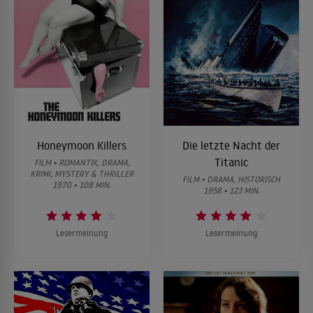
Honeymoon Killers
Die letzte Nacht der
Titanic
FILM • ROMANTIK, DRAMA,
KRIMI, MYSTERY & THRILLER
FILM • DRAMA, HISTORISCH
1970 • 108 MIN.
1958 • 123 MIN.
Lesermeinung
Lesermeinung