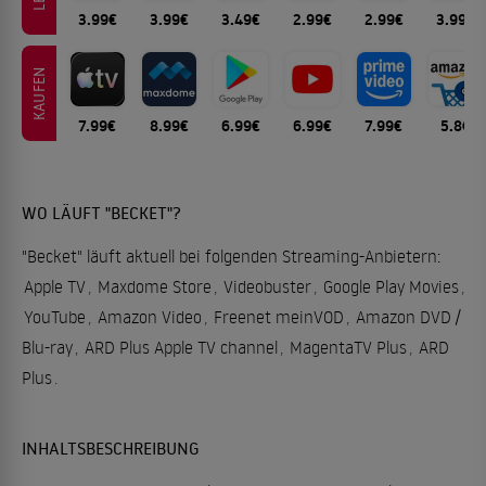
3.99€
3.99€
3.49€
2.99€
2.99€
3.99€
KAUFEN
7.99€
8.99€
6.99€
6.99€
7.99€
5.8€
WO LÄUFT "BECKET"?
"Becket" läuft aktuell bei folgenden Streaming-Anbietern:
Apple TV
,
Maxdome Store
,
Videobuster
,
Google Play Movies
,
YouTube
,
Amazon Video
,
Freenet meinVOD
,
Amazon DVD /
Blu-ray
,
ARD Plus Apple TV channel
,
MagentaTV Plus
,
ARD
Plus
.
INHALTSBESCHREIBUNG