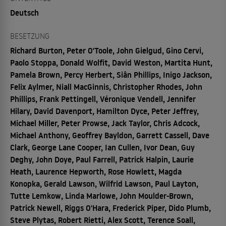
Deutsch
BESETZUNG
Richard Burton, Peter O'Toole, John Gielgud, Gino Cervi,
Paolo Stoppa, Donald Wolfit, David Weston, Martita Hunt,
Pamela Brown, Percy Herbert, Siân Phillips, Inigo Jackson,
Felix Aylmer, Niall MacGinnis, Christopher Rhodes, John
Phillips, Frank Pettingell, Véronique Vendell, Jennifer
Hilary, David Davenport, Hamilton Dyce, Peter Jeffrey,
Michael Miller, Peter Prowse, Jack Taylor, Chris Adcock,
Michael Anthony, Geoffrey Bayldon, Garrett Cassell, Dave
Clark, George Lane Cooper, Ian Cullen, Ivor Dean, Guy
Deghy, John Doye, Paul Farrell, Patrick Halpin, Laurie
Heath, Laurence Hepworth, Rose Howlett, Magda
Konopka, Gerald Lawson, Wilfrid Lawson, Paul Layton,
Tutte Lemkow, Linda Marlowe, John Moulder-Brown,
Patrick Newell, Riggs O'Hara, Frederick Piper, Dido Plumb,
Steve Plytas, Robert Rietti, Alex Scott, Terence Soall,