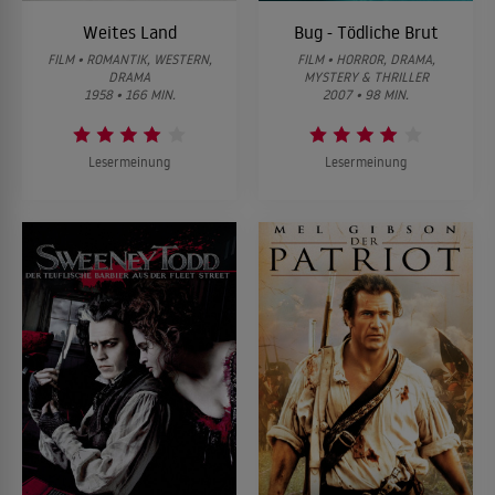
Weites Land
Bug - Tödliche Brut
FILM • ROMANTIK, WESTERN,
FILM • HORROR, DRAMA,
DRAMA
MYSTERY & THRILLER
1958 • 166 MIN.
2007 • 98 MIN.
Lesermeinung
Lesermeinung