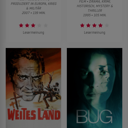
FILM • DRAMA, KRIMI,
PRODUZIERT IN EUROPA, KRIEG
HISTORISCH, MYSTERY &
& MILITÄR
THRILLER
2007 • 139 MIN.
1995 • 105 MIN.
Lesermeinung
Lesermeinung