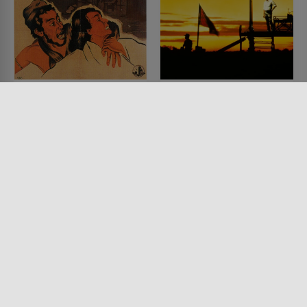
Rashomon - Das
The Killing Fields -
Lustwäldchen
Schreiendes Land
FILM • DRAMA, KRIMI, MYSTERY
FILM • DRAMA, HISTORISCH,
& THRILLER
KRIEG & MILITÄR
1950 • 88 MIN.
1984 • 142 MIN.
Lesermeinung
Lesermeinung