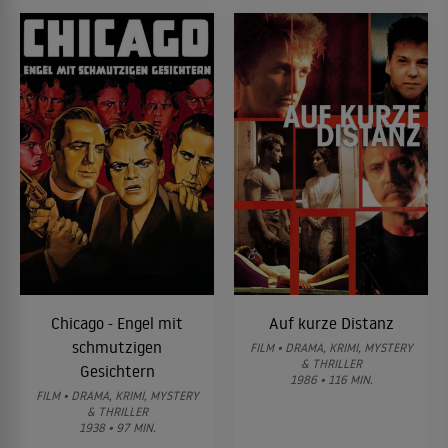
Chicago - Engel mit
Auf kurze Distanz
schmutzigen
FILM • DRAMA, KRIMI, MYSTERY
& THRILLER
Gesichtern
1986 • 116 MIN.
FILM • DRAMA, KRIMI, MYSTERY
& THRILLER
1938 • 97 MIN.