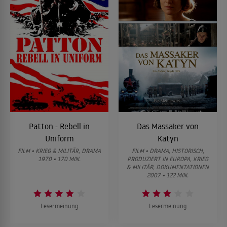
Patton - Rebell in
Das Massaker von
Uniform
Katyn
FILM • KRIEG & MILITÄR, DRAMA
FILM • DRAMA, HISTORISCH,
1970 • 170 MIN.
PRODUZIERT IN EUROPA, KRIEG
& MILITÄR, DOKUMENTATIONEN
2007 • 122 MIN.
Lesermeinung
Lesermeinung