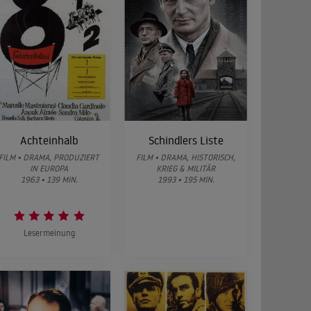
Achteinhalb
Schindlers Liste
FILM • DRAMA, PRODUZIERT
FILM • DRAMA, HISTORISCH,
IN EUROPA
KRIEG & MILITÄR
1963 • 139 MIN.
1993 • 195 MIN.
Lesermeinung