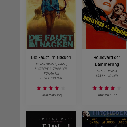
Die Faust im Nacken
Boulevard der
Dämmerung
FILM • DRAMA, KRIMI,
MYSTERY & THRILLER,
FILM • DRAMA
ROMANTIK
1950 • 110 MIN.
1954 • 108 MIN.
Lesermeinung
Lesermeinung