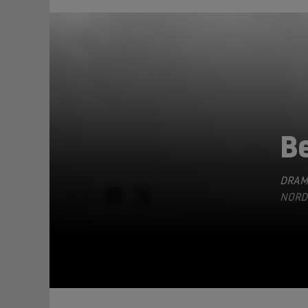
Be
DRAM
TEILEN
ORDIR