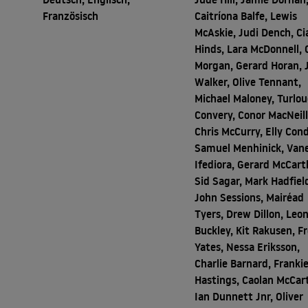
Französisch
Caitríona Balfe, Lewis
McAskie, Judi Dench, Ci
Hinds, Lara McDonnell, 
Morgan, Gerard Horan, 
Walker, Olive Tennant,
Michael Maloney, Turlo
Convery, Conor MacNeill
Chris McCurry, Elly Con
Samuel Menhinick, Van
Ifediora, Gerard McCart
Sid Sagar, Mark Hadfiel
John Sessions, Mairéad
Tyers, Drew Dillon, Leo
Buckley, Kit Rakusen, F
Yates, Nessa Eriksson,
Charlie Barnard, Franki
Hastings, Caolan McCar
Ian Dunnett Jnr, Oliver