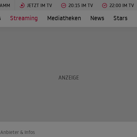
RAMM
JETZT IM TV
20:15 IM TV
22:00 IM TV
s
Streaming
Mediatheken
News
Stars
 Anbieter & Infos