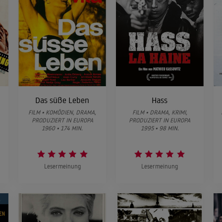
Das süße Leben
Hass
FILM • KOMÖDIEN, DRAMA,
FILM • DRAMA, KRIMI,
PRODUZIERT IN EUROPA
PRODUZIERT IN EUROPA
1960 • 174 MIN.
1995 • 98 MIN.
Lesermeinung
Lesermeinung