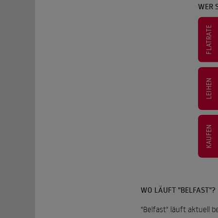
WER S
FLATRATE
LEIHEN
KAUFEN
WO LÄUFT "BELFAST"?
"Belfast" läuft aktuell