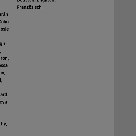
Französisch
arán
Colin
Josie
ugh
,
dron,
essa
hy,
d,
nard
reya
e
thy,