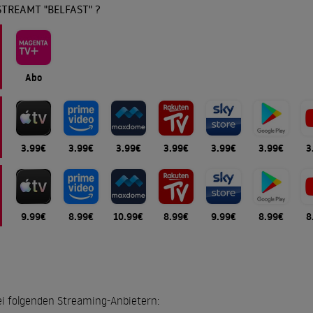
TREAMT "BELFAST" ?
Abo
3.99€
3.99€
3.99€
3.99€
3.99€
3.99€
3
9.99€
8.99€
10.99€
8.99€
9.99€
8.99€
8
 bei folgenden Streaming-Anbietern: