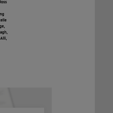
Ross
ing
elle
ge,
nagh,
Alli,