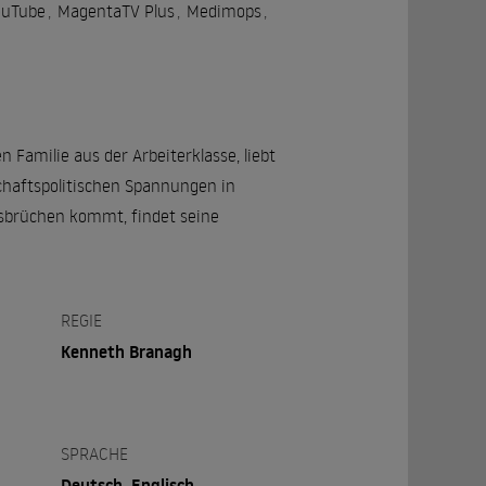
ouTube
,
MagentaTV Plus
,
Medimops
,
Familie aus der Arbeiterklasse, liebt
schaftspolitischen Spannungen in
usbrüchen kommt, findet seine
REGIE
Kenneth Branagh
SPRACHE
,
Deutsch, Englisch,