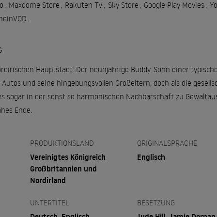
o
,
Maxdome Store
,
Rakuten TV
,
Sky Store
,
Google Play Movies
,
Y
meinVOD
.
G
irischen Hauptstadt. Der neunjährige Buddy, Sohn einer typischen 
Autos und seine hingebungsvollen Großeltern, doch als die gesell
 es sogar in der sonst so harmonischen Nachbarschaft zu Gewalta
jähes Ende.
PRODUKTIONSLAND
ORIGINALSPRACHE
Vereinigtes Königreich
Englisch
Großbritannien und
Nordirland
UNTERTITEL
BESETZUNG
Deutsch, Englisch,
Jude Hill, Jamie Dornan