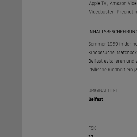
Apple TV
,
Amazon Vide
Videobuster
,
Freenet 
INHALTSBESCHREIBUN
Sommer 1969 in der nord
Kinobesuche, Matchbox-
Belfast eskalieren und
idyllische Kindheit ein 
ORIGINALTITEL
Belfast
FSK
12