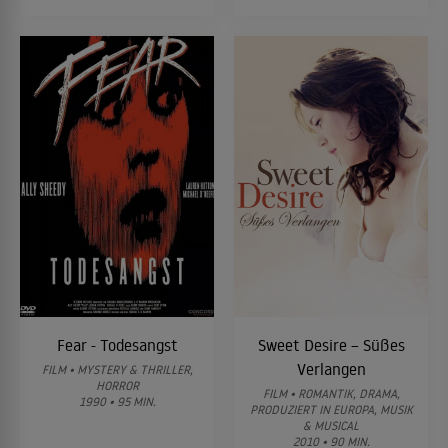
Fear - Todesangst
Sweet Desire – Süßes
Verlangen
FILM • MYSTERY & THRILLER,
HORROR
FILM • ROMANTIK, DRAMA,
1990 • 95 MIN.
PRODUZIERT IN EUROPA, MUSIK
& MUSICAL
2010 • 90 MIN.