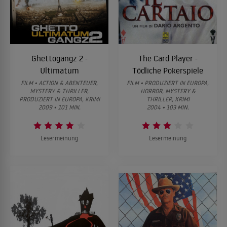
Ghettogangz 2 -
The Card Player -
Ultimatum
Tödliche Pokerspiele
FILM • ACTION & ABENTEUER,
FILM • PRODUZIERT IN EUROPA,
MYSTERY & THRILLER,
HORROR, MYSTERY &
PRODUZIERT IN EUROPA, KRIMI
THRILLER, KRIMI
2009 • 101 MIN.
2004 • 103 MIN.
Lesermeinung
Lesermeinung