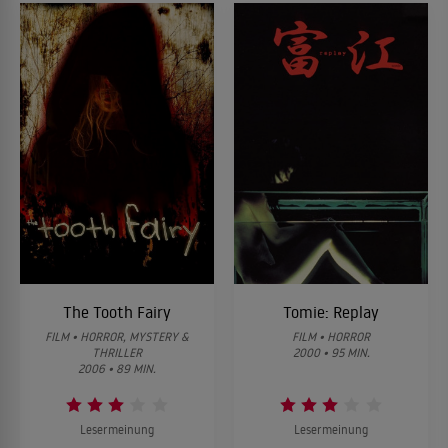
The Tooth Fairy
Tomie: Replay
FILM • HORROR, MYSTERY &
FILM • HORROR
THRILLER
2000 • 95 MIN.
2006 • 89 MIN.
Lesermeinung
Lesermeinung