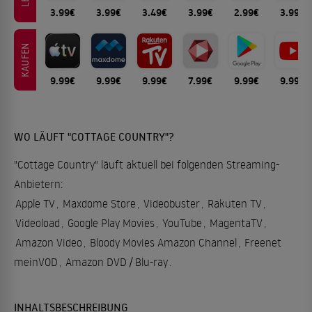
3.99€
3.99€
3.49€
3.99€
2.99€
3.99€
KAUFEN
9.99€
9.99€
9.99€
7.99€
9.99€
9.99€
WO LÄUFT "COTTAGE COUNTRY"?
"Cottage Country" läuft aktuell bei folgenden Streaming-
Anbietern:
Apple TV
,
Maxdome Store
,
Videobuster
,
Rakuten TV
,
Videoload
,
Google Play Movies
,
YouTube
,
MagentaTV
,
Amazon Video
,
Bloody Movies Amazon Channel
,
Freenet
meinVOD
,
Amazon DVD / Blu-ray
.
INHALTSBESCHREIBUNG