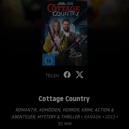
TEILEN
Cottage Country
ROMANTIK
,
KOMÖDIEN
,
HORROR
,
KRIMI
,
ACTION &
ABENTEUER
,
MYSTERY & THRILLER
• KANADA • 2013 •
91 MIN