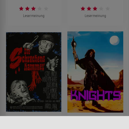
Lesermeinung
Lesermeinung
Die Schreckenskammer
Cyborg Warriors
FILM • HORROR, KRIMI,
FILM • ACTION & ABENTEUER,