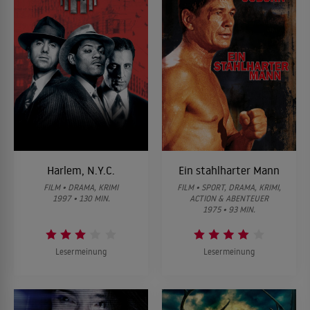
Harlem, N.Y.C.
Ein stahlharter Mann
FILM • DRAMA, KRIMI
FILM • SPORT, DRAMA, KRIMI,
1997 • 130 MIN.
ACTION & ABENTEUER
1975 • 93 MIN.
Lesermeinung
Lesermeinung