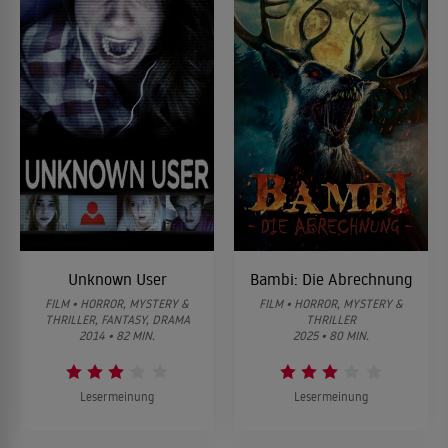
Unknown User
Bambi: Die Abrechnung
FILM • HORROR, MYSTERY &
FILM • HORROR, MYSTERY &
THRILLER, FANTASY, DRAMA
THRILLER
2014 • 82 MIN.
2025 • 80 MIN.
Lesermeinung
Lesermeinung