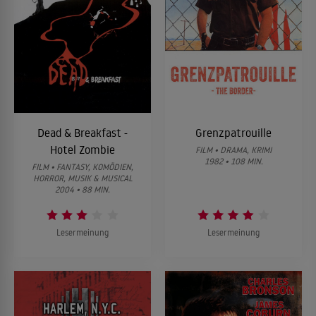
Dead & Breakfast -
Grenzpatrouille
Hotel Zombie
FILM • DRAMA, KRIMI
1982 • 108 MIN.
FILM • FANTASY, KOMÖDIEN,
HORROR, MUSIK & MUSICAL
2004 • 88 MIN.
Lesermeinung
Lesermeinung