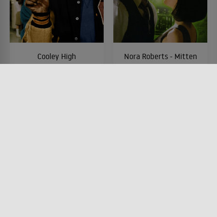
Cooley High
Nora Roberts - Mitten
in der Nacht
FILM • ROMANTIK, KOMÖDIEN,
DRAMA
FILM • ROMANTIK, DRAMA
1975 • 107 MIN.
2009 • 120 MIN.
Lesermeinung
Lesermeinung