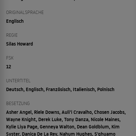
ORIGINALSPRACHE
Englisch
REGIE
Silas Howard
FSK
12
UNTERTITEL
Deutsch, Englisch, Französisch, Italienisch, Polnisch
BESETZUNG
Asher Angel, Riele Downs, Auliʻi Cravalho, Chosen Jacobs,
Wayne Knight, Derek Luke, Tony Danza, Nicole Maines,
Kylie Liya Page, Genneya Walton, Dean Goldblum, Kim
Syster, Danica De La Rey, Nahum Hughes, S'qhuamo