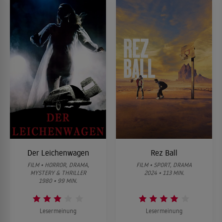
Der Leichenwagen
Rez Ball
FILM • HORROR, DRAMA,
FILM • SPORT, DRAMA
MYSTERY & THRILLER
2024 • 113 MIN.
1980 • 99 MIN.
Lesermeinung
Lesermeinung