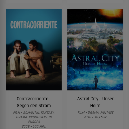
Contracorriente -
Astral City - Unser
Gegen den Strom
Heim
FILM • ROMANTIK, FANTASY,
FILM • DRAMA, FANTASY
DRAMA, PRODUZIERT IN
2010 • 103 MIN.
EUROPA
2009 • 100 MIN.