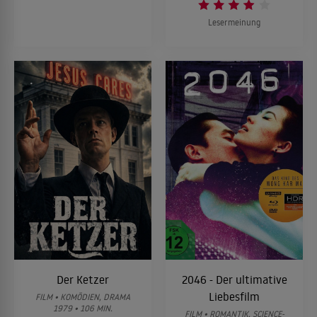
Lesermeinung
Der Ketzer
2046 - Der ultimative
Liebesfilm
FILM • KOMÖDIEN, DRAMA
1979 • 106 MIN.
FILM • ROMANTIK, SCIENCE-