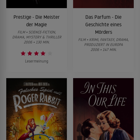
Prestige - Die Meister
Das Parfum - Die
der Magie
Geschichte eines
Mörders
FILM • SCIENCE-FICTION,
DRAMA, MYSTERY & THRILLER
FILM • KRIMI, FANTASY, DRAMA,
2006 • 130 MIN.
PRODUZIERT IN EUROPA
2006 • 147 MIN.
Lesermeinung