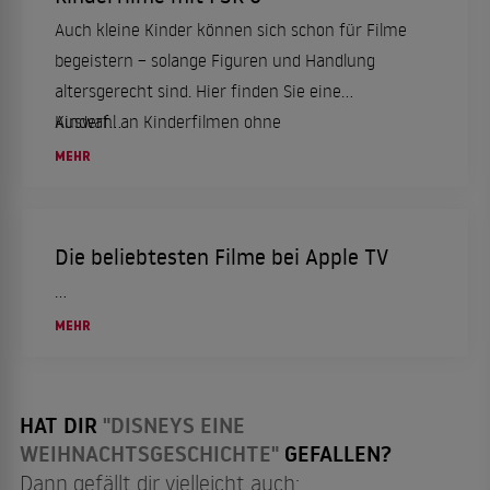
Auch kleine Kinder können sich schon für Filme
begeistern – solange Figuren und Handlung
altersgerecht sind. Hier finden Sie eine
Auswahl an Kinderfilmen ohne
Kinderf...
Altersbeschränkung für die ganze Familie.
MEHR
Die beliebtesten Filme bei Apple TV
...
MEHR
HAT DIR
"DISNEYS EINE
WEIHNACHTSGESCHICHTE"
GEFALLEN?
Dann gefällt dir vielleicht auch: