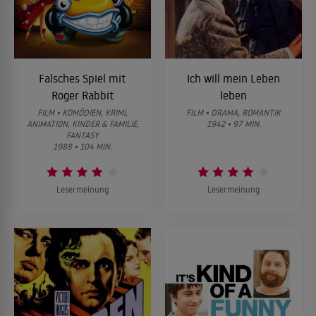
Falsches Spiel mit
Ich will mein Leben
Roger Rabbit
leben
FILM • KOMÖDIEN, KRIMI,
FILM • DRAMA, ROMANTIK
ANIMATION, KINDER & FAMILIE,
1942 • 97 MIN.
FANTASY
1988 • 104 MIN.
Lesermeinung
Lesermeinung