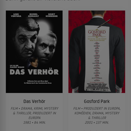
Das Verhör
Gosford Park
FILM • DRAMA, KRIMI, MYSTERY
FILM • PRODUZIERT IN EUROPA,
& THRILLER, PRODUZIERT IN
KOMÖDIEN, DRAMA, MYSTERY
EUROPA
& THRILLER
1981 • 84 MIN.
2001 • 137 MIN.