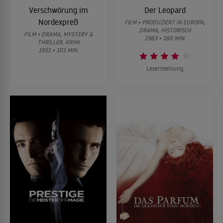
Verschwörung im
Der Leopard
Nordexpreß
FILM • PRODUZIERT IN EUROPA,
DRAMA, HISTORISCH
FILM • DRAMA, MYSTERY &
1963 • 186 MIN.
THRILLER, KRIMI
1951 • 101 MIN.
Lesermeinung