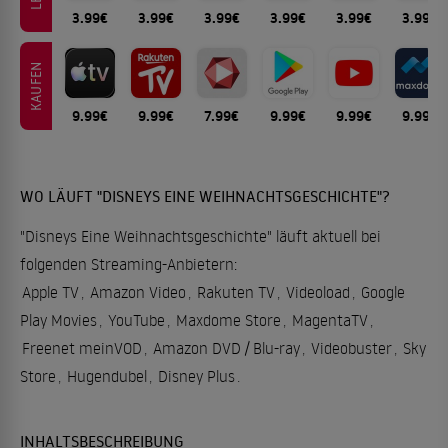
3.99€
3.99€
3.99€
3.99€
3.99€
3.99€
KAUFEN
9.99€
9.99€
7.99€
9.99€
9.99€
9.99€
WO LÄUFT "DISNEYS EINE WEIHNACHTSGESCHICHTE"?
"Disneys Eine Weihnachtsgeschichte" läuft aktuell bei
folgenden Streaming-Anbietern:
Apple TV
,
Amazon Video
,
Rakuten TV
,
Videoload
,
Google
Play Movies
,
YouTube
,
Maxdome Store
,
MagentaTV
,
Freenet meinVOD
,
Amazon DVD / Blu-ray
,
Videobuster
,
Sky
Store
,
Hugendubel
,
Disney Plus
.
INHALTSBESCHREIBUNG