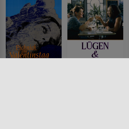
Picknick am
Lügen und Geheimnisse
Valentinstag
FILM • KOMÖDIEN, DRAMA
1996 • 142 MIN.
FILM • DRAMA, MYSTERY &
THRILLER
1975 • 107 MIN.
Lesermeinung
Lesermeinung