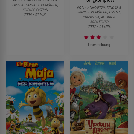
Honigkomplott
FILM • ANIMATION, KINDER &
FAMILIE, FANTASY, KOMÖDIEN,
FILM • ANIMATION, KINDER &
SCIENCE-FICTION
FAMILIE, KOMÖDIEN, DRAMA,
2005 • 81 MIN.
ROMANTIK, ACTION &
ABENTEUER
2007 • 91 MIN.
Lesermeinung