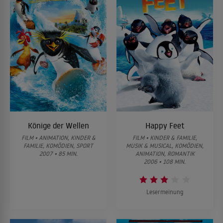
Könige der Wellen
Happy Feet
FILM • ANIMATION, KINDER &
FILM • KINDER & FAMILIE,
FAMILIE, KOMÖDIEN, SPORT
MUSIK & MUSICAL, KOMÖDIEN,
2007 • 85 MIN.
ANIMATION, ROMANTIK
2006 • 108 MIN.
Lesermeinung