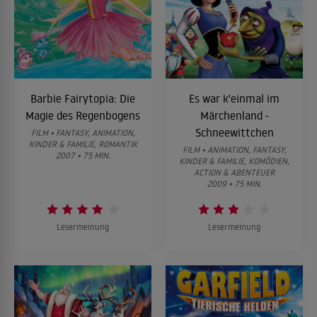
Barbie Fairytopia: Die
Es war k'einmal im
Magie des Regenbogens
Märchenland -
Schneewittchen
FILM • FANTASY, ANIMATION,
KINDER & FAMILIE, ROMANTIK
FILM • ANIMATION, FANTASY,
2007 • 75 MIN.
KINDER & FAMILIE, KOMÖDIEN,
ACTION & ABENTEUER
2009 • 75 MIN.
Lesermeinung
Lesermeinung