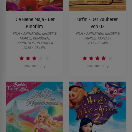
Die Biene Maja - Der
Urfin - Der Zauberer
Kinofilm
von OZ
FILM • ANIMATION, KINDER &
FILM • ANIMATION, KINDER &
FAMILIE, KOMÖDIEN,
FAMILIE, FANTASY
PRODUZIERT IN EUROPA
2017 • 82 MIN.
2014 • 95 MIN.
Lesermeinung
Lesermeinung