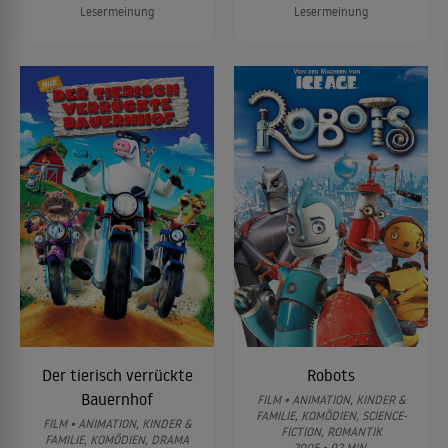
Lesermeinung
Lesermeinung
Der tierisch verrückte
Robots
Bauernhof
FILM • ANIMATION, KINDER &
FAMILIE, KOMÖDIEN, SCIENCE-
FILM • ANIMATION, KINDER &
FICTION, ROMANTIK
FAMILIE, KOMÖDIEN, DRAMA
2005 • 92 MIN.