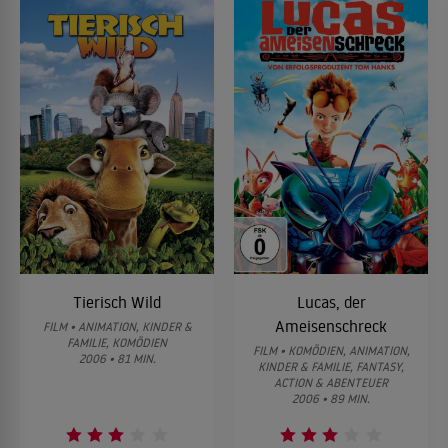
Tierisch Wild
Lucas, der
Ameisenschreck
FILM • ANIMATION, KINDER &
FAMILIE, KOMÖDIEN
FILM • KOMÖDIEN, ANIMATION,
2006 • 81 MIN.
KINDER & FAMILIE, FANTASY,
ACTION & ABENTEUER
2006 • 89 MIN.