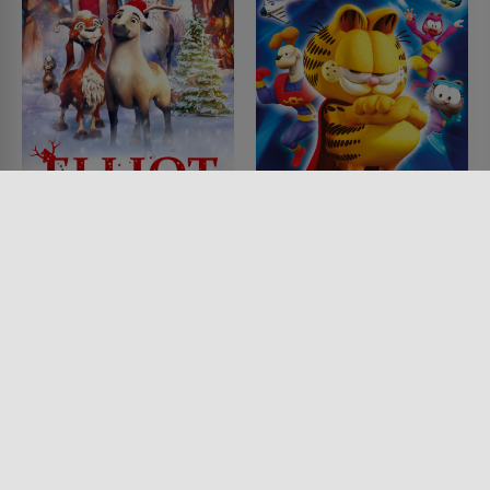
Elliot - Das kleinste
Garfield - Tierische
Rentier
Helden
FILM • ANIMATION, KINDER &
FILM • KOMÖDIEN, ANIMATION,
FAMILIE, FANTASY, KOMÖDIEN,
KINDER & FAMILIE, ACTION &
ACTION & ABENTEUER
ABENTEUER, FANTASY, SCIENCE-
2018 • 89 MIN.
FICTION
2009 • 77 MIN.
Lesermeinung