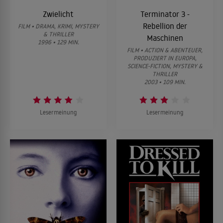
Zwielicht
Terminator 3 -
Rebellion der
FILM • DRAMA, KRIMI, MYSTERY
& THRILLER
Maschinen
1996 • 129 MIN.
FILM • ACTION & ABENTEUER,
PRODUZIERT IN EUROPA,
SCIENCE-FICTION, MYSTERY &
THRILLER
2003 • 109 MIN.
Lesermeinung
Lesermeinung