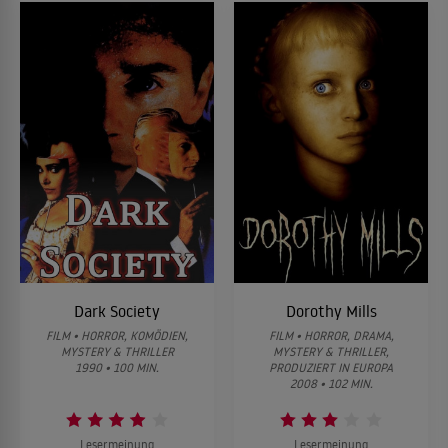
Dark Society
Dorothy Mills
FILM • HORROR, KOMÖDIEN,
FILM • HORROR, DRAMA,
MYSTERY & THRILLER
MYSTERY & THRILLER,
1990 • 100 MIN.
PRODUZIERT IN EUROPA
2008 • 102 MIN.
Lesermeinung
Lesermeinung