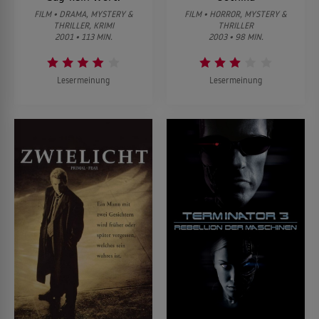
FILM • DRAMA, MYSTERY &
FILM • HORROR, MYSTERY &
THRILLER, KRIMI
THRILLER
2001 • 113 MIN.
2003 • 98 MIN.
Lesermeinung
Lesermeinung