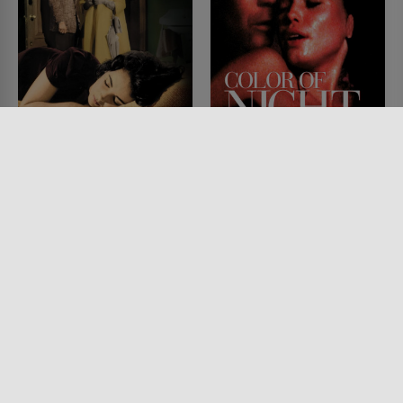
Plötzlich im letzten
Color of Night
Sommer
FILM • ROMANTIK, DRAMA,
MYSTERY & THRILLER
FILM • DRAMA, MYSTERY &
1994 • 121 MIN.
THRILLER
1959 • 114 MIN.
Lesermeinung
Lesermeinung