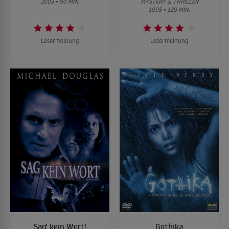
2003 • 90 MIN.
MYSTERY & THRILLER
1995 • 129 MIN.
Lesermeinung
Lesermeinung
Sag' kein Wort!
Gothika