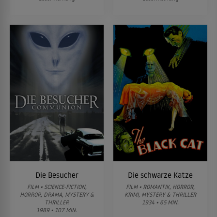
Die Besucher
Die schwarze Katze
FILM • SCIENCE-FICTION,
FILM • ROMANTIK, HORROR,
HORROR, DRAMA, MYSTERY &
KRIMI, MYSTERY & THRILLER
THRILLER
1934 • 65 MIN.
1989 • 107 MIN.