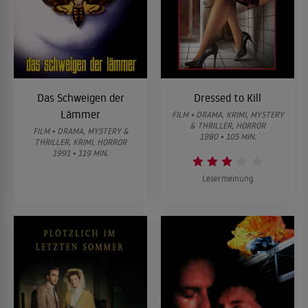
Das Schweigen der
Dressed to Kill
Lämmer
FILM • DRAMA, KRIMI, MYSTERY
& THRILLER, HORROR
FILM • DRAMA, MYSTERY &
1980 • 105 MIN.
THRILLER, KRIMI, HORROR
1991 • 119 MIN.
Lesermeinung