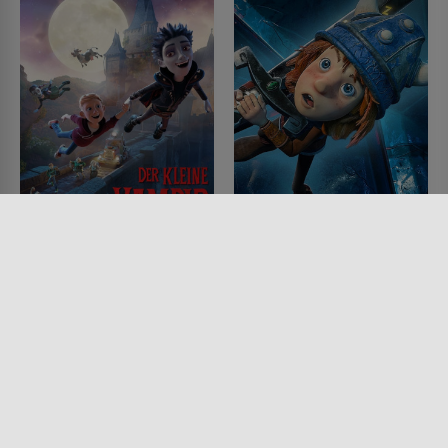
Der kleine Vampir
Wickie und die starken
Männer – Das magische
FILM • ANIMATION, KINDER &
FAMILIE, FANTASY, KOMÖDIEN,
Schwert
HORROR, PRODUZIERT IN
EUROPA
FILM • ANIMATION, KINDER &
2017 • 83 MIN.
FAMILIE, ACTION & ABENTEUER,
KOMÖDIEN, PRODUZIERT IN
EUROPA
2019 • 79 MIN.