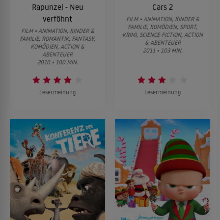
Rapunzel - Neu
Cars 2
verföhnt
FILM • ANIMATION, KINDER &
FAMILIE, KOMÖDIEN, SPORT,
FILM • ANIMATION, KINDER &
KRIMI, SCIENCE-FICTION, ACTION
FAMILIE, ROMANTIK, FANTASY,
& ABENTEUER
KOMÖDIEN, ACTION &
2011 • 103 MIN.
ABENTEUER
2010 • 100 MIN.
Lesermeinung
Lesermeinung