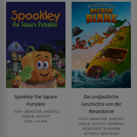
Spookley the Square
Die unglaubliche
Pumpkin
Geschichte von der
Riesenbirne
FILM • ANIMATION, KINDER &
FAMILIE, FANTASY
FILM • ANIMATION, KINDER &
2004 • 47 MIN.
FAMILIE, FANTASY, KOMÖDIEN,
PRODUZIERT IN EUROPA,
ACTION & ABENTEUER