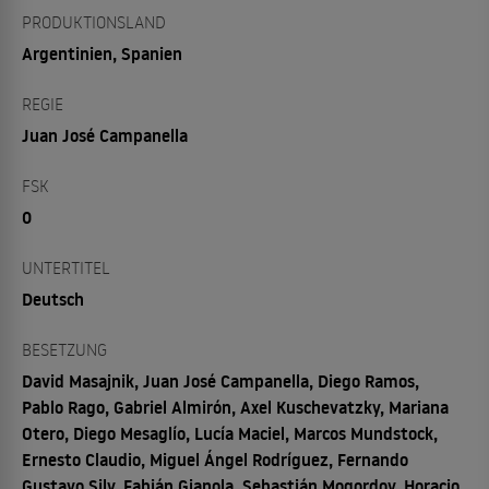
PRODUKTIONSLAND
Argentinien, Spanien
REGIE
Juan José Campanella
FSK
0
UNTERTITEL
Deutsch
BESETZUNG
David Masajnik, Juan José Campanella, Diego Ramos,
Pablo Rago, Gabriel Almirón, Axel Kuschevatzky, Mariana
Otero, Diego Mesaglío, Lucía Maciel, Marcos Mundstock,
Ernesto Claudio, Miguel Ángel Rodríguez, Fernando
Gustavo Sily, Fabián Gianola, Sebastián Mogordoy, Horacio