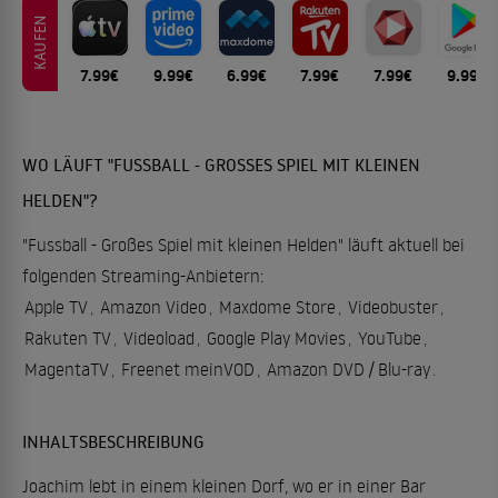
KAUFEN
7.99€
9.99€
6.99€
7.99€
7.99€
9.99€
WO LÄUFT "FUSSBALL - GROSSES SPIEL MIT KLEINEN H
ELDEN"?
"Fussball - Großes Spiel mit kleinen Helden" läuft aktuell bei
folgenden Streaming-Anbietern:
Apple TV
,
Amazon Video
,
Maxdome Store
,
Videobuster
,
Rakuten TV
,
Videoload
,
Google Play Movies
,
YouTube
,
MagentaTV
,
Freenet meinVOD
,
Amazon DVD / Blu-ray
.
INHALTSBESCHREIBUNG
Joachim lebt in einem kleinen Dorf, wo er in einer Bar