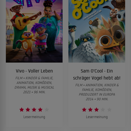
Vivo - Voller Leben
Sam O'Cool - Ein
schräger Vogel hebt ab!
FILM • KINDER & FAMILIE,
ANIMATION, KOMÖDIEN,
FILM • ANIMATION, KINDER &
DRAMA, MUSIK & MUSICAL
FAMILIE, KOMÖDIEN,
2021 • 96 MIN.
PRODUZIERT IN EUROPA
2014 • 90 MIN.
Lesermeinung
Lesermeinung