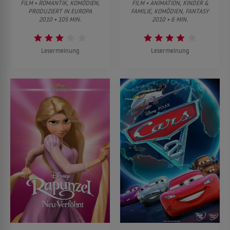
FILM • ROMANTIK, KOMÖDIEN,
FILM • ANIMATION, KINDER &
PRODUZIERT IN EUROPA
FAMILIE, KOMÖDIEN, FANTASY
2010 • 105 MIN.
2010 • 6 MIN.
Lesermeinung
Lesermeinung