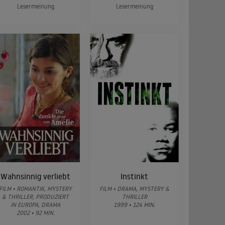
Lesermeinung
Lesermeinung
Wahnsinnig verliebt
Instinkt
FILM • ROMANTIK, MYSTERY
FILM • DRAMA, MYSTERY &
& THRILLER, PRODUZIERT
THRILLER
IN EUROPA, DRAMA
1999 • 124 MIN.
2002 • 92 MIN.