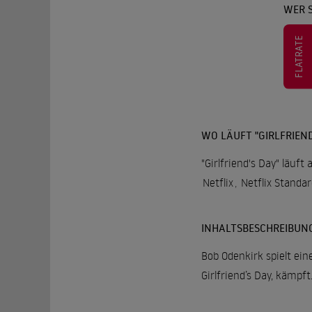
WER S
FLATRATE
WO LÄUFT "GIRLFRIEND
"Girlfriend's Day" läuft
Netflix
,
Netflix Standa
INHALTSBESCHREIBUN
Bob Odenkirk spielt ei
Girlfriend’s Day, kämpf