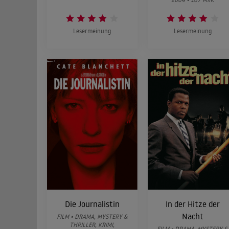
Lesermeinung
Lesermeinung
Die Journalistin
In der Hitze der
Nacht
FILM • DRAMA, MYSTERY &
THRILLER, KRIMI,
FILM • DRAMA, MYSTERY &