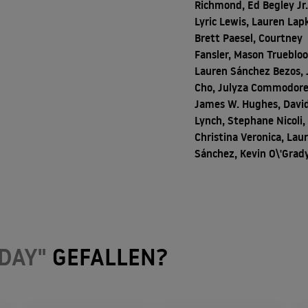
Richmond, Ed Begley Jr.
Lyric Lewis, Lauren Lap
Brett Paesel, Courtney
Fansler, Mason Truebloo
Lauren Sánchez Bezos, 
Cho, Julyza Commodore
James W. Hughes, Davi
Lynch, Stephane Nicoli,
Christina Veronica, Lau
Sánchez, Kevin O\'Grad
 DAY"
GEFALLEN?