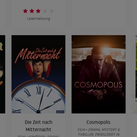
Lesermeinung
Die Zeit nach
Cosmopolis
Mitternacht
FILM • DRAMA, MYSTERY &
THRILLER, PRODUZIERT IN
FILM • KOMÖDIEN, DRAMA,