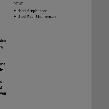
REGIE
Michael Stephenson,
Michael Paul Stephenson
Alex
y,
June
ie
d,
id
even