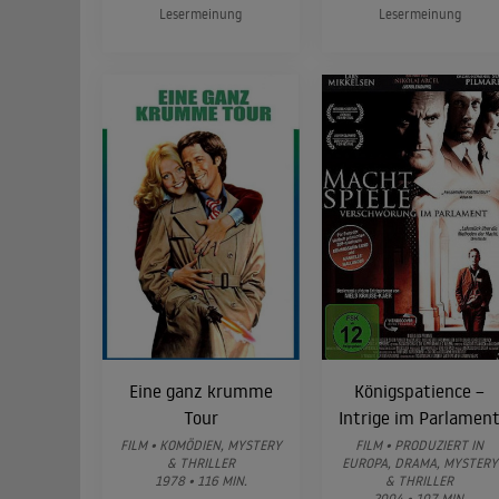
Lesermeinung
Lesermeinung
Eine ganz krumme
Königspatience –
Tour
Intrige im Parlamen
FILM • KOMÖDIEN, MYSTERY
FILM • PRODUZIERT IN
& THRILLER
EUROPA, DRAMA, MYSTERY
1978 • 116 MIN.
& THRILLER
2004 • 107 MIN.