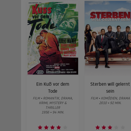
Ein Kuß vor dem
Sterben will gelernt
Tode
sein
FILM • ROMANTIK, DRAMA,
FILM • KOMÖDIEN, DRAMA
KRIMI, MYSTERY &
2010 • 92 MIN.
THRILLER
1956 • 94 MIN.