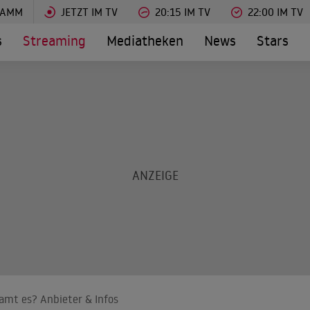
RAMM
JETZT IM TV
20:15 IM TV
22:00 IM TV
s
Streaming
Mediatheken
News
Stars
eamt es? Anbieter & Infos