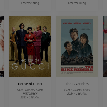
Lesermeinung
Lesermeinung
House of Gucci
The Bikeriders
t
FILM • DRAMA, KRIMI,
FILM • DRAMA, KRIMI
HISTORISCH
2024 • 116 MIN.
2021 • 158 MIN.