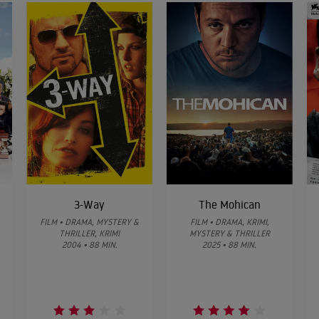
3-Way
The Mohican
FILM • DRAMA, MYSTERY &
FILM • DRAMA, KRIMI,
THRILLER, KRIMI
MYSTERY & THRILLER
2004 • 88 MIN.
2025 • 88 MIN.