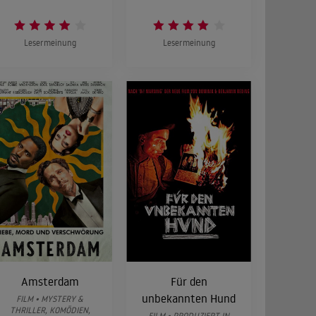
Lesermeinung
Lesermeinung
Amsterdam
Für den
unbekannten Hund
FILM • MYSTERY &
THRILLER, KOMÖDIEN,
FILM • PRODUZIERT IN