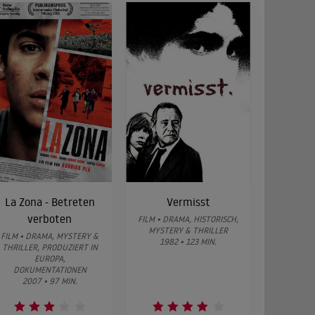
La Zona - Betreten
Vermisst
verboten
FILM • DRAMA, HISTORISCH,
MYSTERY & THRILLER
FILM • DRAMA, MYSTERY &
1982 • 123 MIN.
THRILLER, PRODUZIERT IN
EUROPA,
DOKUMENTATIONEN
2007 • 97 MIN.