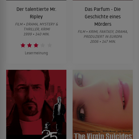
Der talentierte Mr.
Das Parfum - Die
Ripley
Geschichte eines
Mörders
FILM • DRAMA, MYSTERY &
THRILLER, KRIMI
FILM • KRIMI, FANTASY, DRAMA,
1999 • 140 MIN.
PRODUZIERT IN EUROPA
2006 • 147 MIN.
Lesermeinung