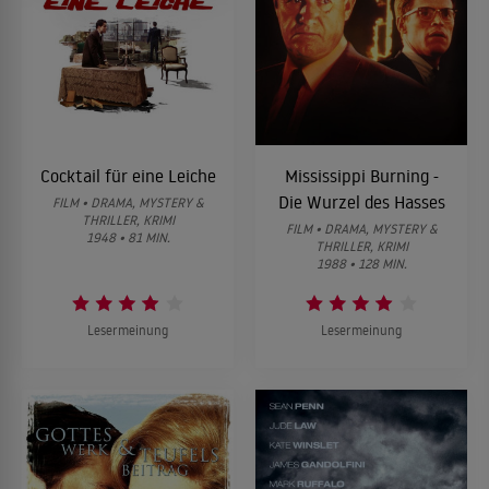
Cocktail für eine Leiche
Mississippi Burning -
Die Wurzel des Hasses
FILM • DRAMA, MYSTERY &
THRILLER, KRIMI
FILM • DRAMA, MYSTERY &
1948 • 81 MIN.
THRILLER, KRIMI
1988 • 128 MIN.
Lesermeinung
Lesermeinung