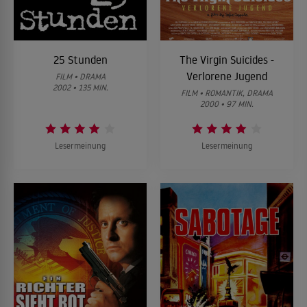
25 Stunden
The Virgin Suicides -
Verlorene Jugend
FILM • DRAMA
2002 • 135 MIN.
FILM • ROMANTIK, DRAMA
2000 • 97 MIN.
Lesermeinung
Lesermeinung