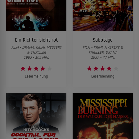
Ein Richter sieht rot
Sabotage
FILM • DRAMA, KRIMI, MYSTERY
FILM • KRIMI, MYSTERY &
& THRILLER
THRILLER, DRAMA
1983 • 105 MIN.
1937 • 77 MIN.
Lesermeinung
Lesermeinung