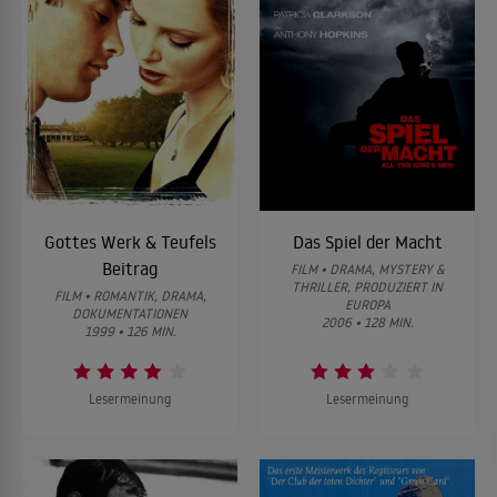
Gottes Werk & Teufels
Das Spiel der Macht
Beitrag
FILM • DRAMA, MYSTERY &
THRILLER, PRODUZIERT IN
FILM • ROMANTIK, DRAMA,
EUROPA
DOKUMENTATIONEN
2006 • 128 MIN.
1999 • 126 MIN.
Lesermeinung
Lesermeinung