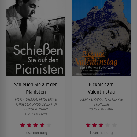
Schießen Sie auf den
Picknick am
Pianisten
Valentinstag
FILM • DRAMA, MYSTERY &
FILM • DRAMA, MYSTERY &
THRILLER, PRODUZIERT IN
THRILLER
EUROPA, KRIMI
1975 • 107 MIN.
1960 • 85 MIN.
Lesermeinung
Lesermeinung