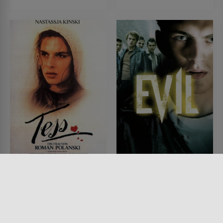
Tess
Evil
FILM • ROMANTIK, DRAMA,
FILM • DRAMA, PRODUZIERT IN
PRODUZIERT IN EUROPA
EUROPA
1979 • 172 MIN.
2003 • 113 MIN.