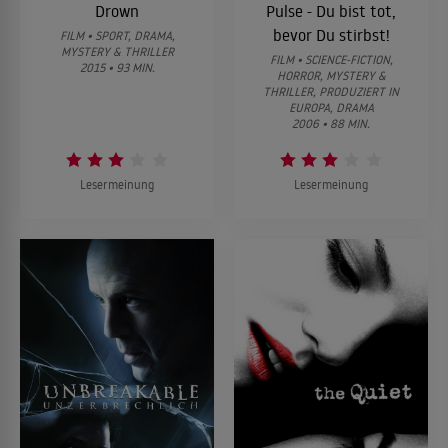
Drown
Pulse - Du bist tot,
bevor Du stirbst!
FILM • SPORT, DRAMA,
MYSTERY & THRILLER
FILM • SCIENCE-FICTION,
2015 • 93 MIN.
HORROR, MYSTERY &
THRILLER, PRODUZIERT IN
EUROPA, DRAMA
2006 • 88 MIN.
Lesermeinung
Lesermeinung