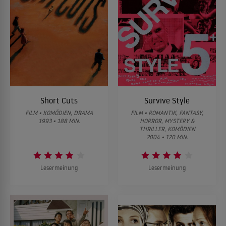
Short Cuts
Survive Style
FILM • KOMÖDIEN, DRAMA
FILM • ROMANTIK, FANTASY,
1993 • 188 MIN.
HORROR, MYSTERY &
THRILLER, KOMÖDIEN
2004 • 120 MIN.
Lesermeinung
Lesermeinung