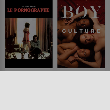
Der Pornograph
Boy Culture - Sex Pays.
Love costs.
FILM • PRODUZIERT IN EUROPA,
DRAMA
FILM • ROMANTIK, DRAMA
2001 • 108 MIN.
2006 • 88 MIN.
Lesermeinung
Lesermeinung