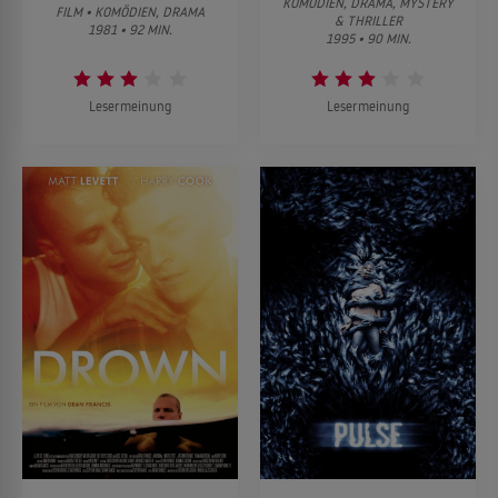
KOMÖDIEN, DRAMA, MYSTERY
FILM • KOMÖDIEN, DRAMA
& THRILLER
1981 • 92 MIN.
1995 • 90 MIN.
Lesermeinung
Lesermeinung