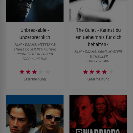
Unbreakable -
The Quiet - Kannst du
Unzerbrechlich
ein Geheimnis für dich
behalten?
FILM • DRAMA, MYSTERY &
THRILLER, SCIENCE-FICTION,
FILM • DRAMA, KRIMI, MYSTERY
PRODUZIERT IN EUROPA
& THRILLER
2000 • 106 MIN.
2005 • 96 MIN.
Lesermeinung
Lesermeinung