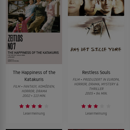
The Happiness of the
Restless Souls
Katakuris
FILM • PRODUZIERT IN EUROPA,
HORROR, DRAMA, MYSTERY &
FILM • FANTASY, KOMÖDIEN,
THRILLER
HORROR, DRAMA
2005 • 94 MIN.
2002 • 113 MIN.
Lesermeinung
Lesermeinung