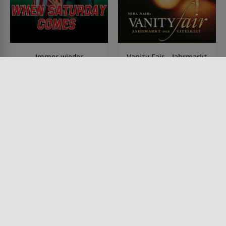
Immer wieder
Vanity Fair - Jahrmarkt
Samstags
der Eitelkeiten
FILM • PRODUZIERT IN EUROPA,
FILM • DRAMA, ROMANTIK
SPORT, DRAMA,
2004 • 141 MIN.
DOKUMENTATIONEN
1996 • 95 MIN.
Lesermeinung
Lesermeinung