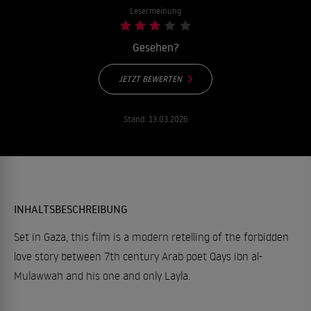
Lesermeinung
Gesehen?
JETZT BEWERTEN
Stand:
13.03.2026
INHALTSBESCHREIBUNG
Set in Gaza, this film is a modern retelling of the forbidden
love story between 7th century Arab poet Qays ibn al-
Mulawwah and his one and only Layla.