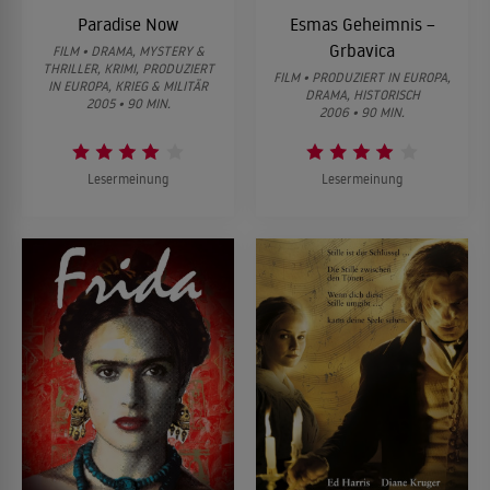
Paradise Now
Esmas Geheimnis –
Grbavica
FILM • DRAMA, MYSTERY &
THRILLER, KRIMI, PRODUZIERT
FILM • PRODUZIERT IN EUROPA,
IN EUROPA, KRIEG & MILITÄR
DRAMA, HISTORISCH
2005 • 90 MIN.
2006 • 90 MIN.
Lesermeinung
Lesermeinung