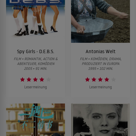
Spy Girls - D.E.B.S.
Antonias Welt
FILM • ROMANTIK, ACTION &
FILM • KOMÖDIEN, DRAMA,
ABENTEUER, KOMÖDIEN
PRODUZIERT IN EUROPA
2005 • 91 MIN.
1995 • 102 MIN.
Lesermeinung
Lesermeinung