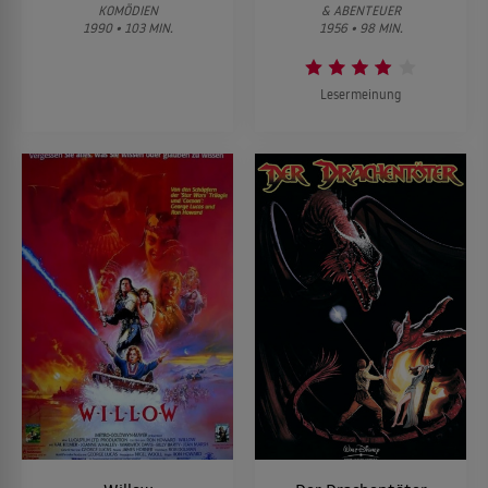
KOMÖDIEN
& ABENTEUER
1990 • 103 MIN.
1956 • 98 MIN.
Lesermeinung