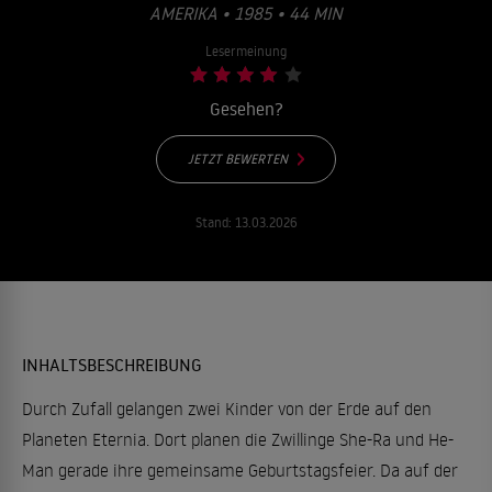
AMERIKA • 1985 • 44 MIN
Lesermeinung
Gesehen?
JETZT BEWERTEN
Stand:
13.03.2026
INHALTSBESCHREIBUNG
Durch Zufall gelangen zwei Kinder von der Erde auf den
Planeten Eternia. Dort planen die Zwillinge She-Ra und He-
Man gerade ihre gemeinsame Geburtstagsfeier. Da auf der