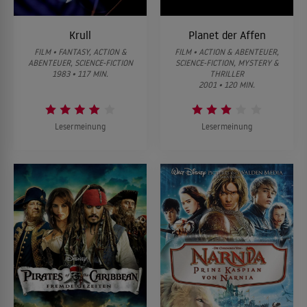
Krull
Planet der Affen
FILM • FANTASY, ACTION &
FILM • ACTION & ABENTEUER,
ABENTEUER, SCIENCE-FICTION
SCIENCE-FICTION, MYSTERY &
1983 • 117 MIN.
THRILLER
2001 • 120 MIN.
Lesermeinung
Lesermeinung