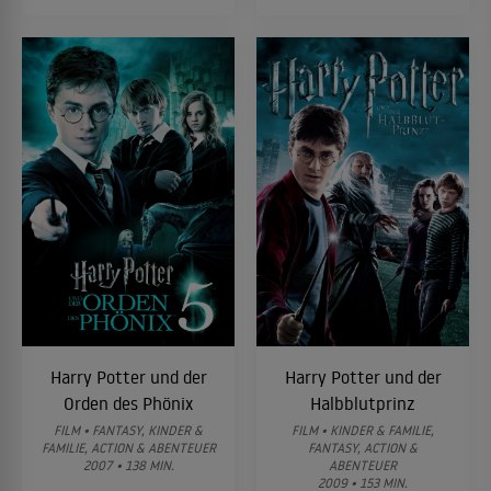
Harry Potter und der
Harry Potter und der
Orden des Phönix
Halbblutprinz
FILM • FANTASY, KINDER &
FILM • KINDER & FAMILIE,
FAMILIE, ACTION & ABENTEUER
FANTASY, ACTION &
2007 • 138 MIN.
ABENTEUER
2009 • 153 MIN.