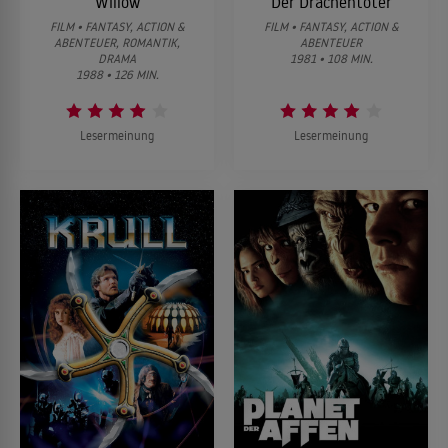
Willow
Der Drachentöter
FILM • FANTASY, ACTION &
FILM • FANTASY, ACTION &
ABENTEUER, ROMANTIK,
ABENTEUER
DRAMA
1981 • 108 MIN.
1988 • 126 MIN.
Lesermeinung
Lesermeinung