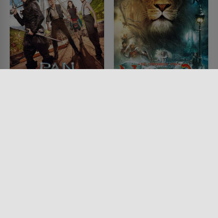
Pan
Die Chroniken von
Narnia - Der König von
FILM • KINDER & FAMILIE,
FANTASY, KOMÖDIEN, ACTION &
Narnia
ABENTEUER, SCIENCE-FICTION,
DRAMA
FILM • KINDER & FAMILIE,
2015 • 111 MIN.
FANTASY, ACTION &
ABENTEUER
2005 • 143 MIN.
Lesermeinung
Lesermeinung