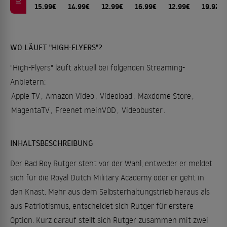
15.99€
14.99€
12.99€
16.99€
12.99€
19.92€
WO LÄUFT "HIGH-FLYERS"?
"High-Flyers" läuft aktuell bei folgenden Streaming-
Anbietern:
Apple TV
,
Amazon Video
,
Videoload
,
Maxdome Store
,
MagentaTV
,
Freenet meinVOD
,
Videobuster
.
INHALTSBESCHREIBUNG
Der Bad Boy Rutger steht vor der Wahl, entweder er meldet
sich für die Royal Dutch Military Academy oder er geht in
den Knast. Mehr aus dem Selbsterhaltungstrieb heraus als
aus Patriotismus, entscheidet sich Rutger für erstere
Option. Kurz darauf stellt sich Rutger zusammen mit zwei