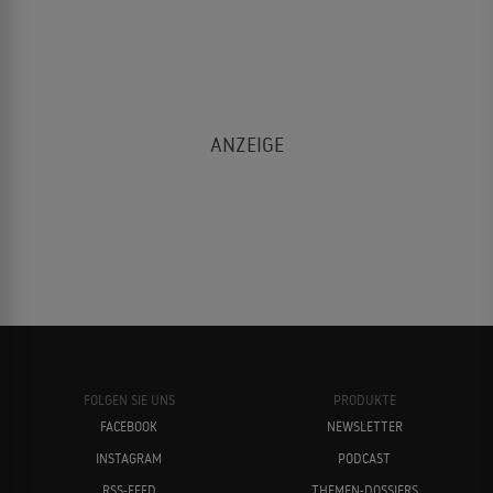
FOLGEN SIE UNS
PRODUKTE
FACEBOOK
NEWSLETTER
INSTAGRAM
PODCAST
RSS-FEED
THEMEN-DOSSIERS