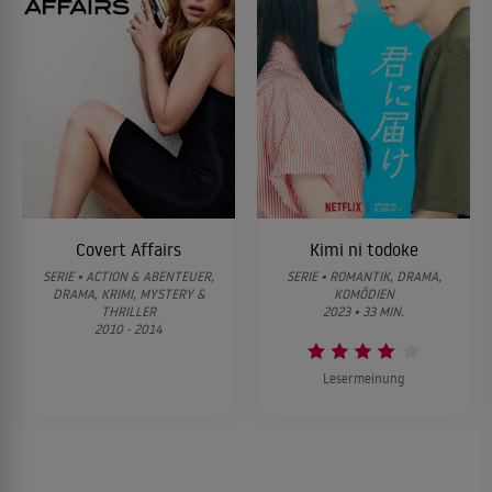
Covert Affairs
Kimi ni todoke
SERIE • ACTION & ABENTEUER,
SERIE • ROMANTIK, DRAMA,
DRAMA, KRIMI, MYSTERY &
KOMÖDIEN
THRILLER
2023 • 33 MIN.
2010 - 2014
Lesermeinung