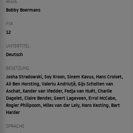
REGIE
Bobby Boermans
FSK
12
UNTERTITEL
Deutsch
BESETZUNG
Josha Stradowski, Soy Kroon, Sinem Kavus, Hans Croiset,
Ali Ben Horsting, Valeriu Andriuță, Gijs Scholten van
Aschat, Xander van Vledder, Fedja van Huêt, Charlie
Dagelet, Claire Bender, Geert Lageveen, Errol McCabe,
Rogier Philipoom, Miles van der Lely, Hans Kesting, Bart
Harder
SPRACHE