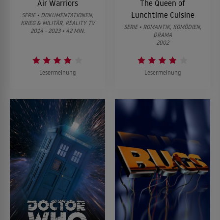
Air Warriors
The Queen of
Lunchtime Cuisine
SERIE • DOKUMENTATIONEN,
KRIEG & MILITÄR, REALITY TV
SERIE • ROMANTIK, KOMÖDIEN,
2014 - 2023 • 42 MIN.
DRAMA
2002
Lesermeinung
Lesermeinung