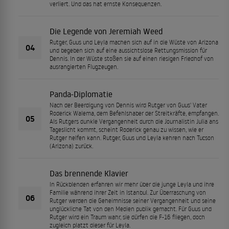
verliert. Und das hat ernste Konsequenzen.
Die Legende von Jeremiah Weed
Rutger, Guus und Leyla machen sich auf in die Wüste von Arizona
04
und begeben sich auf eine aussichtslose Rettungsmission für
Dennis. In der Wüste stoßen sie auf einen riesigen Friedhof von
ausrangierten Flugzeugen.
Panda-Diplomatie
Nach der Beerdigung von Dennis wird Rutger von Guus' Vater
Roderick Walema, dem Befehlshaber der Streitkräfte, empfangen.
05
Als Rutgers dunkle Vergangenheit durch die Journalistin Julia ans
Tageslicht kommt, scheint Roderick genau zu wissen, wie er
Rutger helfen kann. Rutger, Guus und Leyla kehren nach Tucson
(Arizona) zurück.
Das brennende Klavier
In Rückblenden erfahren wir mehr über die junge Leyla und ihre
Familie während ihrer Zeit in Istanbul. Zur Überraschung von
06
Rutger werden die Geheimnisse seiner Vergangenheit und seine
unglückliche Tat von den Medien publik gemacht. Für Guus und
Rutger wird ein Traum wahr, sie dürfen die F-16 fliegen, doch
zugleich platzt dieser für Leyla.