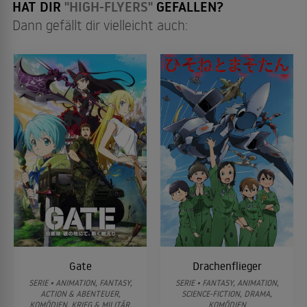
HAT DIR
"HIGH-FLYERS"
GEFALLEN?
Dann gefällt dir vielleicht auch:
Gate
Drachenflieger
SERIE • ANIMATION, FANTASY,
SERIE • FANTASY, ANIMATION,
ACTION & ABENTEUER,
SCIENCE-FICTION, DRAMA,
KOMÖDIEN, KRIEG & MILITÄR,
KOMÖDIEN