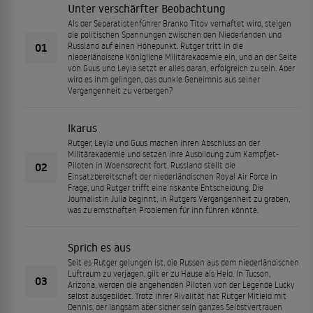
Unter verschärfter Beobachtung
Als der Separatistenführer Branko Titov verhaftet wird, steigen
die politischen Spannungen zwischen den Niederlanden und
01
Russland auf einen Höhepunkt. Rutger tritt in die
niederländische Königliche Militärakademie ein, und an der Seite
von Guus und Leyla setzt er alles daran, erfolgreich zu sein. Aber
wird es ihm gelingen, das dunkle Geheimnis aus seiner
Vergangenheit zu verbergen?
Ikarus
Rutger, Leyla und Guus machen ihren Abschluss an der
Militärakademie und setzen ihre Ausbildung zum Kampfjet-
02
Piloten in Woensdrecht fort. Russland stellt die
Einsatzbereitschaft der niederländischen Royal Air Force in
Frage, und Rutger trifft eine riskante Entscheidung. Die
Journalistin Julia beginnt, in Rutgers Vergangenheit zu graben,
was zu ernsthaften Problemen für ihn führen könnte.
Sprich es aus
Seit es Rutger gelungen ist, die Russen aus dem niederländischen
Luftraum zu verjagen, gilt er zu Hause als Held. In Tucson,
03
Arizona, werden die angehenden Piloten von der Legende Lucky
selbst ausgebildet. Trotz ihrer Rivalität hat Rutger Mitleid mit
Dennis, der langsam aber sicher sein ganzes Selbstvertrauen