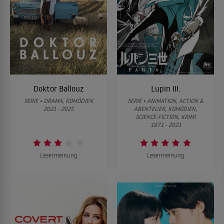
Doktor Ballouz
Lupin III.
SERIE • DRAMA, KOMÖDIEN
SERIE • ANIMATION, ACTION &
2021 - 2025
ABENTEUER, KOMÖDIEN,
SCIENCE-FICTION, KRIMI
1971 - 2021
Lesermeinung
Lesermeinung