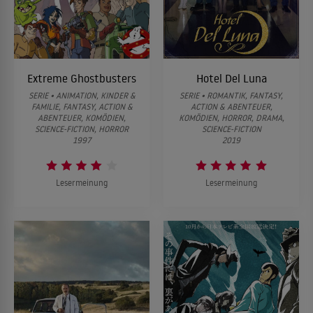
Extreme Ghostbusters
Hotel Del Luna
SERIE • ANIMATION, KINDER &
SERIE • ROMANTIK, FANTASY,
FAMILIE, FANTASY, ACTION &
ACTION & ABENTEUER,
ABENTEUER, KOMÖDIEN,
KOMÖDIEN, HORROR, DRAMA,
SCIENCE-FICTION, HORROR
SCIENCE-FICTION
1997
2019
Lesermeinung
Lesermeinung