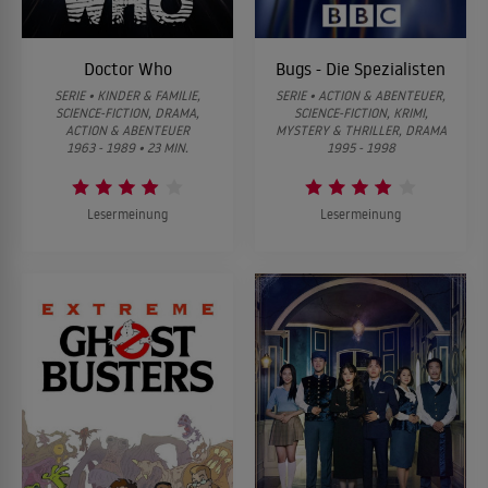
Doctor Who
Bugs - Die Spezialisten
SERIE • KINDER & FAMILIE,
SERIE • ACTION & ABENTEUER,
SCIENCE-FICTION, DRAMA,
SCIENCE-FICTION, KRIMI,
ACTION & ABENTEUER
MYSTERY & THRILLER, DRAMA
1963 - 1989 • 23 MIN.
1995 - 1998
Lesermeinung
Lesermeinung