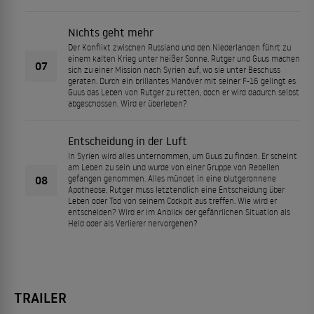
Nichts geht mehr
Der Konflikt zwischen Russland und den Niederlanden führt zu
einem kalten Krieg unter heißer Sonne. Rutger und Guus machen
07
sich zu einer Mission nach Syrien auf, wo sie unter Beschuss
geraten. Durch ein brillantes Manöver mit seiner F-16 gelingt es
Guus das Leben von Rutger zu retten, doch er wird dadurch selbst
abgeschossen. Wird er überleben?
Entscheidung in der Luft
In Syrien wird alles unternommen, um Guus zu finden. Er scheint
am Leben zu sein und wurde von einer Gruppe von Rebellen
08
gefangen genommen. Alles mündet in eine blutgeronnene
Apotheose. Rutger muss letztendlich eine Entscheidung über
Leben oder Tod von seinem Cockpit aus treffen. Wie wird er
entscheiden? Wird er im Anblick der gefährlichen Situation als
Held oder als Verlierer hervorgehen?
TRAILER