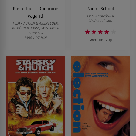
Rush Hour - Due mine
Night School
vaganti
FILM • KOMÖDIEN
2018 • 112 MIN.
FILM • ACTION & ABENTEUER,
KOMÖDIEN, KRIMI, MYSTERY &
THRILLER
1998 • 97 MIN.
Lesermeinung