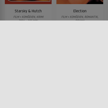
Starsky & Hutch
Election
FILM • KOMÖDIEN, KRIMI
FILM • KOMÖDIEN, ROMANTIK,
2004 • 101 MIN.
DRAMA
1999 • 104 MIN.
Lesermeinung
Lesermeinung