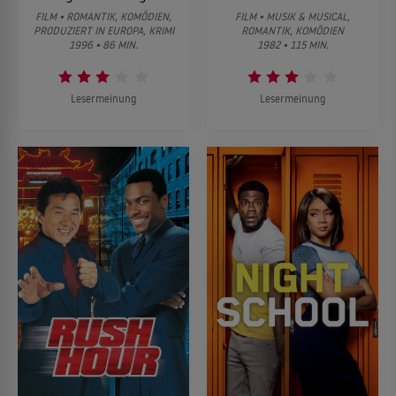
FILM • ROMANTIK, KOMÖDIEN,
FILM • MUSIK & MUSICAL,
PRODUZIERT IN EUROPA, KRIMI
ROMANTIK, KOMÖDIEN
1996 • 86 MIN.
1982 • 115 MIN.
Lesermeinung
Lesermeinung