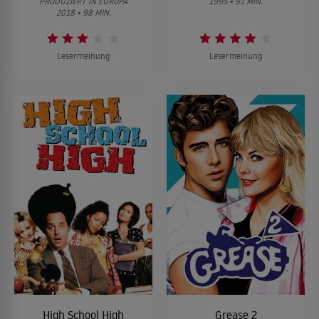
PRODUZIERT IN EUROPA
1995 • 91 MIN.
2018 • 98 MIN.
Lesermeinung
Lesermeinung
High School High
Grease 2