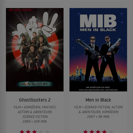
Ghostbusters 2
Men in Black
FILM • KOMÖDIEN, FANTASY,
FILM • SCIENCE-FICTION, ACTION
ACTION & ABENTEUER,
& ABENTEUER, KOMÖDIEN
SCIENCE-FICTION
1997 • 98 MIN.
1989 • 108 MIN.