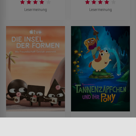
Lesermeinung
Lesermeinung
Die Insel der Formen
Tannenzäpfchen und
ihr Pony
SERIE • ANIMATION, KINDER &
FAMILIE, FANTASY, KOMÖDIEN
SERIE • ANIMATION, KINDER &