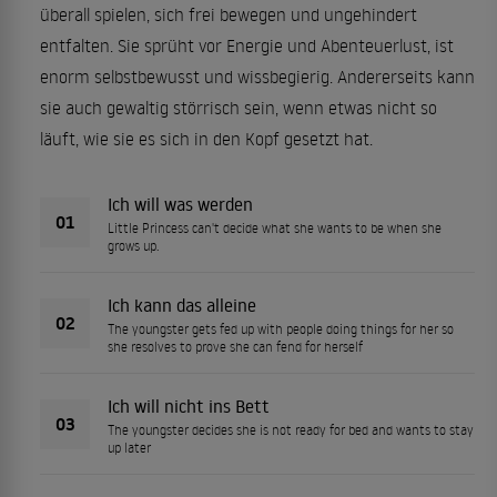
überall spielen, sich frei bewegen und ungehindert
entfalten. Sie sprüht vor Energie und Abenteuerlust, ist
enorm selbstbewusst und wissbegierig. Andererseits kann
sie auch gewaltig störrisch sein, wenn etwas nicht so
läuft, wie sie es sich in den Kopf gesetzt hat.
Ich will was werden
01
Little Princess can't decide what she wants to be when she
grows up.
Ich kann das alleine
02
The youngster gets fed up with people doing things for her so
she resolves to prove she can fend for herself
Ich will nicht ins Bett
03
The youngster decides she is not ready for bed and wants to stay
up later