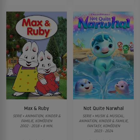
Max & Ruby
Not Quite Narwhal
SERIE • ANIMATION, KINDER &
SERIE • MUSIK & MUSICAL,
FAMILIE, KOMÖDIEN
ANIMATION, KINDER & FAMILIE,
2002 - 2018 • 8 MIN.
FANTASY, KOMÖDIEN
2023 - 2024