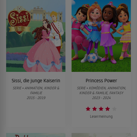
Sissi, die junge Kaiserin
Princess Power
SERIE • ANIMATION, KINDER &
SERIE • KOMÖDIEN, ANIMATION,
FAMILIE
KINDER & FAMILIE, FANTASY
2015 - 2019
2023 - 2024
Lesermeinung