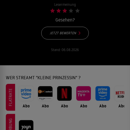
Lesermeinung
Gesehen?
JETZT BEWERTEN
Stand:
06.08.2026
WER STREAMT "KLEINE PRINZESSIN" ?
FLATRATE
Abo
Abo
Abo
Abo
Abo
Abo
WERBUNG