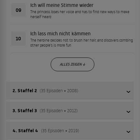
Ich will meine Stimme wieder
09
The princess loses her voice and has to find new ways to make
herself heard
Ich lass mich nicht kämmen
10
The heroine decides not to brush her hair, and discovers combing
other people's is more fun
ALLES ZEIGEN ↓
2. Staffel 2
(35 Episoden • 2008)
3. Staffel 3
(35 Episoden • 2012)
Die kleine Prinzessin lebt in einem großen Schloss mit
einem wunderschönen Garten.
4. Staffel 4
(35 Episoden • 2019)
Die kleine Prinzessin lebt in einem großen Schloss mit
Ich will ein Geschäft aufmachen