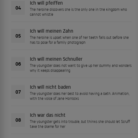
Ich will pfeiffen
04
The heroine discovers she is the only one in the kingdom who
cannot whistle
Ich will meinen Zahn
05
The heroine is upset when one of her teeth falls out before she
has to pose for a family photograph
Ich will meinen Schnuller
06
The youngster does not want to give up her dummy and wonders
why it keeps disappearing
Ich will nicht baden
07
The youngster does her best to avoid having a bath. Animation,
with the voice of Jane Horrocks
Ich war das nicht
08
The youngster gets into trouble, but thinks she should let Scruff
take the blame for her