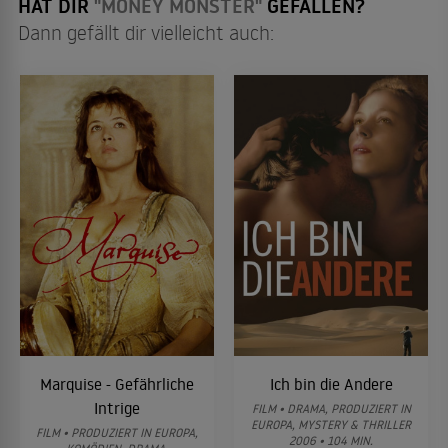
HAT DIR
"MONEY MONSTER"
GEFALLEN?
Dann gefällt dir vielleicht auch:
Marquise - Gefährliche
Ich bin die Andere
Intrige
FILM • DRAMA, PRODUZIERT IN
EUROPA, MYSTERY & THRILLER
FILM • PRODUZIERT IN EUROPA,
2006 • 104 MIN.