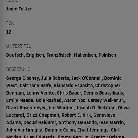
Jodie Foster
FSK
12
UNTERTITEL
Deutsch, Englisch, Französisch, Italienisch, Polnisch
BESETZUNG
George Clooney, Julia Roberts, Jack O'Connell, Dominic
West, Caitríona Balfe, Giancarlo Esposito, Christopher
Denham, Lenny Venito, Chris Bauer, Dennis Boutsikaris,
Emily Meade, Dola Rashad, Aaron Yoo, Carsey Walker Jr.,
Grant Rosenmeyer, Jim Warden, Joseph D. Reitman, Olivia
Luccardi, Grizz Chapman, Robert C. Kirk, Genevieve
Adams, Daoud Heidami, Anthony DeSando, Ivan Martin,
John Ventimiglia, Dominic Colón, Chad Jennings, Cliff
Moylan, Brian Edwards, Jimmy Gary Jr., Frantzy Orisma,