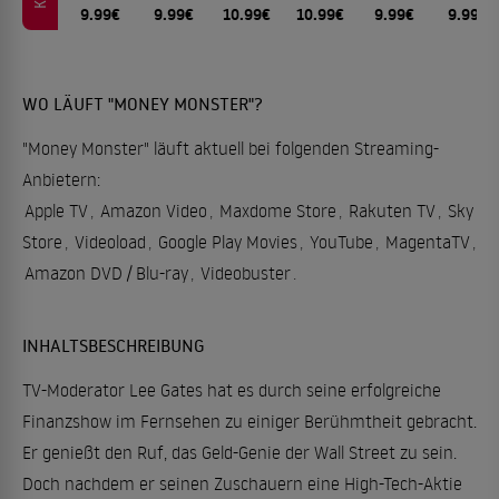
9.99€
9.99€
10.99€
10.99€
9.99€
9.99€
WO LÄUFT "MONEY MONSTER"?
"Money Monster" läuft aktuell bei folgenden Streaming-
Anbietern:
Apple TV
,
Amazon Video
,
Maxdome Store
,
Rakuten TV
,
Sky
Store
,
Videoload
,
Google Play Movies
,
YouTube
,
MagentaTV
,
Amazon DVD / Blu-ray
,
Videobuster
.
INHALTSBESCHREIBUNG
TV-Moderator Lee Gates hat es durch seine erfolgreiche
Finanzshow im Fernsehen zu einiger Berühmtheit gebracht.
Er genießt den Ruf, das Geld-Genie der Wall Street zu sein.
Doch nachdem er seinen Zuschauern eine High-Tech-Aktie