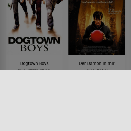
Dogtown Boys
Der Dämon in mir
FILM • SPORT, DRAMA,
FILM • DRAMA
PRODUZIERT IN EUROPA,
2004 • 87 MIN.
ACTION & ABENTEUER
2005 • 107 MIN.
Lesermeinung
Lesermeinung