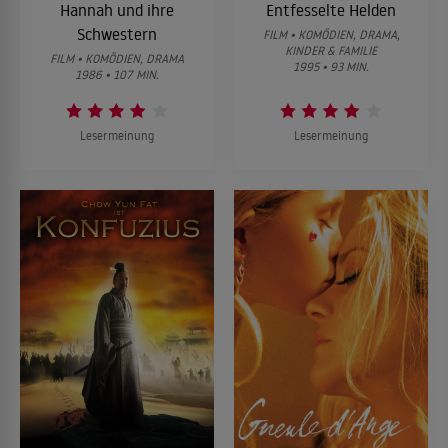
Hannah und ihre
Entfesselte Helden
Schwestern
FILM • KOMÖDIEN, DRAMA,
KINDER & FAMILIE
FILM • KOMÖDIEN, DRAMA
1995 • 93 MIN.
1986 • 107 MIN.
Lesermeinung
Lesermeinung