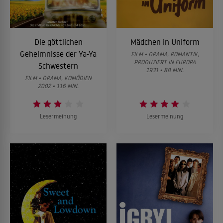
Die göttlichen
Mädchen in Uniform
Geheimnisse der Ya-Ya
FILM • DRAMA, ROMANTIK,
PRODUZIERT IN EUROPA
Schwestern
1931 • 88 MIN.
FILM • DRAMA, KOMÖDIEN
2002 • 116 MIN.
Lesermeinung
Lesermeinung