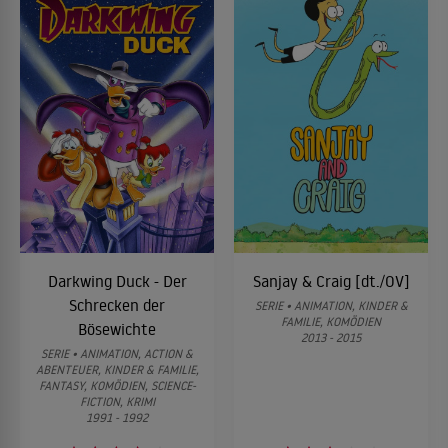
Darkwing Duck - Der
Sanjay & Craig [dt./OV]
Schrecken der
SERIE • ANIMATION, KINDER &
FAMILIE, KOMÖDIEN
Bösewichte
2013 - 2015
SERIE • ANIMATION, ACTION &
ABENTEUER, KINDER & FAMILIE,
FANTASY, KOMÖDIEN, SCIENCE-
FICTION, KRIMI
1991 - 1992