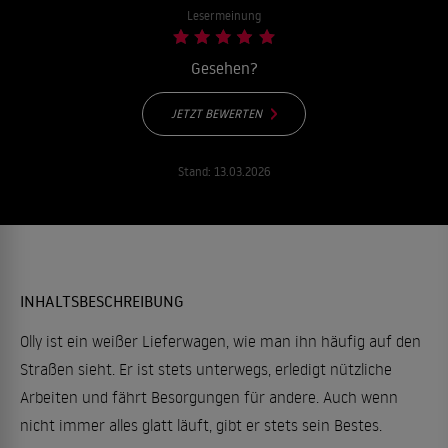
Lesermeinung
Gesehen?
JETZT BEWERTEN
Stand:
13.03.2026
INHALTSBESCHREIBUNG
Olly ist ein weißer Lieferwagen, wie man ihn häufig auf den
Straßen sieht. Er ist stets unterwegs, erledigt nützliche
Arbeiten und fährt Besorgungen für andere. Auch wenn
nicht immer alles glatt läuft, gibt er stets sein Bestes.