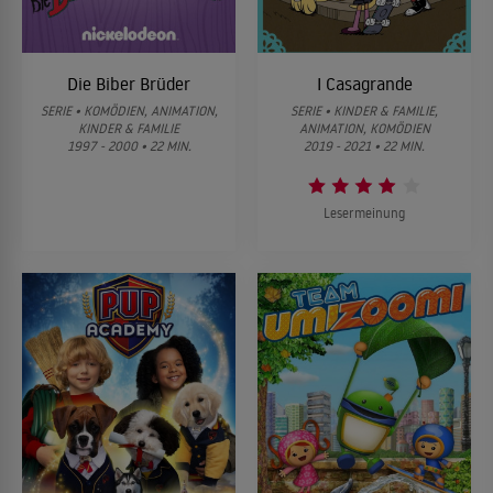
Die Biber Brüder
I Casagrande
SERIE • KOMÖDIEN, ANIMATION,
SERIE • KINDER & FAMILIE,
KINDER & FAMILIE
ANIMATION, KOMÖDIEN
1997 - 2000 • 22 MIN.
2019 - 2021 • 22 MIN.
Lesermeinung