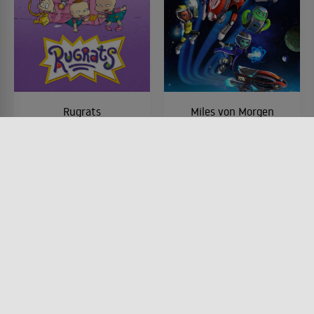
Rugrats
Miles von Morgen
SERIE • KINDER & FAMILIE,
SERIE • ANIMATION, KINDER &
KOMÖDIEN, ANIMATION
FAMILIE, ACTION & ABENTEUER,
1991 - 2005 • 76 MIN.
SCIENCE-FICTION
2015 - 2017
Lesermeinung
Lesermeinung