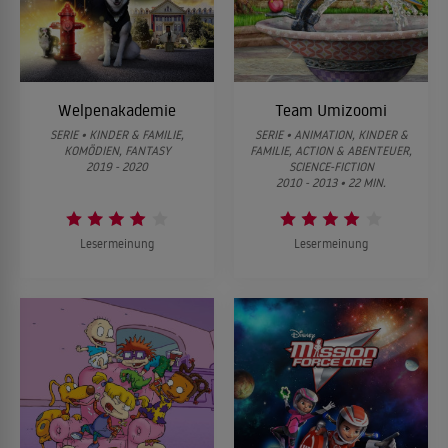
Welpenakademie
Team Umizoomi
SERIE • KINDER & FAMILIE,
SERIE • ANIMATION, KINDER &
KOMÖDIEN, FANTASY
FAMILIE, ACTION & ABENTEUER,
2019 - 2020
SCIENCE-FICTION
2010 - 2013 • 22 MIN.
Lesermeinung
Lesermeinung