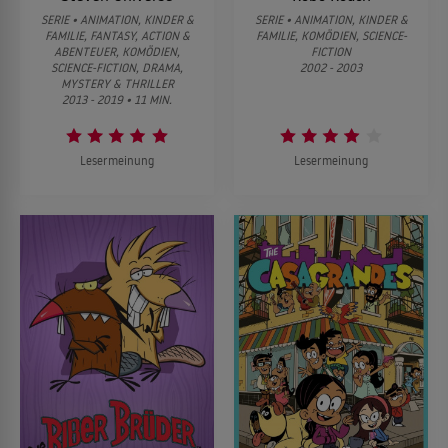
SERIE • ANIMATION, KINDER &
SERIE • ANIMATION, KINDER &
FAMILIE, FANTASY, ACTION &
FAMILIE, KOMÖDIEN, SCIENCE-
ABENTEUER, KOMÖDIEN,
FICTION
SCIENCE-FICTION, DRAMA,
2002 - 2003
MYSTERY & THRILLER
2013 - 2019 • 11 MIN.
Lesermeinung
Lesermeinung