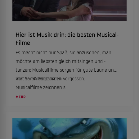
Hier ist Musik drin: die besten Musical-
Filme
Es macht nicht nur Spaß, sie anzusehen, man
möchte am liebsten gleich mitsingen und -
tanzen: Musicalfilme sorgen für gute Laune und
machen Alltagssorgen vergessen.
Von Sarah Hegemann
Musicalfilme zeichnen s...
MEHR