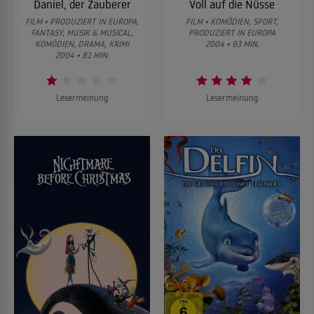
Daniel, der Zauberer
Voll auf die Nüsse
FILM • PRODUZIERT IN EUROPA,
FILM • KOMÖDIEN, SPORT,
FANTASY, MUSIK & MUSICAL,
PRODUZIERT IN EUROPA
KOMÖDIEN, DRAMA, KRIMI
2004 • 93 MIN.
2004 • 81 MIN.
Lesermeinung
Lesermeinung