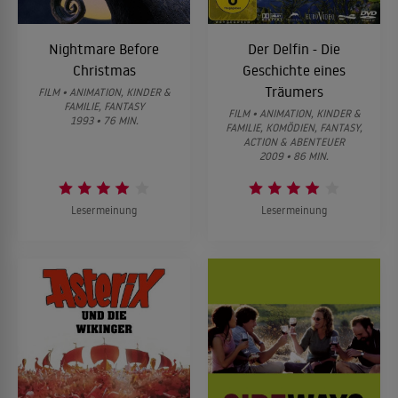
Nightmare Before
Der Delfin - Die
Christmas
Geschichte eines
Träumers
FILM • ANIMATION, KINDER &
FAMILIE, FANTASY
FILM • ANIMATION, KINDER &
1993 • 76 MIN.
FAMILIE, KOMÖDIEN, FANTASY,
ACTION & ABENTEUER
2009 • 86 MIN.
Lesermeinung
Lesermeinung