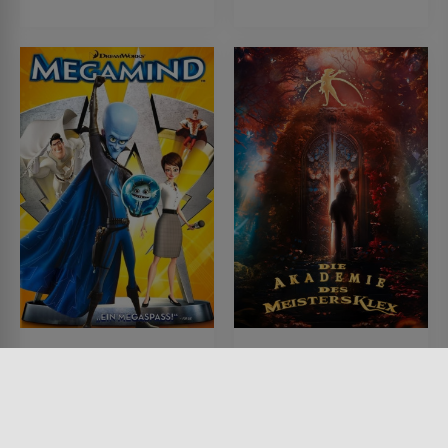
Megamind
Die Akademie des
Meisters Klex
FILM • ANIMATION, KINDER &
FAMILIE, KOMÖDIEN, SCIENCE-
FILM • FANTASY, KINDER &
FICTION, ACTION & ABENTEUER,
FAMILIE
KRIMI, FANTASY
2024 • 130 MIN.
2010 • 96 MIN.