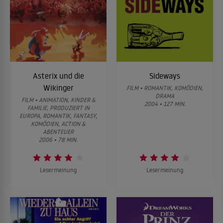
Asterix und die
Sideways
Wikinger
FILM • ROMANTIK, KOMÖDIEN,
DRAMA
FILM • ANIMATION, KINDER &
2004 • 127 MIN.
FAMILIE, PRODUZIERT IN
EUROPA, ROMANTIK, FANTASY,
KOMÖDIEN, ACTION &
ABENTEUER
2006 • 78 MIN.
Lesermeinung
Lesermeinung