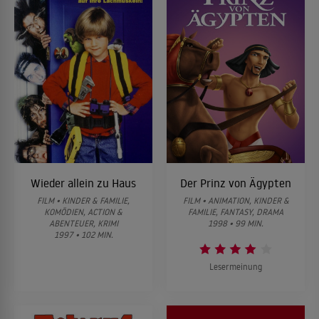
Wieder allein zu Haus
Der Prinz von Ägypten
FILM • KINDER & FAMILIE,
FILM • ANIMATION, KINDER &
KOMÖDIEN, ACTION &
FAMILIE, FANTASY, DRAMA
ABENTEUER, KRIMI
1998 • 99 MIN.
1997 • 102 MIN.
Lesermeinung