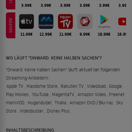
3.99€
3.99€
3.99€
3.99€
3.99€
3.99€
KAUFEN
11.99€
12.99€
11.99€
9.99€
16.99€
16.99€
WO LÄUFT "ONWARD: KEINE HALBEN SACHEN"?
"Onward: Keine halben Sachen" läuft aktuell bei folgenden
Streaming-Anbietern:
Apple TV
,
Maxdome Store
,
Rakuten TV
,
Videoload
,
Google
Play Movies
,
YouTube
,
MagentaTV
,
Amazon Video
,
Freenet
meinVOD
,
Hugendubel
,
Thalia
,
Amazon DVD / Blu-ray
,
Sky
Store
,
Videobuster
,
Disney Plus
.
INHALTSBESCHREIBUNG