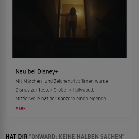
Neu bei Disney+
Mit Märchen- und Zeichentrickfilmen wurde
Disney zur festen Größe in Hollywood.
Mittlerweile hat der Konzern einen eigenen
Streamingdienst, der weit mehr zu bieten hat als
MEHR
Unterhaltung für Kinder. Entdecken Sie hier
neue Filme...
HAT DIR
"ONWARD: KEINE HALBEN SACHEN"