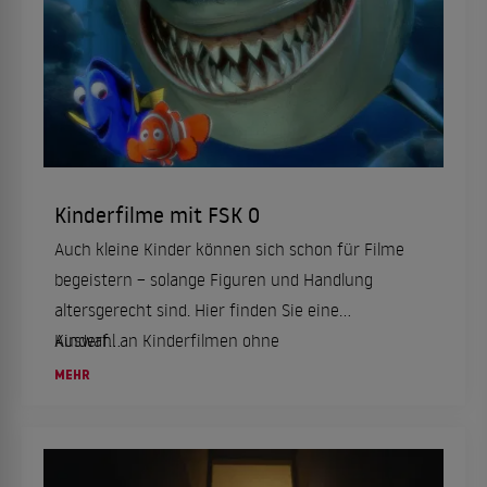
Kinderfilme mit FSK 0
Auch kleine Kinder können sich schon für Filme
begeistern – solange Figuren und Handlung
altersgerecht sind. Hier finden Sie eine
Auswahl an Kinderfilmen ohne
Kinderf...
Altersbeschränkung für die ganze Familie.
MEHR