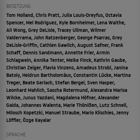
BESETZUNG
Tom Holland, Chris Pratt, Julia Louis-Dreyfus, Octavia
Spencer, Mel Rodriguez, Kyle Bornheimer, Lena Waithe,
Ali Wong, Grey DeLisle, Tracey Ullman, Wilmer
Valderrama, John Ratzenberger, George Psarras, Grey
DeLisle-Griffin, Cathlen Gawlich, August Safner, Frank
Schaff, Dennis Sandmann, Annette Frier, Armin
Schlagwein, Annika Tenter, Meike Finck, Kathrin Gaube,
Christian Zeiger, Flavia Vinzens, Amadeus Strobl, Janina
Batoly, Heidrun Bartholomäus, Constantin Lücke, Martina
Treger, Beate Gerlach, Stefan Bergel, Sven Hasper,
Leonhard Mahlich, Sascha Rotermund, Alexandra Marisa
Wilcke, Junus Yazdani, Magdalena Höfner, Alexander
Gaida, Johannes Walenta, Marie Thönißen, Lutz Schnell,
Milosch Kopetzki, Manuel Straube, Mario Klischies, Jenny
Löffler, Özge Kayalar
SPRACHE