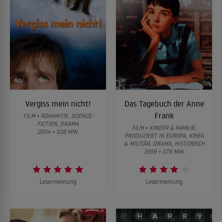
Vergiss mein nicht!
Das Tagebuch der Anne
Frank
FILM • ROMANTIK, SCIENCE-
FICTION, DRAMA
FILM • KINDER & FAMILIE,
2004 • 108 MIN.
PRODUZIERT IN EUROPA, KRIEG
& MILITÄR, DRAMA, HISTORISCH
1959 • 179 MIN.
Lesermeinung
Lesermeinung