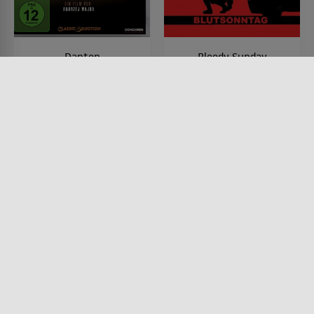
Danton
Bloody Sunday
FILM • PRODUZIERT IN EUROPA,
FILM • PRODUZIERT IN EUROPA,
DRAMA, HISTORISCH
KRIEG & MILITÄR, DRAMA,
1983 • 136 MIN.
HISTORISCH
2002 • 107 MIN.
Lesermeinung
Lesermeinung