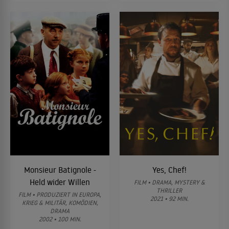
Monsieur Batignole -
Yes, Chef!
Held wider Willen
FILM • DRAMA, MYSTERY &
THRILLER
FILM • PRODUZIERT IN EUROPA,
2021 • 92 MIN.
KRIEG & MILITÄR, KOMÖDIEN,
DRAMA
2002 • 100 MIN.