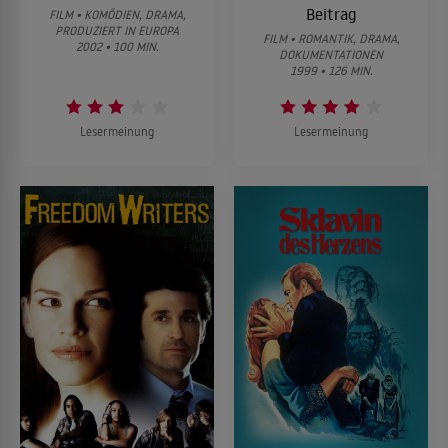
Beitrag
FILM • KOMÖDIEN, DRAMA,
PRODUZIERT IN EUROPA
FILM • ROMANTIK, DRAMA,
2002 • 100 MIN.
DOKUMENTATIONEN
1999 • 126 MIN.
Lesermeinung
Lesermeinung