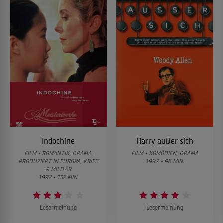
Indochine
Harry außer sich
FILM • ROMANTIK, DRAMA,
FILM • KOMÖDIEN, DRAMA
PRODUZIERT IN EUROPA, KRIEG
1997 • 96 MIN.
& MILITÄR
1992 • 152 MIN.
Lesermeinung
Lesermeinung