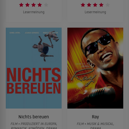
Lesermeinung
Lesermeinung
Nichts bereuen
Ray
FILM • PRODUZIERT IN EUROPA,
FILM • MUSIK & MUSICAL,
ROMANTIK, KOMÖDIEN, DRAMA
DRAMA