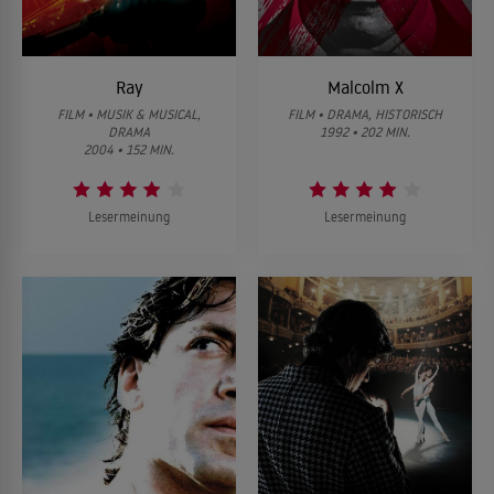
Ray
Malcolm X
FILM • MUSIK & MUSICAL,
FILM • DRAMA, HISTORISCH
DRAMA
1992 • 202 MIN.
2004 • 152 MIN.
Lesermeinung
Lesermeinung