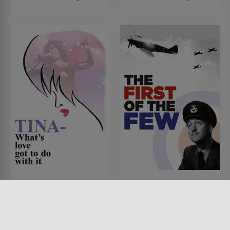
Tina - What's Love Got
The First of the Few
to Do with It
FILM • DRAMA, KRIEG & MILITÄR
1942 • 118 MIN.
FILM • MUSIK & MUSICAL,
DRAMA, HISTORISCH
1993 • 118 MIN.