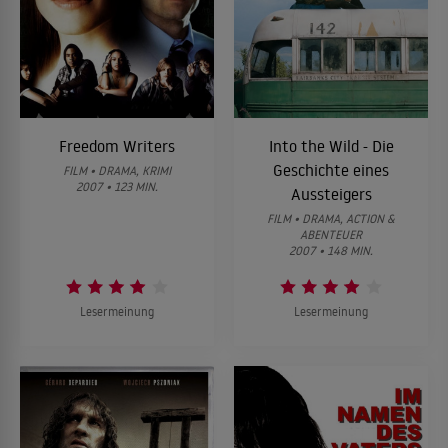
Freedom Writers
Into the Wild - Die
Geschichte eines
FILM • DRAMA, KRIMI
2007 • 123 MIN.
Aussteigers
FILM • DRAMA, ACTION &
ABENTEUER
2007 • 148 MIN.
Lesermeinung
Lesermeinung