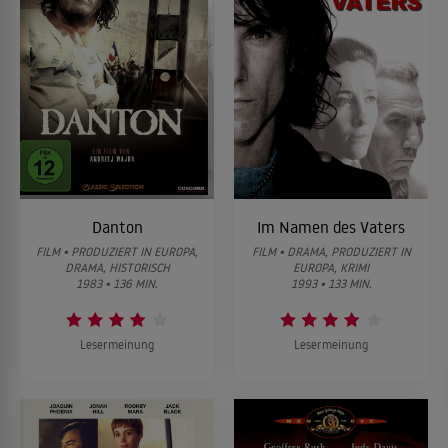
Danton
Im Namen des Vaters
FILM • PRODUZIERT IN EUROPA,
FILM • DRAMA, PRODUZIERT IN
DRAMA, HISTORISCH
EUROPA, KRIMI
1983 • 136 MIN.
1993 • 133 MIN.
Lesermeinung
Lesermeinung