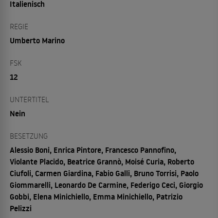
Italienisch
REGIE
Umberto Marino
FSK
12
UNTERTITEL
Nein
BESETZUNG
Alessio Boni, Enrica Pintore, Francesco Pannofino,
Violante Placido, Beatrice Grannò, Moisé Curia, Roberto
Ciufoli, Carmen Giardina, Fabio Galli, Bruno Torrisi, Paolo
Giommarelli, Leonardo De Carmine, Federigo Ceci, Giorgio
Gobbi, Elena Minichiello, Emma Minichiello, Patrizio
Pelizzi