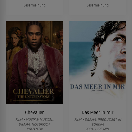
Lesermeinung
Lesermeinung
Chevalier
Das Meer in mir
FILM • MUSIK & MUSICAL,
FILM • DRAMA, PRODUZIERT IN
DRAMA, HISTORISCH,
EUROPA
ROMANTIK
2004 • 125 MIN.