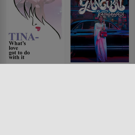
Tina - What's Love Got
Gangubai Kathiawadi
to Do with It
FILM • DRAMA, KRIMI,
HISTORISCH
FILM • MUSIK & MUSICAL,
2022 • 157 MIN.
DRAMA, HISTORISCH
1993 • 118 MIN.
Lesermeinung