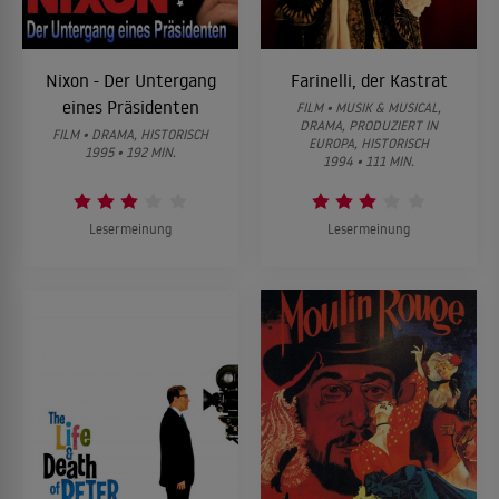
Nixon - Der Untergang
Farinelli, der Kastrat
eines Präsidenten
FILM • MUSIK & MUSICAL,
DRAMA, PRODUZIERT IN
FILM • DRAMA, HISTORISCH
EUROPA, HISTORISCH
1995 • 192 MIN.
1994 • 111 MIN.
Lesermeinung
Lesermeinung