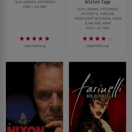
letzten Tage
FILM • DRAMA, HISTORISCH
1980 • 124 MIN.
FILM • DRAMA, HISTORISCH,
MYSTERY & THRILLER,
PRODUZIERT IN EUROPA, KRIEG
& MILITÄR, KRIMI
2005 • 117 MIN.
Lesermeinung
Lesermeinung