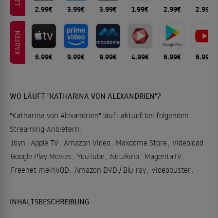
2.99€
3.99€
3.99€
1.99€
2.99€
2.99€
KAUFEN
6.99€
9.99€
9.99€
4.99€
6.99€
6.99€
WO LÄUFT "KATHARINA VON ALEXANDRIEN"?
"Katharina von Alexandrien" läuft aktuell bei folgenden
Streaming-Anbietern:
Joyn
,
Apple TV
,
Amazon Video
,
Maxdome Store
,
Videoload
,
Google Play Movies
,
YouTube
,
Netzkino
,
MagentaTV
,
Freenet meinVOD
,
Amazon DVD / Blu-ray
,
Videobuster
.
INHALTSBESCHREIBUNG