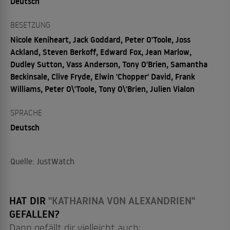
Deutsch
BESETZUNG
Nicole Keniheart, Jack Goddard, Peter O'Toole, Joss
Ackland, Steven Berkoff, Edward Fox, Jean Marlow,
Dudley Sutton, Vass Anderson, Tony O'Brien, Samantha
Beckinsale, Clive Fryde, Elwin 'Chopper' David, Frank
Williams, Peter O\'Toole, Tony O\'Brien, Julien Vialon
SPRACHE
Deutsch
Quelle: JustWatch
HAT DIR
"KATHARINA VON ALEXANDRIEN"
GEFALLEN?
Dann gefällt dir vielleicht auch: