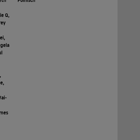
eth
Polnisch
ie Q,
rey
ei,
ngela
ul
,
e,
ai-
ames