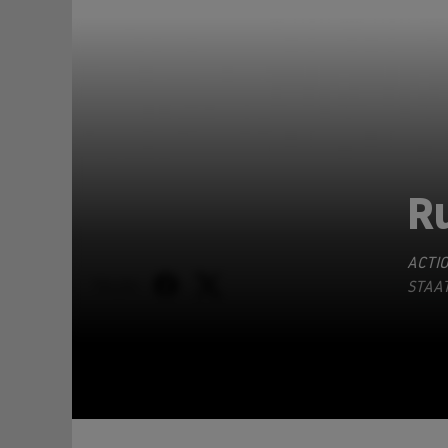
R
ACTI
TEILEN
STAAT