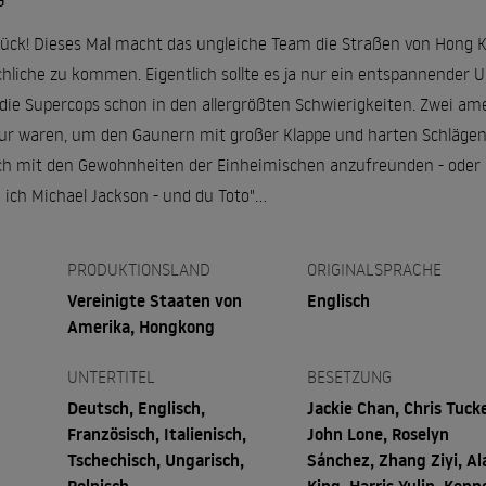
G
rück! Dieses Mal macht das ungleiche Team die Straßen von Hong 
Schliche zu kommen. Eigentlich sollte es ja nur ein entspannender
e Supercops schon in den allergrößten Schwierigkeiten. Zwei amer
ur waren, um den Gaunern mit großer Klappe und harten Schlägen
ich mit den Gewohnheiten der Einheimischen anzufreunden - oder
 ich Michael Jackson - und du Toto"...
PRODUKTIONSLAND
ORIGINALSPRACHE
Vereinigte Staaten von
Englisch
Amerika, Hongkong
UNTERTITEL
BESETZUNG
Deutsch, Englisch,
Jackie Chan, Chris Tucke
Französisch, Italienisch,
John Lone, Roselyn
Tschechisch, Ungarisch,
Sánchez, Zhang Ziyi, Al