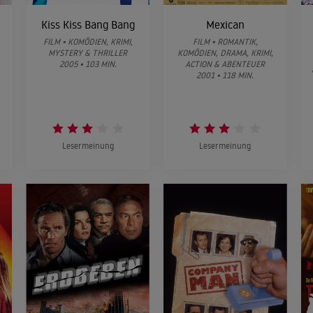
Kiss Kiss Bang Bang
Mexican
FILM • KOMÖDIEN, KRIMI,
FILM • ROMANTIK,
MYSTERY & THRILLER
KOMÖDIEN, DRAMA, KRIMI,
2005 • 103 MIN.
ACTION & ABENTEUER
2001 • 118 MIN.
Lesermeinung
Lesermeinung