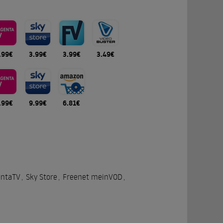
.99€
3.99€
3.99€
3.49€
.99€
9.99€
6.81€
ntaTV
,
Sky Store
,
Freenet meinVOD
,