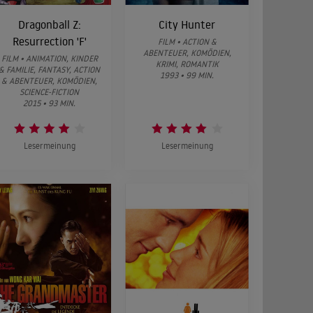
Dragonball Z:
City Hunter
Resurrection 'F'
FILM • ACTION &
ABENTEUER, KOMÖDIEN,
FILM • ANIMATION, KINDER
KRIMI, ROMANTIK
& FAMILIE, FANTASY, ACTION
1993 • 99 MIN.
& ABENTEUER, KOMÖDIEN,
SCIENCE-FICTION
2015 • 93 MIN.
Lesermeinung
Lesermeinung