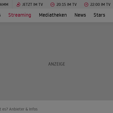
RAMM
JETZT IM TV
20:15 IM TV
22:00 IM TV
s
Streaming
Mediatheken
News
Stars
 es? Anbieter & Infos