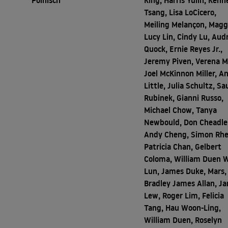
Polnisch
King, Harris Yulin, Kenn
Tsang, Lisa LoCicero,
Meiling Melançon, Magg
Lucy Lin, Cindy Lu, Aud
Quock, Ernie Reyes Jr.,
Jeremy Piven, Verena M
Joel McKinnon Miller, A
Little, Julia Schultz, Sa
Rubinek, Gianni Russo,
Michael Chow, Tanya
Newbould, Don Cheadle
Andy Cheng, Simon Rhe
Patricia Chan, Gelbert
Coloma, William Duen W
Lun, James Duke, Mars,
Bradley James Allan, J
Lew, Roger Lim, Felicia
Tang, Hau Woon-Ling,
William Duen, Roselyn