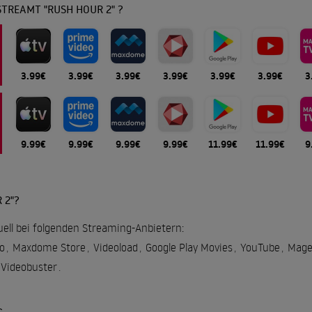
TREAMT "RUSH HOUR 2" ?
3.99€
3.99€
3.99€
3.99€
3.99€
3.99€
3
9.99€
9.99€
9.99€
9.99€
11.99€
11.99€
9
 2"?
uell bei folgenden Streaming-Anbietern:
o
,
Maxdome Store
,
Videoload
,
Google Play Movies
,
YouTube
,
Mage
Videobuster
.