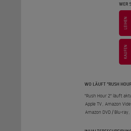
WER S
LEIHEN
KAUFEN
WO LÄUFT "RUSH HOUR
"Rush Hour 2" läuft akt
Apple TV
,
Amazon Vide
Amazon DVD / Blu-ray
,