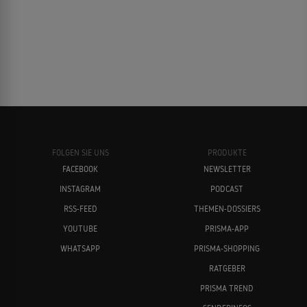
Seltsam, aber wahr: Forscher
Die Wissenschaftsmesse rückt näher und Charlie sucht nach dem
perfekten Projekt zum Thema „Entdeckungen“, um die Juroren
vom Hocker zu reißen. Carly trifft sich mit der National-
10
Geographic-Forscherin Darlene Cavalier, die ihr erklärt, wie sie die
Menschen zur Wissenschaft bringt. Darlene probiert
verschiedene Methoden aus, um die Leute zu ermutigen, ihrer
eigenen Neugierde nachzugehen und selbst zu Forschern zu
werden.
ALLES ZEIGEN ↓
FOLGEN SIE UNS
PRODUKTE
FACEBOOK
NEWSLETTER
INSTAGRAM
PODCAST
RSS-FEED
THEMEN-DOSSIERS
YOUTUBE
PRISMA-APP
WHATSAPP
PRISMA-SHOPPING
RATGEBER
PRISMA TREND