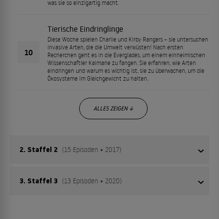
was sie so einzigartig macht.
Tierische Eindringlinge
Diese Woche spielen Charlie und Kirby Rangers – sie untersuchen
invasive Arten, die die Umwelt verwüsten! Nach ersten
10
Recherchen geht es in die Everglades, um einem einheimischen
Wissenschaftler Kaimane zu fangen. Sie erfahren, wie Arten
eindringen und warum es wichtig ist, sie zu überwachen, um die
Ökosysteme im Gleichgewicht zu halten.
ALLES ZEIGEN ↓
2. Staffel 2
(15 Episoden • 2017)
3. Staffel 3
(13 Episoden • 2020)
Marienkäfer sind keine Käfer, Haie haben sieben Sinne
und Astronauten schrumpfen im Weltraum! Entdeckt
diese lustigen Fakten und mehr bei Seltsam aber wahr.
In der neuen Staffel von WEIRD BUT TRUE! auf Disney+