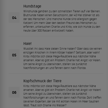
Hundstage
Windhunde gehören zu den schnellsten Tieren auf vier Beinen.
Bluthunde haben einen Geruchssinn, der 40 Mal stärker ist als
04
der des Menschen. Und manche Hunde sind allergisch gegen
Katzen! Um mehr über den besten Freund des Menschen zu
erfahren, untersuchen Charlie und Kirby, wie sich Hunde zu den
heute über 300 Rassen entwickelt haben.
Haie!
Wusstet ihr, dass Haie sieben Sinne haben? Oder dass sie keinen
einzigen Knochen in ihrem Körper haben? Seltsam, aber wahr!
05
Kirby möchte sich diese Mega-Raubtiere aus nächster Nähe
ansehen. Aber es gibt ein Problem: Charlie hat Angst vor Haien.
Um seine Angst zu überwinden, stellen sie zunächst
Nachforschungen an und fahren dann nach Florida.
Kopfschmuck der Tiere
Kirby möchte sich diese Mega-Raubtiere aus nächster Nähe
ansehen. Aber es gibt ein Problem: Charlie hat Angst vor Haien!
06
Um seine Angst zu überwinden, stellen sie zunächst
Nachforschungen an und fahren dann nach Florida. Dort treffen
sie einen Experten, der sie mit echten Haien im Meer tauchen
lässt. Traut sich Charlie ins Wasser?