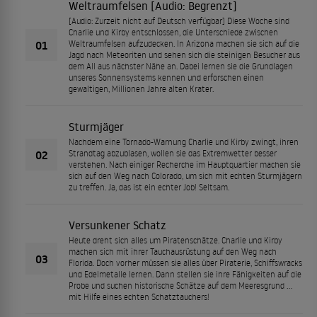
Weltraumfelsen [Audio: Begrenzt]
[Audio: Zurzeit nicht auf Deutsch verfügbar] Diese Woche sind
Charlie und Kirby entschlossen, die Unterschiede zwischen
01
Weltraumfelsen aufzudecken. In Arizona machen sie sich auf die
Jagd nach Meteoriten und sehen sich die steinigen Besucher aus
dem All aus nächster Nähe an. Dabei lernen sie die Grundlagen
unseres Sonnensystems kennen und erforschen einen
gewaltigen, Millionen Jahre alten Krater.
Sturmjäger
Nachdem eine Tornado-Warnung Charlie und Kirby zwingt, ihren
02
Strandtag abzublasen, wollen sie das Extremwetter besser
verstehen. Nach einiger Recherche im Hauptquartier machen sie
sich auf den Weg nach Colorado, um sich mit echten Sturmjägern
zu treffen. Ja, das ist ein echter Job! Seltsam.
Versunkener Schatz
Heute dreht sich alles um Piratenschätze. Charlie und Kirby
machen sich mit ihrer Tauchausrüstung auf den Weg nach
03
Florida. Doch vorher müssen sie alles über Piraterie, Schiffswracks
und Edelmetalle lernen. Dann stellen sie ihre Fähigkeiten auf die
Probe und suchen historische Schätze auf dem Meeresgrund …
mit Hilfe eines echten Schatztauchers!