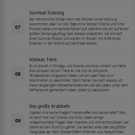
Survival-Training
Der menschliche Körper kann drei Wochen ohne Nahrung
auskommen, aber nur drei Tage ohne Wasser! Charlie und Kirby
07
frischen diese und weitere Fakten auf, während sie sich auf einen
großen Campingausflug nach Alaska vorbereiten. Sie sind auf
einer Survival-Mission und wollen ihr Wissen mit Hilfe eines
Experten in der Wildnis auf die Probe stellen.
Alaskas Tiere
Es ist eiskalt in Chicago, und Charlie und Kirby zittern vor Kälte.
Also schauen sie sich Tiere an, die sich an arktische
08
Temperaturen angepasst haben, um ein paar Tipps zum
Warmhalten zu bekommen. Dann fahren sie nach Alaska, um
diese neugierigen Kaltwetterkreaturen, die das Leben unter dem
Gefrierpunkt gemeistert haben, direkt zu bestaunen.
Das große Krabbeln
Libellen sind keine Fliegen? Marienkäfer sind keine Käfer? Was
ist denn hier los? Charlie und Kirby haben einige
09
unbeantwortete Fragen über Insekten und sind entschlossen, der
Sache auf den Grund zu gehen. Sie werden alles über die größte
Tiergruppe der Welt (Gliederfüßer!) erfahren und herausfinden,