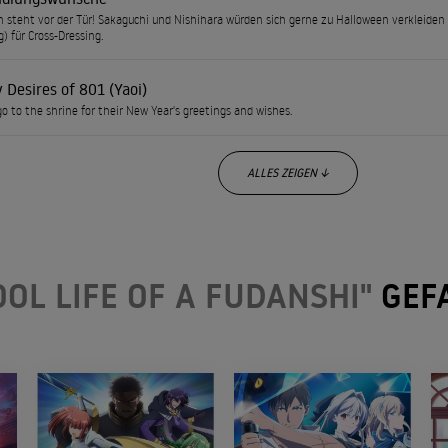
 steht vor der Tür! Sakaguchi und Nishihara würden sich gerne zu Halloween verkleiden
g) für Cross-Dressing.
 Desires of 801 (Yaoi)
go to the shrine for their New Year's greetings and wishes.
ALLES ZEIGEN ↓
OL LIFE OF A FUDANSHI"
GEF