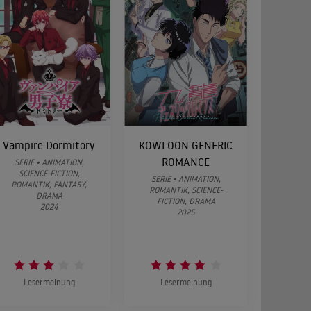
Vampire Dormitory
KOWLOON GENERIC
ROMANCE
SERIE • ANIMATION,
SCIENCE-FICTION,
SERIE • ANIMATION,
ROMANTIK, FANTASY,
ROMANTIK, SCIENCE-
DRAMA
FICTION, DRAMA
2024
2025
Lesermeinung
Lesermeinung