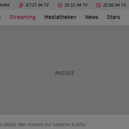
RAMM
JETZT IM TV
20:15 IM TV
22:00 IM TV
s
Streaming
Mediatheken
News
Stars
hi (2016): Wer streamt es? Anbieter & Infos