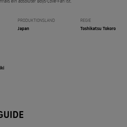
enfalls ein absoluter Boys-Love-Fan ist.
PRODUKTIONSLAND
REGIE
Japan
Toshikatsu Tokoro
iki
GUIDE