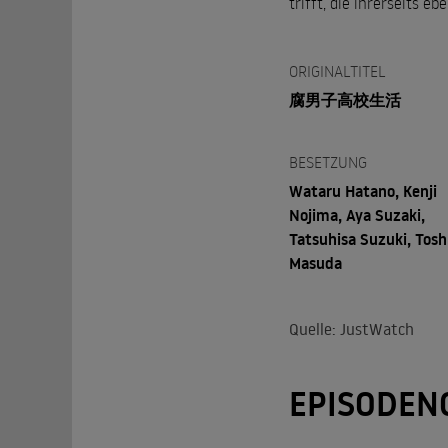
trifft, die ihrerseits eb
ORIGINALTITEL
腐男子高校生活
BESETZUNG
Wataru Hatano, Kenji
Nojima, Aya Suzaki,
Tatsuhisa Suzuki, Tosh
Masuda
Quelle: JustWatch
EPISODEN