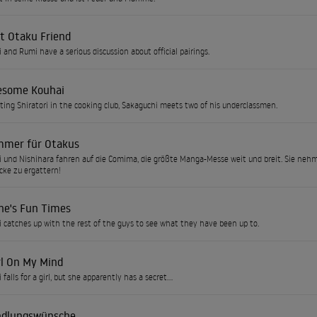
st Otaku Friend
 and Rumi have a serious discussion about official pairings.
esome Kouhai
iting Shiratori in the cooking club, Sakaguchi meets two of his underclassmen.
mmer für Otakus
 und Nishihara fahren auf die Comima, die größte Manga-Messe weit und breit. Sie nehm
ke zu ergattern!
ne's Fun Times
 catches up with the rest of the guys to see what they have been up to.
rl On My Mind
falls for a girl, but she apparently has a secret...
dlungswünsche