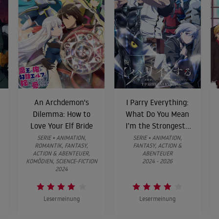
An Archdemon's
I Parry Everything:
Dilemma: How to
What Do You Mean
Love Your Elf Bride
I’m the Strongest?
I’m Not Even an
SERIE • ANIMATION,
SERIE • ANIMATION,
ROMANTIK, FANTASY,
FANTASY, ACTION &
Adventurer Yet!
ACTION & ABENTEUER,
ABENTEUER
KOMÖDIEN, SCIENCE-FICTION
2024 - 2026
2024
Lesermeinung
Lesermeinung