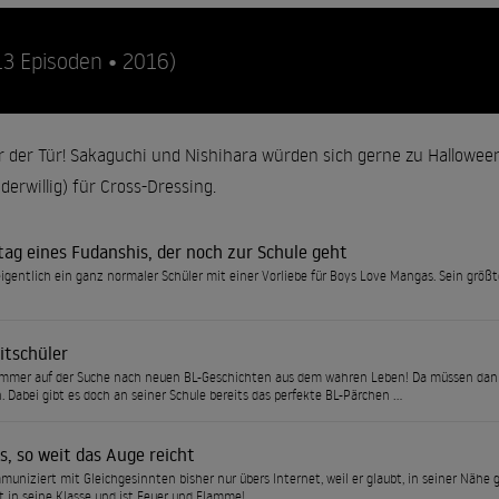
13 Episoden • 2016)
r der Tür! Sakaguchi und Nishihara würden sich gerne zu Hallowee
derwillig) für Cross-Dressing.
tag eines Fudanshis, der noch zur Schule geht
eigentlich ein ganz normaler Schüler mit einer Vorliebe für Boys Love Mangas. Sein größ
itschüler
 immer auf der Suche nach neuen BL-Geschichten aus dem wahren Leben! Da müssen dan
. Dabei gibt es doch an seiner Schule bereits das perfekte BL-Pärchen ...
s, so weit das Auge reicht
uniziert mit Gleichgesinnten bisher nur übers Internet, weil er glaubt, in seiner Nähe gi
 in seine Klasse und ist Feuer und Flamme!