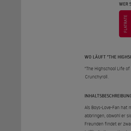
WER S
FLATRATE
WO LÄUFT "THE HIGHSC
"The Highschool Life of
Crunchyroll
.
INHALTSBESCHREIBUN
Als Boys-Love-Fan hat m
abbringen, obwohl er si
Freunden findet er zwa