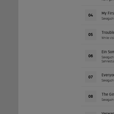
My Fir
04
Sakaguchi
Troubl
05
While vis
Ein So
06
Sakaguchi
Sahnestüc
Everyo
07
Sakaguchi
The Gi
08
Sakaguchi 
Verwan