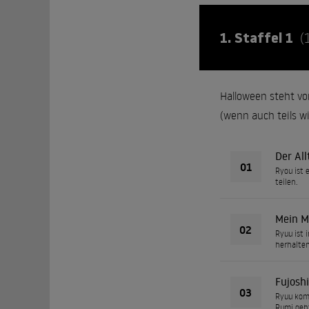
1. Staffel 1
(
Halloween steht vo
(wenn auch teils wi
Der All
01
Ryou ist 
teilen.
Mein M
02
Ryuu ist
herhalten
Fujoshi
03
Ryuu komm
Rumi geht