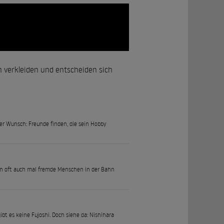
n verkleiden und entscheiden sich
ter Wunsch: Freunde finden, die sein Hobby
n oft auch mal fremde Menschen in der Bahn
bt es keine Fujoshi. Doch siehe da: Nishihara