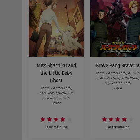
Miss Shachiku and
Brave Bang Bravern!
the Little Baby
SERIE • ANIMATION, ACTION
& ABENTEUER, KOMÖDIEN,
Ghost
SCIENCE-FICTION
SERIE • ANIMATION,
2024
FANTASY, KOMÖDIEN,
SCIENCE-FICTION
2022
Lesermeinung
Lesermeinung