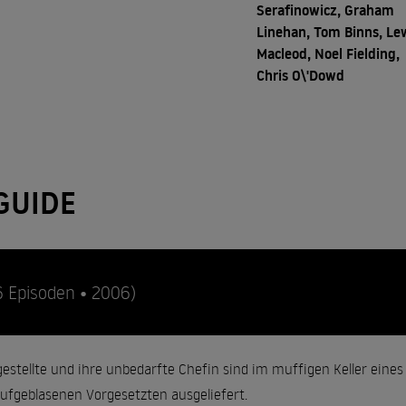
Serafinowicz, Graham
Linehan, Tom Binns, Le
Macleod, Noel Fielding,
Chris O\'Dowd
GUIDE
6 Episoden • 2006)
ngestellte und ihre unbedarfte Chefin sind im muffigen Keller e
ufgeblasenen Vorgesetzten ausgeliefert.