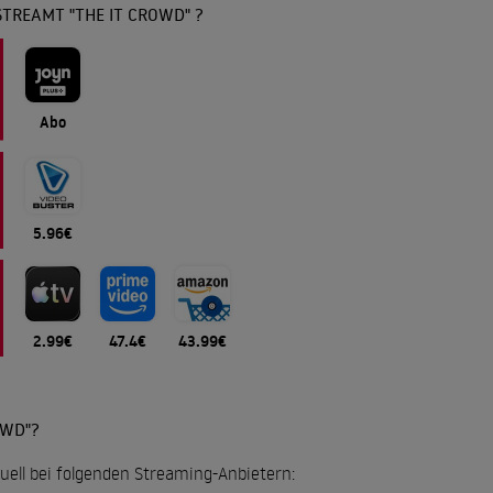
TREAMT "THE IT CROWD" ?
Abo
5.96€
2.99€
47.4€
43.99€
OWD"?
tuell bei folgenden Streaming-Anbietern: