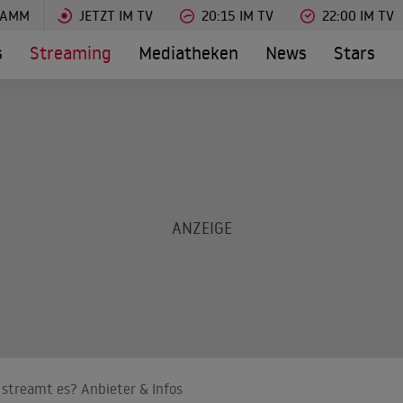
RAMM
JETZT IM TV
20:15 IM TV
22:00 IM TV
s
Streaming
Mediatheken
News
Stars
 streamt es? Anbieter & Infos