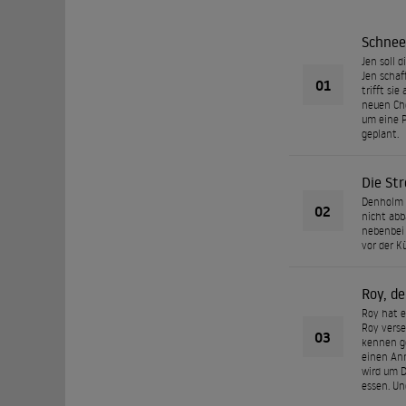
Schnee
Jen soll 
Jen schaf
01
trifft si
neuen Che
um eine P
geplant.
Die St
Denholm h
02
nicht abb
nebenbei 
vor der K
Roy, de
Roy hat e
Roy verse
03
kennen ge
einen Anr
wird um D
essen. Un