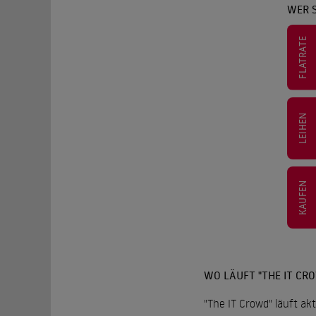
WER S
FLATRATE
LEIHEN
KAUFEN
WO LÄUFT "THE IT CR
"The IT Crowd" läuft ak