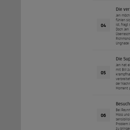
Die ve
Jen möcht
fühlen si
04
ist, frag
Doch Jen 
Überrasch
Richmond,
Ungnade g
Die Su
Jen hat e
mit Bill 
05
krampfhaf
verbreite
der Nachr
Moment pl
Besuch
Bei Reynh
06
Moss und 
sensibili
Problem i
zu bringe