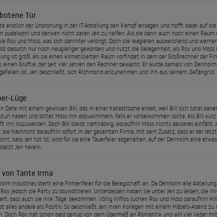
rbotene Tür
e endlich der Unordnung in der IT-Abteilung den Kampf ansagen und hofft dabei auf di
ch pudelwohl und denken nicht daran Jen zu helfen. Als die dann auch noch einen Raum e
t sie Roy und Moss, was sich dahinter verbirgt. Doch die reagieren ausweichend und warnen
ist dadurch nur noch neugieriger geworden und nutzt die Gelegenheit, als Roy und Moss k
ung ist groß, als sie einen klimatisierten Raum vorfindet in dem der Großrechner der F
 einen Gruftie, der seit vier Jahren den Rechner bewacht. Er wurde damals von Denhol
efallen ist. Jen beschließt, sich Richmond anzunehmen und ihn aus seinem ‚Gefängnis‘ 
per-Lüge
in Date mit einem gewissen Bill, das in einer Katastrophe endet, weil Bill sich total da
zutun haben und bittet Moss ihn abzuwimmeln, falls er vorbeikommen sollte. Als Bill kurz
t ihn loszuwerden. Doch Bill bleibt hartnäckig, woraufhin Moss nichts besseres einfällt, al
t die Nachricht daraufhin sofort in der gesamten Firma, mit dem Zusatz, dass er der letzt
icht, dass Jen tot ist, wird für sie eine Tauerfeier abgehalten, auf der Denholm eine etw
atzt Jen herein.
 von Tante Irma
olm Industries steht eine Firmenfeier für die Belegschaft an. Da Denholm alle Abteilung 
Roy jedoch die Party zu boykottieren. Unterdessen haben sie unter Jen zu leiden, die ihr
siert, dass auch sie ihre ‚Tage‘ bekommen. Völlig hilflos suchen Roy und Moss daraufhin Hi
st alles andere als Positiv. So beschließt Jen ihren Kollegen mit einem Mädels-Abend zu 
n. Doch Roy hat schon bald genug von dem Übermaß an Romantik und will viel lieber mit