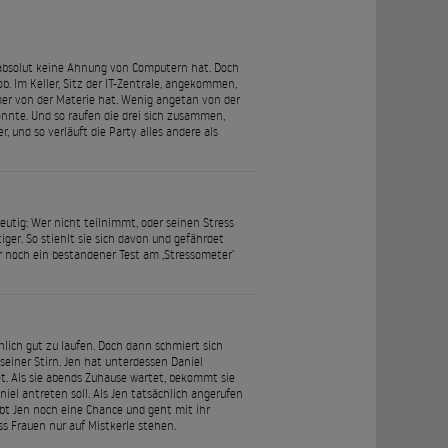
ie absolut keine Ahnung von Computern hat. Doch
 Im Keller, Sitz der IT-Zentrale, angekommen,
mmer von der Materie hat. Wenig angetan von der
önnte. Und so raufen die drei sich zusammen,
 und so verläuft die Party alles andere als
eutig: Wer nicht teilnimmt, oder seinen Stress
iger. So stiehlt sie sich davon und gefährdet
ur noch ein bestandener Test am ‚Stressometer‘
lich gut zu laufen. Doch dann schmiert sich
seiner Stirn. Jen hat unterdessen Daniel
et. Als sie abends Zuhause wartet, bekommt sie
niel antreten soll. Als Jen tatsächlich angerufen
ibt Jen noch eine Chance und geht mit ihr
s Frauen nur auf Mistkerle stehen.