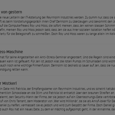
 von gestern
die neue Leiterin der IT-Abteilung bei Reynholm Industries werden. Zu dumm nur, dass s
ft es beim Vorstellungsgespräch ihren Chef Denholm zu überzeugen und bekommt den Job.
e auf die Computerfreaks Roy und Moss, die sofort merken, dass Jen keinen blassen Schi
fin, merken Roy und Moss jedoch bald, dass Jen sie aus ihrer sozialen Isolation helfen k
arty für die Belegschaft zu schmeißen. Doch Roy und Moss waren zu lange allein im Keller,
ress-Maschine
at für seine Angestellten ein Anti-Stress-Seminar angeordert. Und die Regeln sind eind
auen kann ist gefeuert. Für Jen ist jedoch klar, die roten Pumps im Schuhladen sind wicht
auch noch eine wichtige Firmenfusion. Denholm ist deshalb so sauer auf Jen, dass sie n
ündigung retten kann.
r Mistkerl
in Date mit Patricia, der Empfangsdame von Reynholm Industries, und es scheint tatsäch
hentlich Schokolade an die Stirn und Patricia ist entsetzt über den braunen Streifen an 
lernt, den Security-Mann der Firma, der sie jedoch auf ein Überraschungs-Date vertröst
uf von Chris Tarrant, dem Moderator von ‚Wer wird Millionär‘, da sie als Anruf-Joker für Da
aniel zu helfen, vermasselt sie es jedoch und wird zum Gespött der Firma. Doch Daniel g
d auch Roy hat ein neues Date, zu dem er mächtig aufgepimpt geht, in der Annahme, das