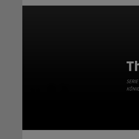
T
SERIE
TEILEN
KÖNIG