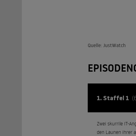
Quelle: JustWatch
EPISODEN
1. Staffel 1
(
Zwei skurrile IT-A
den Launen ihrer a