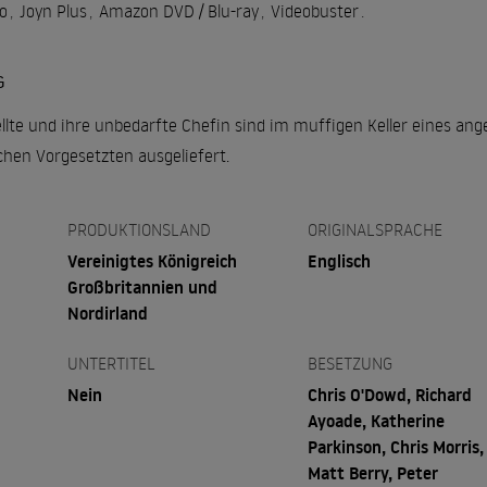
o
,
Joyn Plus
,
Amazon DVD / Blu-ray
,
Videobuster
.
G
tellte und ihre unbedarfte Chefin sind im muffigen Keller eines 
chen Vorgesetzten ausgeliefert.
PRODUKTIONSLAND
ORIGINALSPRACHE
Vereinigtes Königreich
Englisch
Großbritannien und
Nordirland
UNTERTITEL
BESETZUNG
Nein
Chris O'Dowd, Richard
Ayoade, Katherine
Parkinson, Chris Morris,
Matt Berry, Peter