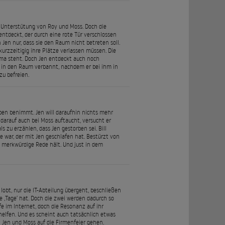
e Unterstütung von Roy und Moss. Doch die
ntdeckt, der durch eine rote Tür verschlossen
 Jen nur, dass sie den Raum nicht betreten soll.
urzzeitigig ihre Plätze verlassen müssen. Die
irma steht. Doch Jen entdeckt auch noch
m in den Raum verbannt, nachdem er bei ihm in
zu befreien.
neben benimmt. Jen will daraufhin nichts mehr
 darauf auch bei Moss auftaucht, versucht er
s zu erzählen, dass Jen gestorben sei. Bill
e war, der mit Jen geschlafen hat. Bestürzt von
as merkwürdige Rede hält. Und just in dem
lobt, nur die IT-Abteilung übergeht, beschließen
e ‚Tage‘ hat. Doch die zwei werden dadurch so
lfe im Internet, doch die Resonanz auf ihr
helfen. Und es scheint auch tatsächlich etwas
 Jen und Moss auf die Firmenfeier gehen.