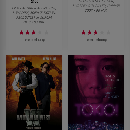
Race
FILM • SCIENCE-FICTION,
MYSTERY & THRILLER, HORROR
FILM • ACTION & ABENTEUER,
2007 • 99 MIN.
KOMÖDIEN, SCIENCE-FICTION,
PRODUZIERT IN EUROPA
2019 • 93 MIN.
Lesermeinung
Lesermeinung