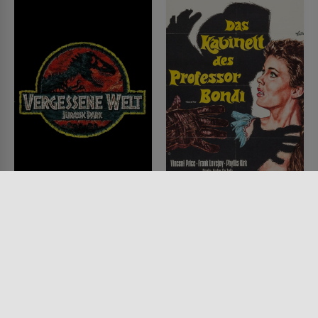
Vergessene Welt:
Das Kabinett des
Jurassic Park
Professor Bondi
FILM • ACTION & ABENTEUER,
FILM • HORROR
SCIENCE-FICTION
1953 • 91 MIN.
1997 • 129 MIN.
Lesermeinung
Lesermeinung