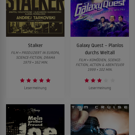
Stalker
Galaxy Quest – Planlos
durchs Weltall
FILM • PRODUZIERT IN EUROPA,
SCIENCE-FICTION, DRAMA
FILM • KOMÖDIEN, SCIENCE-
1979 • 162 MIN.
FICTION, ACTION & ABENTEUER
1999 • 102 MIN.
Lesermeinung
Lesermeinung