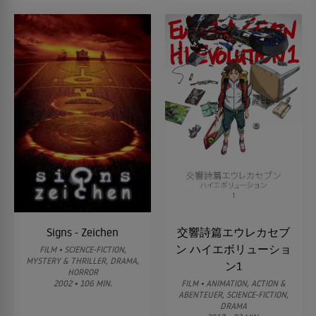
Signs - Zeichen
交響詩篇エウレカセブ
ン ハイエボリューショ
FILM • SCIENCE-FICTION,
MYSTERY & THRILLER, DRAMA,
ン1
HORROR
2002 • 106 MIN.
FILM • ANIMATION, ACTION &
ABENTEUER, SCIENCE-FICTION,
DRAMA