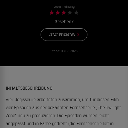
Lesermeinung
Gesehen?
JETZT BEWERTEN
Stand:
03.08.2026
INHALTSBESCHREIBUNG
Vier Regisseure arbeiteten zusammen, um für diesen Film
vier Episoden aus der bekannten Fernsehserie „The Twilight
Zone“ neu zu produzieren. Die Episoden wurden leicht
angepasst und in Farbe gedreht (die Fernsehserie lief in