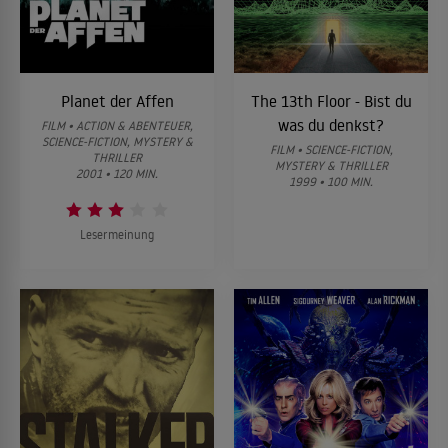
Planet der Affen
The 13th Floor - Bist du
was du denkst?
FILM • ACTION & ABENTEUER,
SCIENCE-FICTION, MYSTERY &
FILM • SCIENCE-FICTION,
THRILLER
MYSTERY & THRILLER
2001 • 120 MIN.
1999 • 100 MIN.
Lesermeinung