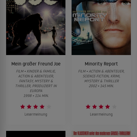
Mein großer Freund Joe
Minority Report
FILM • KINDER & FAMILIE,
FILM • ACTION & ABENTEUER,
ACTION & ABENTEUER,
SCIENCE-FICTION, KRIMI,
FANTASY, MYSTERY &
MYSTERY & THRILLER
THRILLER, PRODUZIERT IN
2002 • 145 MIN.
EUROPA
1998 • 114 MIN.
Lesermeinung
Lesermeinung