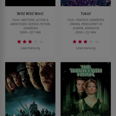
Wild Wild West
Tokio!
FILM • WESTERN, ACTION &
FILM • FANTASY, KOMÖDIEN,
ABENTEUER, SCIENCE-FICTION,
DRAMA, PRODUZIERT IN
KOMÖDIEN
EUROPA, ROMANTIK
1999 • 107 MIN.
2008 • 112 MIN.
Lesermeinung
Lesermeinung