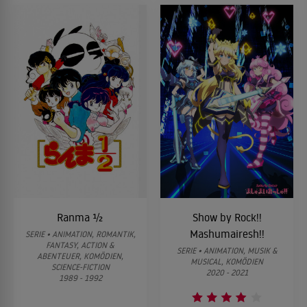
In der Vorweihnachtszeit sollen die Herzen
höher schlagen!
Weihnachten steht vor der Tür und für Uzaki ist eines glasklar:
10
Sakurai wird sie zu Weihnachten auf ein Date einladen.
Bestimmt wird er sie bald fragen, nur wann wird es so weit sein?
Oder wird er sich gar nicht mehr bis Weihnachten gedulden
können?
ALLES ZEIGEN ↓
Ranma ½
Show by Rock!!
Mashumairesh!!
SERIE • ANIMATION, ROMANTIK,
FANTASY, ACTION &
SERIE • ANIMATION, MUSIK &
ABENTEUER, KOMÖDIEN,
MUSICAL, KOMÖDIEN
SCIENCE-FICTION
2020 - 2021
1989 - 1992