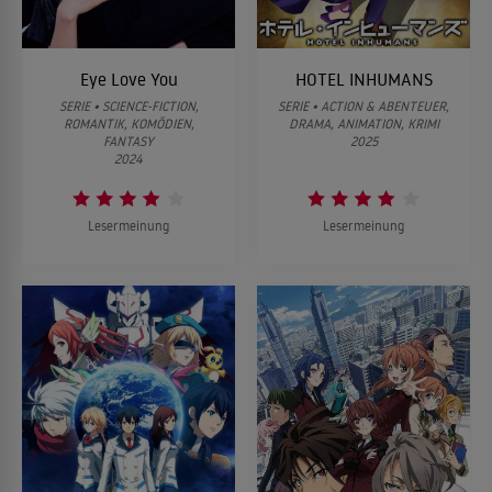
Eye Love You
HOTEL INHUMANS
SERIE • SCIENCE-FICTION,
SERIE • ACTION & ABENTEUER,
ROMANTIK, KOMÖDIEN,
DRAMA, ANIMATION, KRIMI
FANTASY
2025
2024
Lesermeinung
Lesermeinung