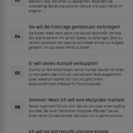
ebenfalls liebt, Menschen zu beobachten. Besonders die
zwiespältige Beziehung zwischen Sakurai und Uzaki hat es ihr
angetan …
Sie will die Feiertage gemeinsam verbringen!
Die Golden Week steht bevor und Sakurai beschließt, die freie
04
Zeit alleine daheim mit seinen Spielen zu verbringen. Doch zu
seinem Leidwesen hat Uzaki es sich wieder einmal zur Aufgabe
gemacht, ihn aus seiner Höhle zu locken …
Er will seinen Kumpel verkuppeln!
Itsuhito ist fest entschlossen, seinen Kumpel Sakurai mit Uzaki
05
zu verkuppeln, aber wird von unerwarteter Seite ausgebremst.
Uzaki wiederum widmet sich voll und ganz ihrem
leidenschaftlichen Plädoyer für Minzschokolade …
Sommer! Meer! Ich will eine Mutprobe machen!
06
Sakaki organisiert für sich, Ami, Sakurai und Uzaki einen Ausflug
ans Meer. Bei einer nächtlichen Mutprobe offenbart Sakurai
einen seiner Schwachpunkte, was Uzaki nur zu gerne ausnutzt.
Ich will ein Katzencafé und eine Kneipe