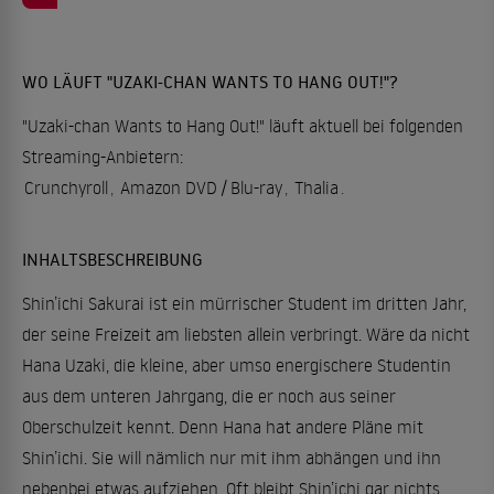
WO LÄUFT "UZAKI-CHAN WANTS TO HANG OUT!"?
"Uzaki-chan Wants to Hang Out!" läuft aktuell bei folgenden
Streaming-Anbietern:
Crunchyroll
,
Amazon DVD / Blu-ray
,
Thalia
.
INHALTSBESCHREIBUNG
Shin’ichi Sakurai ist ein mürrischer Student im dritten Jahr,
der seine Freizeit am liebsten allein verbringt. Wäre da nicht
Hana Uzaki, die kleine, aber umso energischere Studentin
aus dem unteren Jahrgang, die er noch aus seiner
Oberschulzeit kennt. Denn Hana hat andere Pläne mit
Shin’ichi. Sie will nämlich nur mit ihm abhängen und ihn
nebenbei etwas aufziehen. Oft bleibt Shin’ichi gar nichts