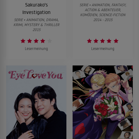
Sakurako's
SERIE • ANIMATION, FANTASY,
ACTION & ABENTEUER,
Investigation
KOMÖDIEN, SCIENCE-FICTION
SERIE • ANIMATION, DRAMA,
2014 - 2015
KRIMI, MYSTERY & THRILLER
2015
Lesermeinung
Lesermeinung