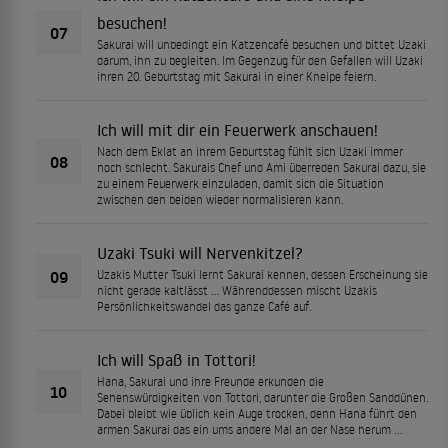
besuchen!
07
Sakurai will unbedingt ein Katzencafé besuchen und bittet Uzaki
darum, ihn zu begleiten. Im Gegenzug für den Gefallen will Uzaki
ihren 20. Geburtstag mit Sakurai in einer Kneipe feiern.
Ich will mit dir ein Feuerwerk anschauen!
Nach dem Eklat an ihrem Geburtstag fühlt sich Uzaki immer
08
noch schlecht. Sakurais Chef und Ami überreden Sakurai dazu, sie
zu einem Feuerwerk einzuladen, damit sich die Situation
zwischen den beiden wieder normalisieren kann.
Uzaki Tsuki will Nervenkitzel?
09
Uzakis Mutter Tsuki lernt Sakurai kennen, dessen Erscheinung sie
nicht gerade kaltlässt … Währenddessen mischt Uzakis
Persönlichkeitswandel das ganze Café auf.
Ich will Spaß in Tottori!
Hana, Sakurai und ihre Freunde erkunden die
10
Sehenswürdigkeiten von Tottori, darunter die Großen Sanddünen.
Dabei bleibt wie üblich kein Auge trocken, denn Hana führt den
armen Sakurai das ein ums andere Mal an der Nase herum …