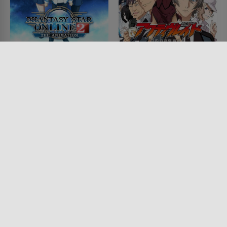
Phantasy Star Online 2
Active Raid
The Animation
SERIE • ANIMATION, ACTION &
ABENTEUER, SCIENCE-FICTION,
SERIE • FANTASY, ACTION &
KRIMI, MYSTERY & THRILLER
ABENTEUER, ANIMATION,
2016
SCIENCE-FICTION
2016 - 2019
Lesermeinung
Lesermeinung