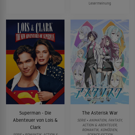
Lesermeinung
Superman - Die
The Asterisk War
Abenteuer von Lois &
SERIE • ANIMATION, FANTASY,
ACTION & ABENTEUER,
Clark
ROMANTIK, KOMÖDIEN,
SERIE • ROMANTIK, ACTION &
SCIENCE-FICTION