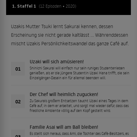
1. Staffel 1
(12 Episoden • 2020)
Uzakis Mutter Tsuki lernt Sakurai kennen, dessen
Erscheinung sie nicht gerade kaltlässt … Währenddessen
mischt Uzakis Persönlichkeitswandel das ganze Café auf.
Uzaki will sich amüsieren!
01
Shinichi Sakurai will einfach nur sein ruhiges Studentenleben
genießen, als er die jüngere Studentin Uzaki Hana trifft, die sein
Einzelgänger-Dasein ein für allemal beenden will.
Der Chef will heimlich zugucken!
02
Zu Sakurais großem Entsetzen taucht Uzaki eines Tages in dem
Café auf, in dem er arbeitet, und sorgt mal wieder dafür, dass das
friedliche Ambiente völlig auf den Kopf gestellt wird.
Familie Asai will am Ball bleiben!
Es stellt sich heraus, dass Ami, die Tochter des Café-Besitzers, es
03