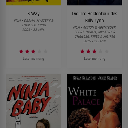
3-Way
Die irre Heldentour des
Billy Lynn
FILM • DRAMA, MYSTERY &
THRILLER, KRIMI
FILM • ACTION & ABENTEUER,
2004 • 88 MIN.
SPORT, DRAMA, MYSTERY &
THRILLER, KRIEG & MILITÄR
2016 • 113 MIN.
Lesermeinung
Lesermeinung