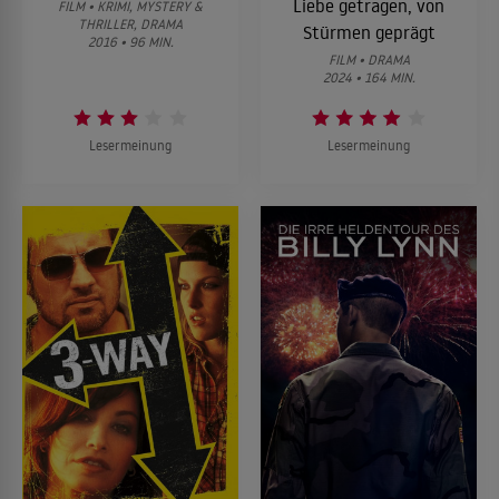
Liebe getragen, von
FILM • KRIMI, MYSTERY &
THRILLER, DRAMA
Stürmen geprägt
2016 • 96 MIN.
FILM • DRAMA
2024 • 164 MIN.
Lesermeinung
Lesermeinung