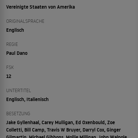
Vereinigte Staaten von Amerika
ORIGINALSPRACHE
Englisch
REGIE
Paul Dano
FSK
12
UNTERTITEL
Englisch, Italienisch
BESETZUNG
Jake Gyllenhaal, Carey Mulligan, Ed Oxenbould, Zoe
Colletti, Bill Camp, Travis W Bruyer, Darryl Cox, Ginger
Gilmartin, Michael Gibbons, Mollie Milligan, John Walpole,