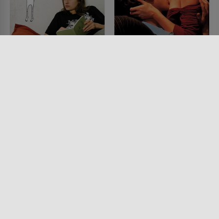
Ninjababy
Frühstück bei ihr
FILM • KOMÖDIEN, DRAMA
FILM • ROMANTIK, DRAMA
2021 • 104 MIN.
1990 • 103 MIN.
Lesermeinung
Lesermeinung