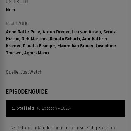
UNTERTITEL
Nein
BESETZUNG
Anne Ratte-Polle, Anton Dreger, Lea van Acken, Senita
Huskić, Dirk Martens, Renato Schuch, Ann-Kathrin
Kramer, Claudia Eisinger, Maximilian Brauer, Josephine
Thiesen, Agnes Mann
Quelle: JustWatch
EPISODENGUIDE
1. Staffel 1
(6 Episoden • 2023)
Nachdem der Mörder ihrer Tochter vorzeitig aus dem