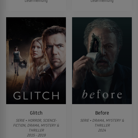
Lesermeinung
Lesermeinung
Glitch
Before
SERIE • HORROR, SCIENCE-
SERIE • DRAMA, MYSTERY &
FICTION, DRAMA, MYSTERY &
THRILLER
THRILLER
2024
2015 - 2019