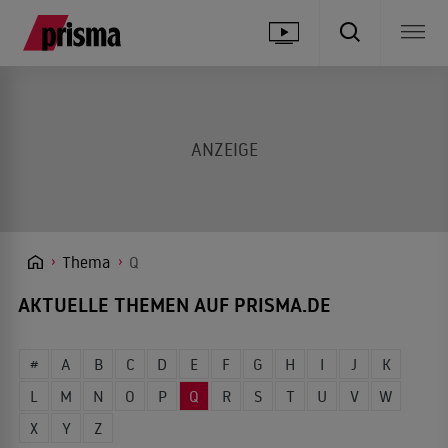
Thema
Q
AKTUELLE THEMEN AUF PRISMA.DE
#
A
B
C
D
E
F
G
H
I
J
K
L
M
N
O
P
Q
R
S
T
U
V
W
X
Y
Z