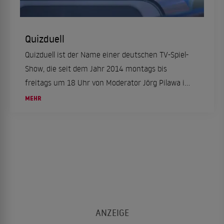
Quizduell
Quizduell ist der Name einer deutschen TV-Spiel-
Show, die seit dem Jahr 2014 montags bis
freitags um 18 Uhr von Moderator Jörg Pilawa in
der ARD präsentiert wir…
MEHR