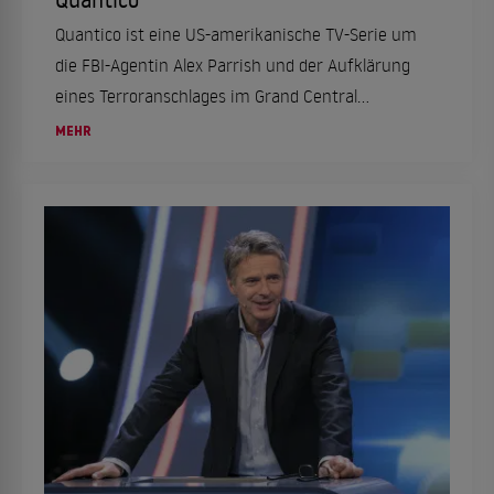
Quantico ist eine US-amerikanische TV-Serie um
die FBI-Agentin Alex Parrish und der Aufklärung
eines Terroranschlages im Grand Central
Terminal in New York. Sei…
MEHR