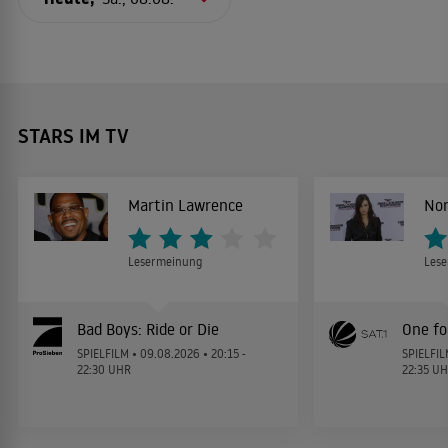
STARS IM TV
Martin Lawrence
Nor
Lesermeinung
Les
Bad Boys: Ride or Die
One fo
SPIELFILM • 09.08.2026 • 20:15 -
SPIELFIL
22:30 UHR
22:35 U