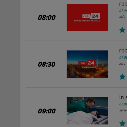
rb
07.0
08:00
Info
rb
07.0
08:30
Info
In 
07.0
09:00
Serie