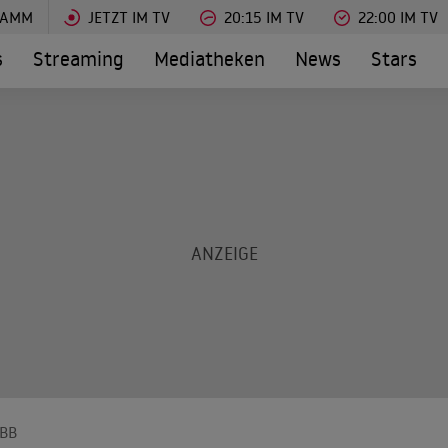
RAMM
JETZT IM TV
20:15 IM TV
22:00 IM TV
s
Streaming
Mediatheken
News
Stars
BB