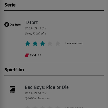
Serie
Action Directors
05:50
10.08.2026
• 05:50 - 05:55
Uhr
Tatort
Kultur
20:15 - 21:45
Uhr
Serie, Krimireihe
Lesermeinung
Lesermeinung
Action Directors
05:55
TV-TIPP
10.08.2026
• 05:55 - 06:00
Uhr
Kultur
Spielfilm
Lesermeinung
Bad Boys: Ride or Die
20:15 - 22:30
Uhr
Spielfilm, Actionfilm