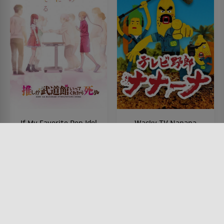
If My Favorite Pop Idol
Wacky TV Nanana
Made It to the
SERIE • ANIMATION, ACTION &
ABENTEUER, KOMÖDIEN
Budokan, I Would Die
2018 - 2020
SERIE • KOMÖDIEN, DRAMA,
ANIMATION
2020
Lesermeinung
Lesermeinung