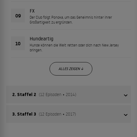
FX
09
Der Club folgt Ponoka, um das Geheimnis hinter ihrer
Großartigkeit zu ergründen.
Hundeartig
10
Hunde können die Welt retten oder dich nach New Jersey
bringen.
ALLES ZEIGEN ↓
2. Staffel 2
(12 Episoden • 2014)
3. Staffel 3
(12 Episoden • 2017)
Vereinigung der sechs Pinsel
01
Ebihara Ai, unsere Protagonistin, ist ein normales Mädchen im
Manga-Klub Aber sie hat ein anderes Gesicht, von dem niemand
weiß... Willkommen zurück, allerseits.