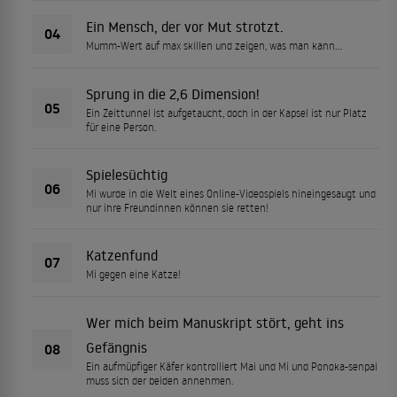
Ein Mensch, der vor Mut strotzt.
04
Mumm-Wert auf max skillen und zeigen, was man kann…
Sprung in die 2,6 Dimension!
05
Ein Zeittunnel ist aufgetaucht, doch in der Kapsel ist nur Platz
für eine Person.
Spielesüchtig
06
Mi wurde in die Welt eines Online-Videospiels hineingesaugt und
nur ihre Freundinnen können sie retten!
Katzenfund
07
Mi gegen eine Katze!
Wer mich beim Manuskript stört, geht ins
Gefängnis
08
Ein aufmüpfiger Käfer kontrolliert Mai und Mi und Ponoka-senpai
muss sich der beiden annehmen.