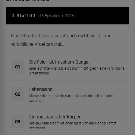
1. Staffel 1
(13 Episoden • 2013)
Eine lebhafte Phantasie ist noch nicht gleich eine
vorbildliche Arbeitsmoral…
Die Feier ist in vollem Gange.
01
Eine lebhafte Phantasie ist noch nicht gleich eine vorbildliche
Arbeitsmoral…
Lebenssinn
02
Mangazeichnen ist ein harter Job und nicht jeder kann
bestehen…
Ein mechanischer Körper
03
Mit gewissen Modifikationen lässt sich ein Manga-Kampf
bestreiten …