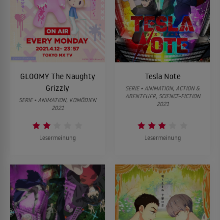
GLOOMY The Naughty
Tesla Note
Grizzly
SERIE • ANIMATION, ACTION &
ABENTEUER, SCIENCE-FICTION
SERIE • ANIMATION, KOMÖDIEN
2021
2021
Lesermeinung
Lesermeinung