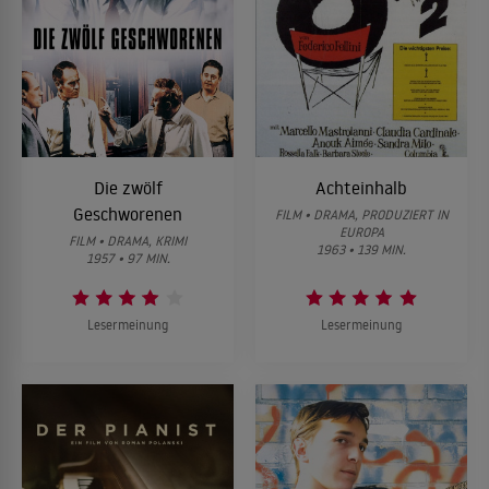
Die zwölf
Achteinhalb
Geschworenen
FILM • DRAMA, PRODUZIERT IN
EUROPA
FILM • DRAMA, KRIMI
1963 • 139 MIN.
1957 • 97 MIN.
Lesermeinung
Lesermeinung