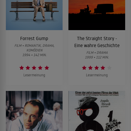
Forrest Gump
The Straight Story -
Eine wahre Geschichte
FILM • ROMANTIK, DRAMA,
KOMÖDIEN
FILM • DRAMA
1994 • 142 MIN.
1999 • 112 MIN.
Lesermeinung
Lesermeinung