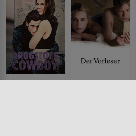
Drugstore Cowboy
Der Vorleser
FILM • DRAMA, KRIMI
FILM • PRODUZIERT IN EUROPA,
1989 • 102 MIN.
ROMANTIK, DRAMA
2008 • 124 MIN.
Lesermeinung
Lesermeinung