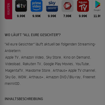
KAUFEN
9.99€
9.99€
9.99€
7.99€
9.99€
11.99€
WO LÄUFT "ALL EURE GESICHTER"?
"All eure Gesichter" läuft aktuell bei folgenden Streaming-
Anbietern:
Apple TV
,
Amazon Video
,
Sky Store
,
Kino on Demand
,
Videoload
,
Rakuten TV
,
Google Play Movies
,
YouTube
,
MagentaTV
,
Maxdome Store
,
Arthaus+ Apple TV channel
,
Sky Go
,
WOW
,
Arthaus+
,
Amazon DVD / Blu-ray
,
Freenet
meinVOD
.
INHALTSBESCHREIBUNG