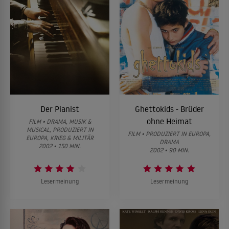
Der Pianist
Ghettokids - Brüder
ohne Heimat
FILM • DRAMA, MUSIK &
MUSICAL, PRODUZIERT IN
FILM • PRODUZIERT IN EUROPA,
EUROPA, KRIEG & MILITÄR
DRAMA
2002 • 150 MIN.
2002 • 90 MIN.
Lesermeinung
Lesermeinung