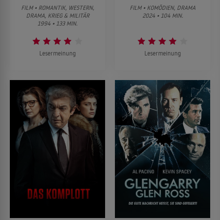
FILM • ROMANTIK, WESTERN,
FILM • KOMÖDIEN, DRAMA
DRAMA, KRIEG & MILITÄR
2024 • 104 MIN.
1994 • 133 MIN.
Lesermeinung
Lesermeinung