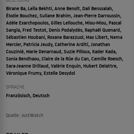
Birane Ba, Leïla Bekhti, Anne Benoît, Dali Benssalah,
Élodie Bouchez, Suliane Brahim, Jean-Pierre Darroussin,
Adèle Exarchopoulos, Gilles Lellouche, Miou-Miou, Pascal
Sangla, Fred Testot, Denis Podalydès, Raphaël Quenard,
Sébastien Houbani, Roxane Barazzuol, Max Libert, Nema
Mercier, Patricia Jeudy, Catherine Arditi, Jonathan
Couzinié, Marie Denarnaud, Suzie Pilloux, Kader Kada,
Sonia Bendhaou, Claire de la Rüe du Can, Camille Roesch,
Sara-Jeanne Drillaud, Valérie Enquin, Hubert Delattre,
Véronique Frumy, Estelle Desydol
SPRACHE
Französisch, Deutsch
Quelle: JustWatch