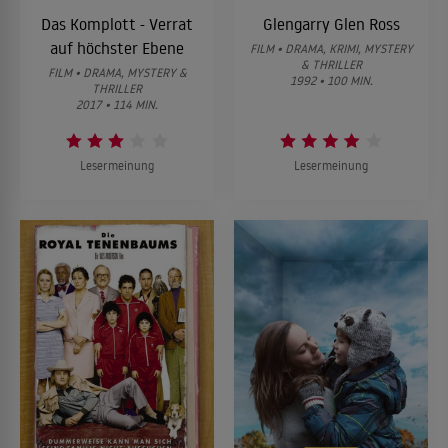
Das Komplott - Verrat
Glengarry Glen Ross
auf höchster Ebene
FILM • DRAMA, KRIMI, MYSTERY
& THRILLER
FILM • DRAMA, MYSTERY &
1992 • 100 MIN.
THRILLER
2017 • 114 MIN.
Lesermeinung
Lesermeinung