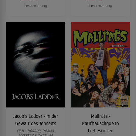
Lesermeinung
Lesermeinung
Jacob's Ladder - In der
Mallrats -
Gewalt des Jenseits
Kaufhausclique in
Liebesnöten
FILM • HORROR, DRAMA,
MYSTERY & THRILLER