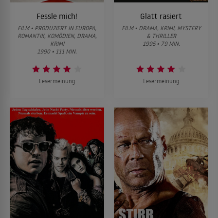
Fessle mich!
Glatt rasiert
FILM • PRODUZIERT IN EUROPA,
FILM • DRAMA, KRIMI, MYSTERY
ROMANTIK, KOMÖDIEN, DRAMA,
& THRILLER
KRIMI
1995 • 79 MIN.
1990 • 111 MIN.
Lesermeinung
Lesermeinung