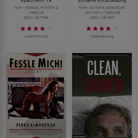
FILM • HORROR, MYSTERY &
FILM • ACTION & ABENTEUER,
THRILLER
MYSTERY & THRILLER
2024 • 107 MIN.
1996 • 132 MIN.
Lesermeinung
Lesermeinung