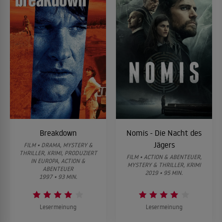
Breakdown
Nomis - Die Nacht des
Jägers
FILM • DRAMA, MYSTERY &
THRILLER, KRIMI, PRODUZIERT
FILM • ACTION & ABENTEUER,
IN EUROPA, ACTION &
MYSTERY & THRILLER, KRIMI
ABENTEUER
2019 • 95 MIN.
1997 • 93 MIN.
Lesermeinung
Lesermeinung