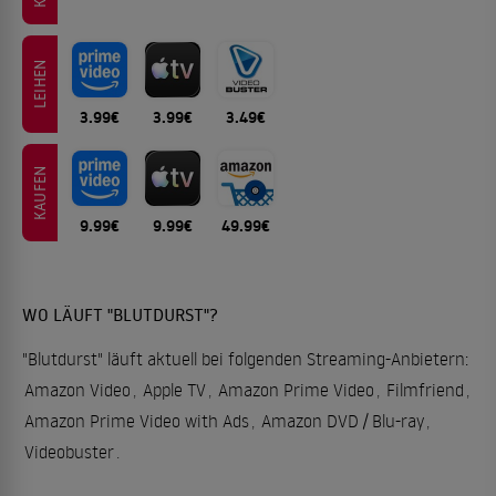
LEIHEN
3.99€
3.99€
3.49€
KAUFEN
9.99€
9.99€
49.99€
WO LÄUFT "BLUTDURST"?
"Blutdurst" läuft aktuell bei folgenden Streaming-Anbietern:
Amazon Video
,
Apple TV
,
Amazon Prime Video
,
Filmfriend
,
Amazon Prime Video with Ads
,
Amazon DVD / Blu-ray
,
Videobuster
.