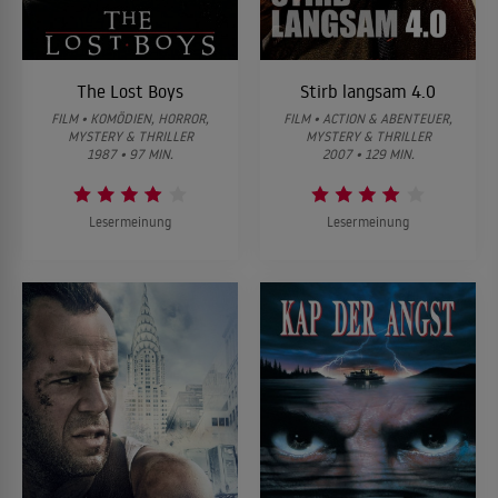
The Lost Boys
Stirb langsam 4.0
FILM • KOMÖDIEN, HORROR,
FILM • ACTION & ABENTEUER,
MYSTERY & THRILLER
MYSTERY & THRILLER
1987 • 97 MIN.
2007 • 129 MIN.
Lesermeinung
Lesermeinung