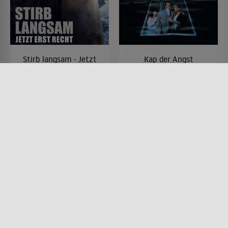
Stirb langsam - Jetzt
Kap der Angst
erst recht
FILM • MYSTERY & THRILLER,
PRODUZIERT IN EUROPA, KRIMI,
FILM • ACTION & ABENTEUER,
DRAMA
MYSTERY & THRILLER
1991 • 128 MIN.
1995 • 128 MIN.
Lesermeinung
Lesermeinung