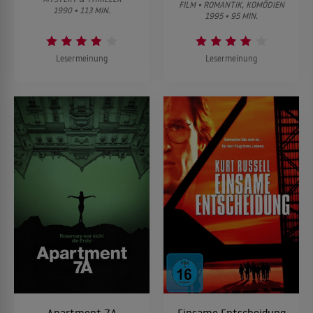
FILM • ROMANTIK, KOMÖDIEN
1990 • 113 MIN.
1995 • 95 MIN.
Lesermeinung
Lesermeinung
Apartment 7A
Einsame Entscheidung