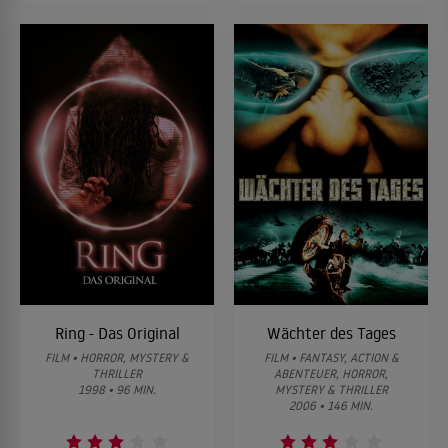
Ring - Das Original
Wächter des Tages
FILM • HORROR, MYSTERY &
FILM • FANTASY, ACTION &
THRILLER
ABENTEUER, HORROR,
1998 • 96 MIN.
MYSTERY & THRILLER
2006 • 146 MIN.