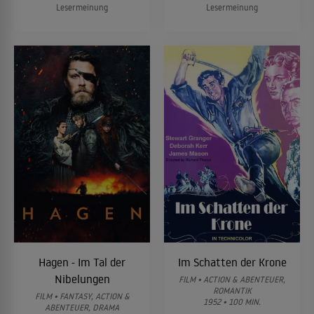
Lesermeinung
Lesermeinung
Hagen - Im Tal der
Im Schatten der Krone
Nibelungen
FILM • ACTION & ABENTEUER,
ROMANTIK
FILM • FANTASY, ACTION &
1952 • 100 MIN.
ABENTEUER, DRAMA