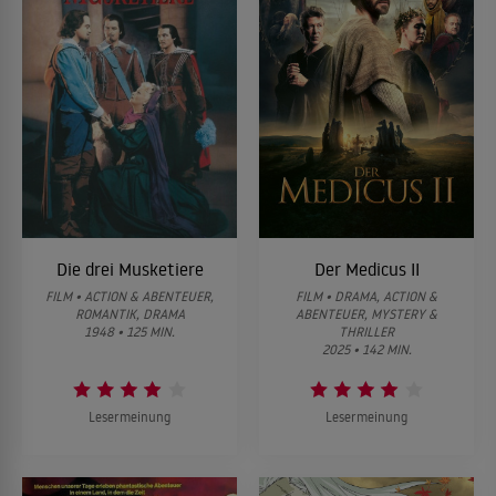
Die drei Musketiere
Der Medicus II
FILM • ACTION & ABENTEUER,
FILM • DRAMA, ACTION &
ROMANTIK, DRAMA
ABENTEUER, MYSTERY &
1948 • 125 MIN.
THRILLER
2025 • 142 MIN.
Lesermeinung
Lesermeinung