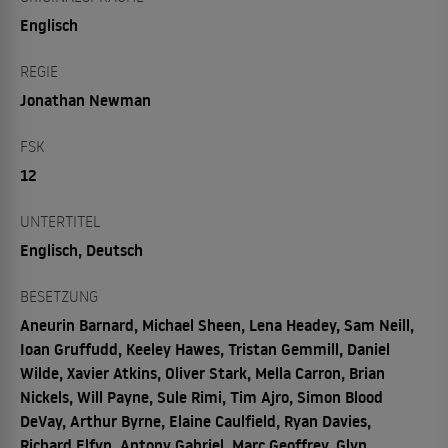
Englisch
REGIE
Jonathan Newman
FSK
12
UNTERTITEL
Englisch, Deutsch
BESETZUNG
Aneurin Barnard, Michael Sheen, Lena Headey, Sam Neill,
Ioan Gruffudd, Keeley Hawes, Tristan Gemmill, Daniel
Wilde, Xavier Atkins, Oliver Stark, Mella Carron, Brian
Nickels, Will Payne, Sule Rimi, Tim Ajro, Simon Blood
DeVay, Arthur Byrne, Elaine Caulfield, Ryan Davies,
Richard Elfyn, Antony Gabriel, Marc Geoffrey, Glyn