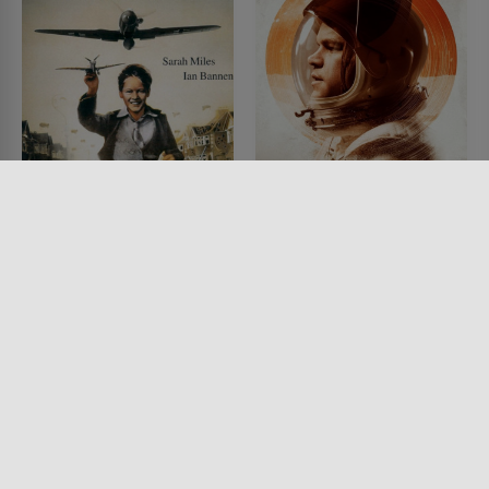
Hoffnung und Ruhm
Der Marsianer - Rettet
Mark Watney
FILM • ROMANTIK, KOMÖDIEN,
DRAMA, KINDER & FAMILIE,
FILM • SCIENCE-FICTION,
KRIEG & MILITÄR
DRAMA, ACTION & ABENTEUER
1987 • 113 MIN.
2015 • 141 MIN.
Lesermeinung
Lesermeinung