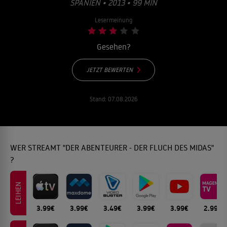
PANIEN • 2013 • 99 MIN
Lesermeinung
Gesehen?
JETZT BEWERTEN
Stand:
07.08.2026
WER STREAMT "DER ABENTEURER - DER FLUCH DES MIDAS"
?
LEIHEN
3.99€
3.99€
3.49€
3.99€
3.99€
2.99€