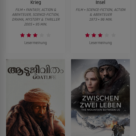
Krieg
Insel
FILM • FANTASY, ACTION &
FILM • SCIENCE-FICTION, ACTION
ABENTEUER, SCIENCE-FICTION,
& ABENTEUER
DRAMA, MYSTERY & THRILLER
1973 • 96 MIN.
2005 • 95 MIN.
Lesermeinung
Lesermeinung