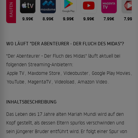
KAUFEN
9.99€
8.99€
9.99€
9.99€
7.99€
7.99€
WO LÄUFT "DER ABENTEURER - DER FLUCH DES MIDAS"?
"Der Abenteurer - Der Fluch des Midas" läuft aktuell bei
folgenden Streaming-Anbietern:
Apple TV
,
Maxdome Store
,
Videobuster
,
Google Play Movies
,
YouTube
,
MagentaTV
,
Videoload
,
Amazon Video
.
INHALTSBESCHREIBUNG
Das Leben des 17 Jahre alten Mariah Mundi wird auf den
Kopf gestellt, als dessen Eltern spurlos verschwinden und
sein jüngerer Bruder entführt wird. Er folgt einer Spur von