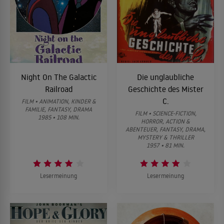
Night On The Galactic
Die unglaubliche
Railroad
Geschichte des Mister
C.
FILM • ANIMATION, KINDER &
FAMILIE, FANTASY, DRAMA
FILM • SCIENCE-FICTION,
1985 • 108 MIN.
HORROR, ACTION &
ABENTEUER, FANTASY, DRAMA,
MYSTERY & THRILLER
1957 • 81 MIN.
Lesermeinung
Lesermeinung