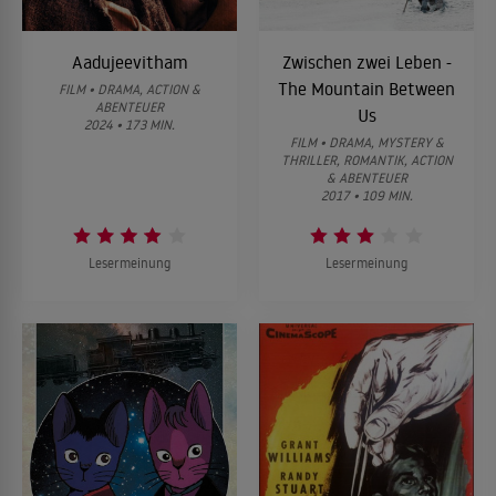
Aadujeevitham
Zwischen zwei Leben -
The Mountain Between
FILM • DRAMA, ACTION &
ABENTEUER
Us
2024 • 173 MIN.
FILM • DRAMA, MYSTERY &
THRILLER, ROMANTIK, ACTION
& ABENTEUER
2017 • 109 MIN.
Lesermeinung
Lesermeinung