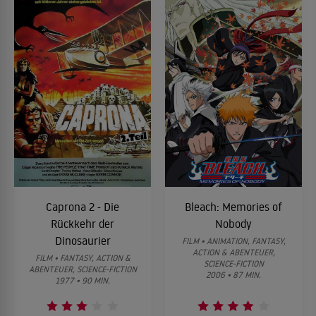
Caprona 2 - Die
Bleach: Memories of
Rückkehr der
Nobody
Dinosaurier
FILM • ANIMATION, FANTASY,
ACTION & ABENTEUER,
FILM • FANTASY, ACTION &
SCIENCE-FICTION
ABENTEUER, SCIENCE-FICTION
2006 • 87 MIN.
1977 • 90 MIN.