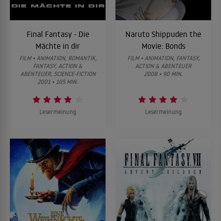
Final Fantasy - Die
Naruto Shippuden the
Mächte in dir
Movie: Bonds
FILM • ANIMATION, ROMANTIK,
FILM • ANIMATION, FANTASY,
FANTASY, ACTION &
ACTION & ABENTEUER
ABENTEUER, SCIENCE-FICTION
2008 • 90 MIN.
2001 • 105 MIN.
Lesermeinung
Lesermeinung