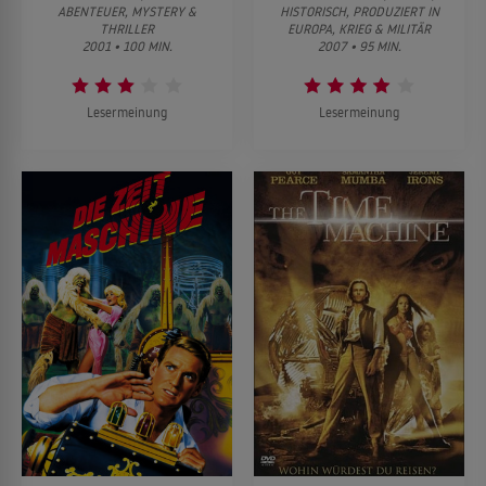
ABENTEUER, MYSTERY &
HISTORISCH, PRODUZIERT IN
THRILLER
EUROPA, KRIEG & MILITÄR
2001 • 100 MIN.
2007 • 95 MIN.
Lesermeinung
Lesermeinung