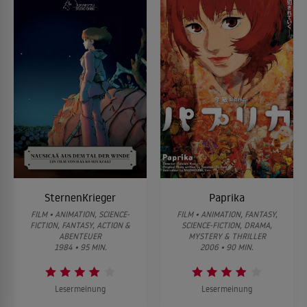
SternenKrieger
Paprika
FILM • ANIMATION, SCIENCE-
FILM • ANIMATION, FANTASY,
FICTION, FANTASY, ACTION &
SCIENCE-FICTION, DRAMA,
ABENTEUER
MYSTERY & THRILLER
1984 • 95 MIN.
2006 • 90 MIN.
Lesermeinung
Lesermeinung