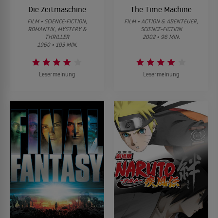
Die Zeitmaschine
The Time Machine
FILM • SCIENCE-FICTION,
FILM • ACTION & ABENTEUER,
ROMANTIK, MYSTERY &
SCIENCE-FICTION
THRILLER
2002 • 96 MIN.
1960 • 103 MIN.
Lesermeinung
Lesermeinung