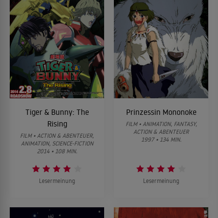
Tiger & Bunny: The
Prinzessin Mononoke
Rising
FILM • ANIMATION, FANTASY,
ACTION & ABENTEUER
FILM • ACTION & ABENTEUER,
1997 • 134 MIN.
ANIMATION, SCIENCE-FICTION
2014 • 108 MIN.
Lesermeinung
Lesermeinung