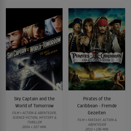
Sky Captain and the
Pirates of the
World of Tomorrow
Caribbean - Fremde
Gezeiten
FILM • ACTION & ABENTEUER,
SCIENCE-FICTION, MYSTERY &
FILM • FANTASY, ACTION &
THRILLER
ABENTEUER
2004 • 107 MIN.
2011 • 136 MIN.