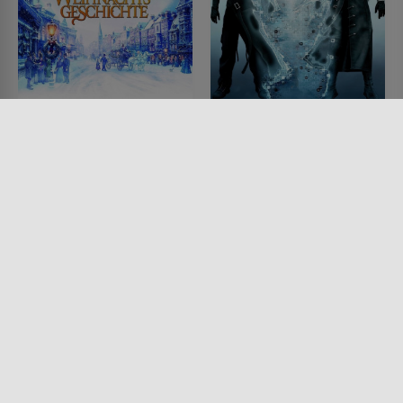
Disneys Eine
Final Fantasy VII:
Weihnachtsgeschichte
Advent Children
FILM • ANIMATION, KINDER &
FILM • ANIMATION, FANTASY,
FAMILIE, FANTASY, KOMÖDIEN,
ACTION & ABENTEUER,
DRAMA, PRODUZIERT IN
SCIENCE-FICTION
EUROPA
2005 • 101 MIN.
2009 • 96 MIN.
Lesermeinung
Lesermeinung