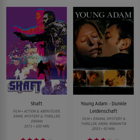
Shaft
Young Adam - Dunkle
Leidenschaft
FILM • ACTION & ABENTEUER,
KRIMI, MYSTERY & THRILLER,
FILM • DRAMA, MYSTERY &
DRAMA
THRILLER, KRIMI, ROMANTIK
1971 • 100 MIN.
2003 • 93 MIN.