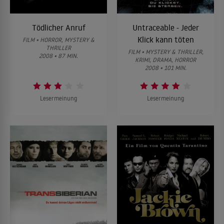
Tödlicher Anruf
Untraceable - Jeder
Klick kann töten
FILM • HORROR, MYSTERY &
THRILLER
FILM • MYSTERY & THRILLER,
2008 • 87 MIN.
KRIMI, DRAMA, HORROR
2008 • 101 MIN.
Lesermeinung
Lesermeinung