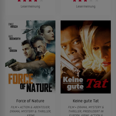
Lesermeinung
Lesermeinung
Force of Nature
Keine gute Tat
FILM • ACTION & ABENTEUER,
FILM • DRAMA, MYSTERY &
DRAMA, MYSTERY & THRILLER,
THRILLER, PRODUZIERT IN
KRIMI
EUROPA, KRIMI, ACTION &