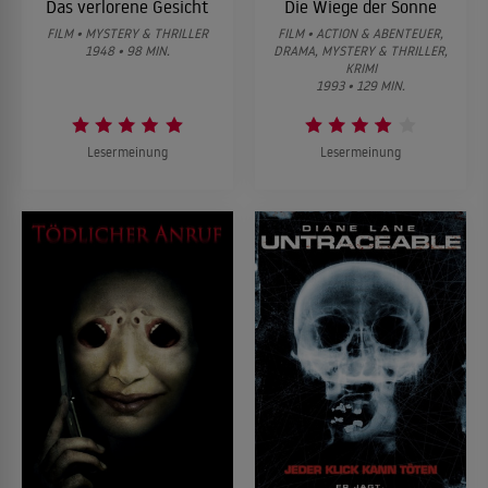
Das verlorene Gesicht
Die Wiege der Sonne
FILM • MYSTERY & THRILLER
FILM • ACTION & ABENTEUER,
1948 • 98 MIN.
DRAMA, MYSTERY & THRILLER,
KRIMI
1993 • 129 MIN.
Lesermeinung
Lesermeinung