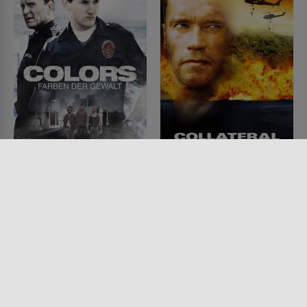
Colors - Farben der
Collateral Damage -
Gewalt
Zeit der Vergeltung
FILM • DRAMA, MYSTERY &
FILM • ACTION & ABENTEUER,
THRILLER, KRIMI
DRAMA, MYSTERY & THRILLER
1988 • 120 MIN.
2002 • 108 MIN.
Lesermeinung
Lesermeinung