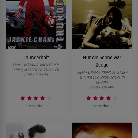
Thunderbolt
Nur die Sonne war
Zeuge
FILM • ACTION & ABENTEUER,
KRIMI, MYSTERY & THRILLER
FILM • DRAMA, KRIMI, MYSTERY
1995 • 110 MIN.
& THRILLER, PRODUZIERT IN
EUROPA
1960 • 118 MIN.
Lesermeinung
Lesermeinung