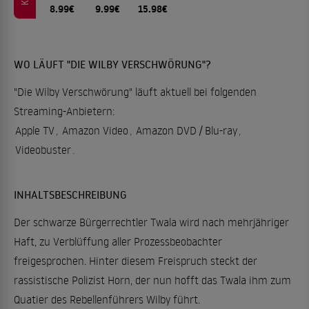
8.99€
9.99€
15.98€
WO LÄUFT "DIE WILBY VERSCHWÖRUNG"?
"Die Wilby Verschwörung" läuft aktuell bei folgenden
Streaming-Anbietern:
Apple TV
,
Amazon Video
,
Amazon DVD / Blu-ray
,
Videobuster
.
INHALTSBESCHREIBUNG
Der schwarze Bürgerrechtler Twala wird nach mehrjähriger
Haft, zu Verblüffung aller Prozessbeobachter
freigesprochen. Hinter diesem Freispruch steckt der
rassistische Polizist Horn, der nun hofft das Twala ihm zum
Quatier des Rebellenführers Wilby führt.