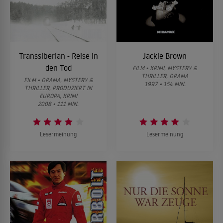
Transsiberian - Reise in
Jackie Brown
den Tod
FILM • KRIMI, MYSTERY &
THRILLER, DRAMA
FILM • DRAMA, MYSTERY &
1997 • 154 MIN.
THRILLER, PRODUZIERT IN
EUROPA, KRIMI
2008 • 111 MIN.
Lesermeinung
Lesermeinung