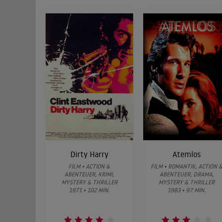
Dirty Harry
Atemlos
FILM • ACTION &
FILM • ROMANTIK, ACTION 
ABENTEUER, KRIMI,
ABENTEUER, DRAMA,
MYSTERY & THRILLER
MYSTERY & THRILLER
1971 • 102 MIN.
1983 • 97 MIN.