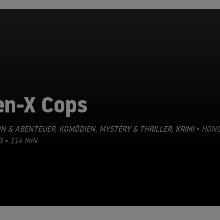
en-X Cops
ON & ABENTEUER
,
KOMÖDIEN
,
MYSTERY & THRILLER
,
KRIMI
• HON
9 • 114 MIN