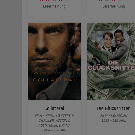
Lesermeinung
Lesermeinung
Collateral
Die Glücksritter
FILM • KRIMI, MYSTERY &
FILM • KOMÖDIEN
THRILLER, ACTION &
1983 • 116 MIN.
ABENTEUER, DRAMA
2004 • 120 MIN.