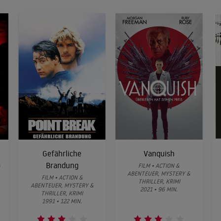
Gefährliche
Vanquish
Brandung
&
FILM • ACTION &
ABENTEUER, MYSTERY &
FILM • ACTION &
THRILLER, KRIMI
ABENTEUER, MYSTERY &
2021 • 96 MIN.
THRILLER, KRIMI
1991 • 122 MIN.