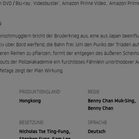
 DVD / Blu-ray
,
Videobuster
,
Amazon Prime Video
,
Amazon Prime
G
schmugglern bricht der Bruderkrieg aus, eine aus Japan beeinfl
iv über Bord werfend, die Bahn frei. Um den Punks der Triaden a
ren Reihen zu pflanzen, formt der entgegen des äußeren Scheins
outs der Polizeiakademie ein furchtloses Fähnlein unorthodoxer Au
etage zeigt der Plan Wirkung.
PRODUKTIONSLAND
REGIE
Hongkong
Benny Chan Muk-Sing,
Benny Chan
BESETZUNG
SPRACHE
Nicholas Tse Ting-Fung,
Deutsch
Stephen Fung, Sam Lee,