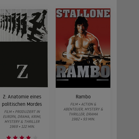
Z: Anatomie eines
Rambo
politischen Mordes
FILM • ACTION &
ABENTEUER, MYSTERY &
FILM • PRODUZIERT IN
THRILLER, DRAMA
EUROPA, DRAMA, KRIMI,
1982 • 93 MIN.
MYSTERY & THRILLER
1969 • 122 MIN.