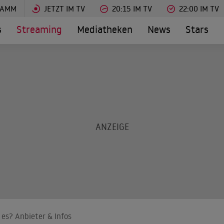
RAMM
JETZT IM TV
20:15 IM TV
22:00 IM TV
s
Streaming
Mediatheken
News
Stars
es? Anbieter & Infos