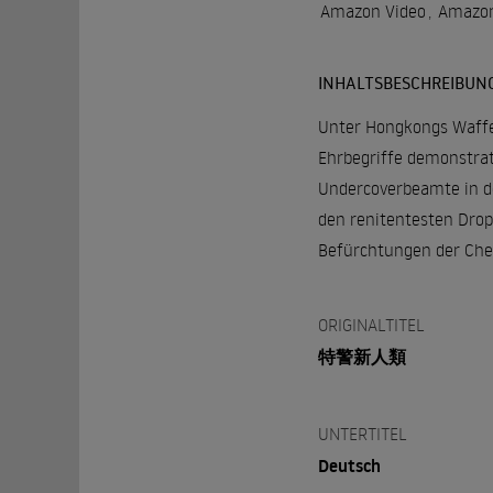
Amazon Video
,
Amazon
INHALTSBESCHREIBUN
Unter Hongkongs Waffen
Ehrbegriffe demonstrat
Undercoverbeamte in de
den renitentesten Drop
Befürchtungen der Chef
ORIGINALTITEL
特警新人類
UNTERTITEL
Deutsch