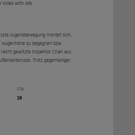
 Video with Ads
.
usste Jugendbewegung mordet sich,
uf Augenhöhe zu begegnen bzw.
 recht gewitzte Inspektor Chan aus
ßenseitercops. Trotz gegenteiliger
FSK
16