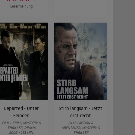
Lesermeinung
Departed - Unter
Stirb langsam - Jetzt
Feinden
erst recht
FILM • KRIMI, MYSTERY &
FILM • ACTION &
THRILLER, DRAMA
ABENTEUER, MYSTERY &
2006 • 151 MIN.
THRILLER