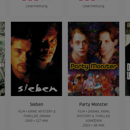
Lesermeinung
Lesermeinung
Sieben
Party Monster
FILM • KRIMI, MYSTERY &
FILM • DRAMA, KRIMI,
THRILLER, DRAMA
MYSTERY & THRILLER,
1995 • 127 MIN.
KOMÖDIEN
2003 • 98 MIN.