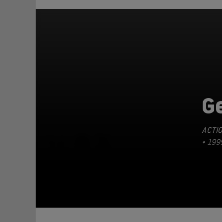
G
ACTI
TEILEN
• 199