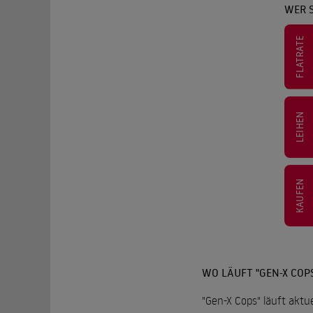
WER S
FLATRATE
LEIHEN
KAUFEN
WO LÄUFT "GEN-X COP
"Gen-X Cops" läuft aktu