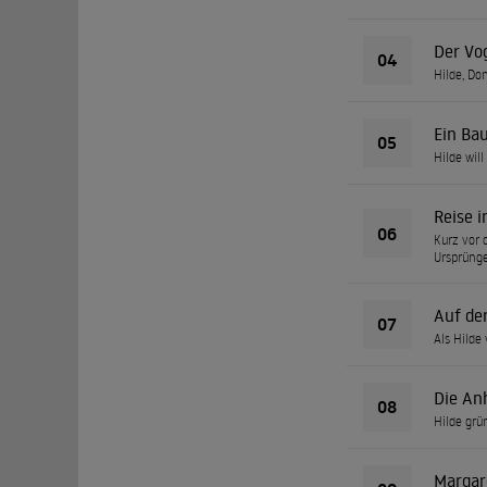
Der Vo
04
Hilde, Do
Ein Ba
05
Hilde will
Reise i
06
Kurz vor 
Ursprünge
Auf de
07
Als Hilde
Die An
08
Hilde grü
Margare