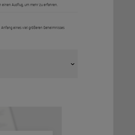
n einen Ausflug, um mehr zu erfahren.
 Anfang eines viel größeren Geheimnisses
n Journalistin ans Licht.
iöse Explosion sie zu neuen Geheimnissen führt,