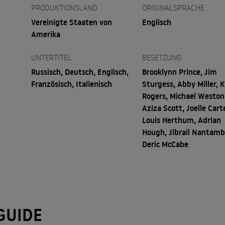
PRODUKTIONSLAND
ORIGINALSPRACHE
Vereinigte Staaten von
Englisch
Amerika
UNTERTITEL
BESETZUNG
Russisch, Deutsch, Englisch,
Brooklynn Prince, Jim
Französisch, Italienisch
Sturgess, Abby Miller, K
Rogers, Michael Weston
Aziza Scott, Joelle Carte
Louis Herthum, Adrian
Hough, Jibrail Nantamb
Deric McCabe
GUIDE