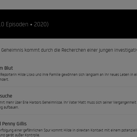
10 Episoden • 2020)
 Geheimnis kommt durch die Recherchen einer jungen investigative
im Blut
 Reporterin Hilde Lisko und ihre Familie gewöhnen sich langsam an ihr neues Leben in ein
ndert.
suche
ährt mehr über Erie Harbors Geheimnisse. Ihr Vater Matt muss sich seiner Vergangenheit
ng aufbauen.
l Penny Gillis
erfolgung einer gefährlichen Spur kommt Hilde in direkten Kontakt mit einem potenzie
und gerät außer Kontrolle.