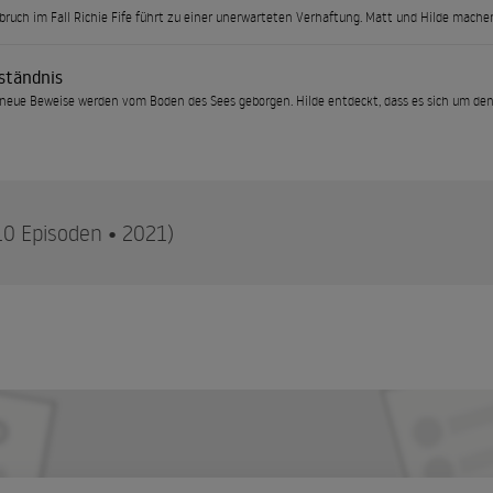
bruch im Fall Richie Fife führt zu einer unerwarteten Verhaftung. Matt und Hilde mache
ständnis
neue Beweise werden vom Boden des Sees geborgen. Hilde entdeckt, dass es sich um den
10 Episoden • 2021)
 Geheimnis kommt durch die Recherchen einer jungen investigative
er Fall
pft damit, endlich das Rätsel um Richie Fife loslassen zu können, selbst als eine myster
in der Vergangenheit von Erie Harbor begraben sind.
ut