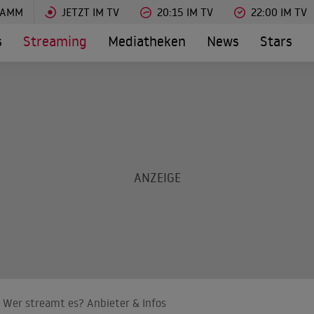
RAMM
JETZT IM TV
20:15 IM TV
22:00 IM TV
s
Streaming
Mediatheken
News
Stars
 Wer streamt es? Anbieter & Infos