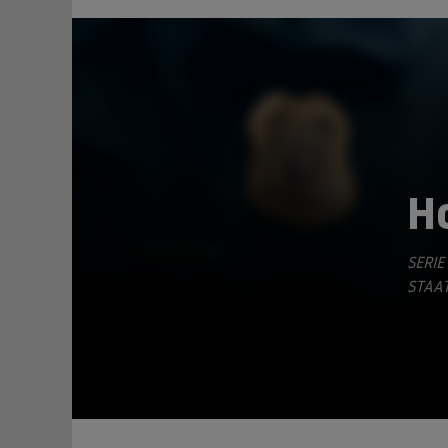
H
SERIE
TEILEN
STAAT