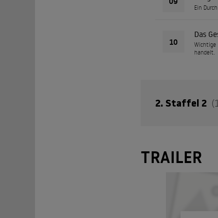
09
Ein Durch
Das Ge
10
Wichtige 
handelt.
2. Staffel 2
(
Ein schockierendes
TRAILER
Ein neu
01
Hilde käm
die tief 
Blacko