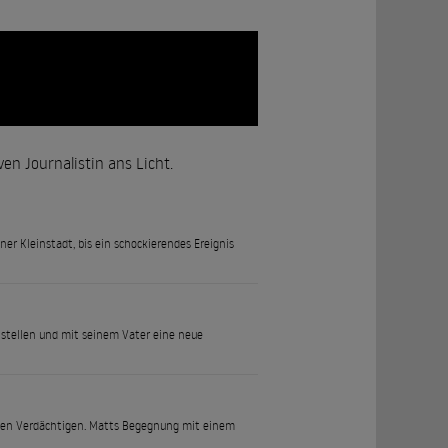
n Journalistin ans Licht.
er Kleinstadt, bis ein schockierendes Ereignis
 stellen und mit seinem Vater eine neue
llen Verdächtigen. Matts Begegnung mit einem