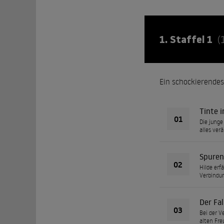
1. Staffel 1
(
Ein schockierendes
Tinte 
01
Die junge
alles verä
Spuren
02
Hilde erf
Verbindu
Der Fal
03
Bei der V
alten Fre