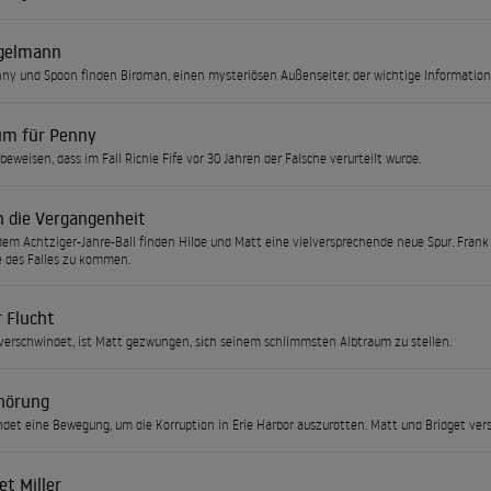
gelmann
nny und Spoon finden Birdman, einen mysteriösen Außenseiter, der wichtige Information
um für Penny
 beweisen, dass im Fall Richie Fife vor 30 Jahren der Falsche verurteilt wurde.
n die Vergangenheit
dem Achtziger-Jahre-Ball finden Hilde und Matt eine vielversprechende neue Spur. Frank
 des Falles zu kommen.
r Flucht
 verschwindet, ist Matt gezwungen, sich seinem schlimmsten Albtraum zu stellen.
hörung
ndet eine Bewegung, um die Korruption in Erie Harbor auszurotten. Matt und Bridget vers
t Miller