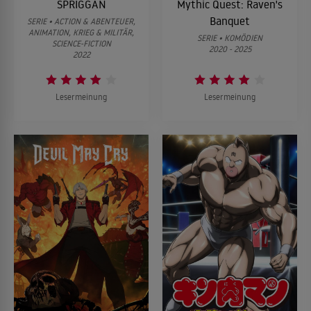
SPRIGGAN
Mythic Quest: Raven's
Banquet
SERIE • ACTION & ABENTEUER,
ANIMATION, KRIEG & MILITÄR,
SERIE • KOMÖDIEN
SCIENCE-FICTION
2020 - 2025
2022
Lesermeinung
Lesermeinung