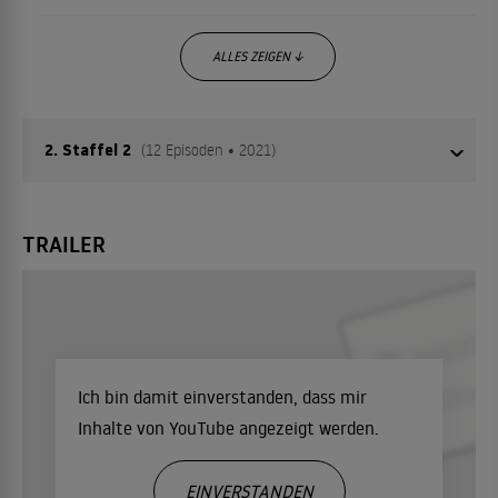
ALLES ZEIGEN ↓
2. Staffel 2
(12 Episoden • 2021)
Takuma befindet sich noch immer in der Fantasywelt
TRAILER
seines Lieblings-MMORPGs „Cross Reverie". Als
Dämonenkönig Diablo erlebt er dort zusammen mit
seinen sexy Sklavinnen Rem, Shera und Kulmi die
spannendsten Abenteuer. Eines Tages wird er durch einen
missglückten Zauberspruch in einen tiefen Wald
Ich bin damit einverstanden, dass mir
katapultiert und rettet dort ein süßes Mädchen vor ihrem
Inhalte von YouTube angezeigt werden.
Verfolger.
EINVERSTANDEN