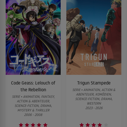
Code Geass: Lelouch of
Trigun Stampede
the Rebellion
SERIE • ANIMATION, ACTION &
ABENTEUER, KOMÖDIEN,
SERIE • ANIMATION, FANTASY,
SCIENCE-FICTION, DRAMA,
ACTION & ABENTEUER,
WESTERN
SCIENCE-FICTION, DRAMA,
2023 - 2026
MYSTERY & THRILLER
2006 - 2008