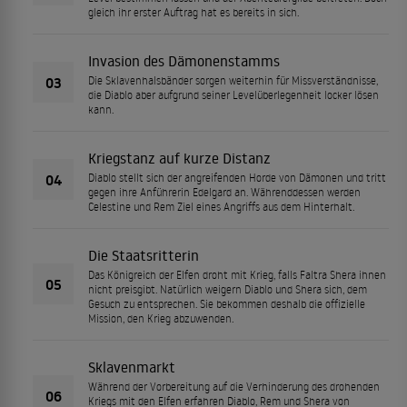
gleich ihr erster Auftrag hat es bereits in sich.
Invasion des Dämonenstamms
03
Die Sklavenhalsbänder sorgen weiterhin für Missverständnisse,
die Diablo aber aufgrund seiner Levelüberlegenheit locker lösen
kann.
Kriegstanz auf kurze Distanz
04
Diablo stellt sich der angreifenden Horde von Dämonen und tritt
gegen ihre Anführerin Edelgard an. Währenddessen werden
Celestine und Rem Ziel eines Angriffs aus dem Hinterhalt.
Die Staatsritterin
Das Königreich der Elfen droht mit Krieg, falls Faltra Shera ihnen
05
nicht preisgibt. Natürlich weigern Diablo und Shera sich, dem
Gesuch zu entsprechen. Sie bekommen deshalb die offizielle
Mission, den Krieg abzuwenden.
Sklavenmarkt
Während der Vorbereitung auf die Verhinderung des drohenden
06
Kriegs mit den Elfen erfahren Diablo, Rem und Shera von