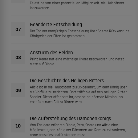
Celestine von einer potentiellen Möglichkeit, die Halsbänder
loszuwerden.
Geänderte Entscheidung
07
Der Tag der endgültigen Entscheidung über Sheras Rückkehr ins
Königreich der Elfen ist gekommen.
Ansturm des Helden
08
Prinz Keera hat eine mächtige Hydra beschworen und hetzt
diese auf Diablo.
Die Geschichte des Heiligen Ritters
Alicia ist in die Hauptstadt zurückgekehrt, um dem König über
09
die Vorfälle zu berichten. Dort trifft sie auf den heiligen Ritter
Saddler. Dieser offenbart ihr, dass seine nächste Mission ihn
ebenfalls nach Faltra führen wird.
Die Auferstehung des Dämonenkönigs
10
Von Edelgard erfahren Diablo, Rem, Shera und Alicia eine
Möglichkeit, den König der Dämonen aus Rem zu extrahieren,
ohne dass diese dafür sterben muss.