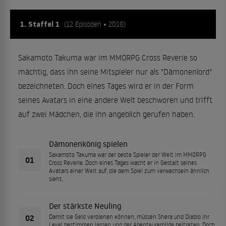
1. Staffel 1
(12 Episoden • 2018)
Sakamoto Takuma war im MMORPG Cross Reverie so
mächtig, dass ihn seine Mitspieler nur als "Dämonenlord"
bezeichneten. Doch eines Tages wird er in der Form
seines Avatars in eine andere Welt beschworen und trifft
auf zwei Mädchen, die ihn angeblich gerufen haben.
Dämonenkönig spielen
Sakamoto Takuma war der beste Spieler der Welt im MMORPG
01
Cross Reverie. Doch eines Tages wacht er in Gestalt seines
Avatars einer Welt auf, die dem Spiel zum verwechseln ähnlich
sieht.
Der stärkste Neuling
02
Damit sie Geld verdienen können, müssen Shera und Diablo ihr
Level bestimmen lassen und der Abenteurergilde beitreten. Doch