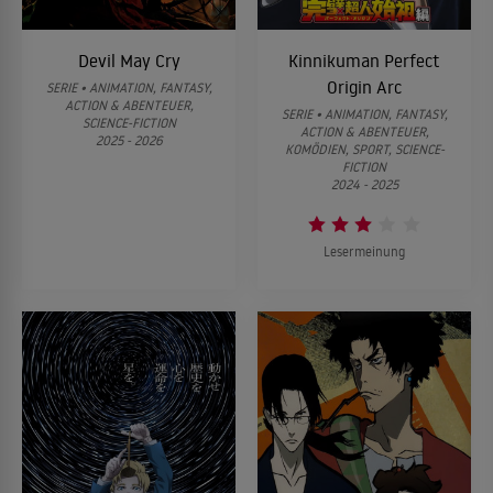
Devil May Cry
Kinnikuman Perfect
Origin Arc
SERIE • ANIMATION, FANTASY,
ACTION & ABENTEUER,
SERIE • ANIMATION, FANTASY,
SCIENCE-FICTION
ACTION & ABENTEUER,
2025 - 2026
KOMÖDIEN, SPORT, SCIENCE-
FICTION
2024 - 2025
Lesermeinung