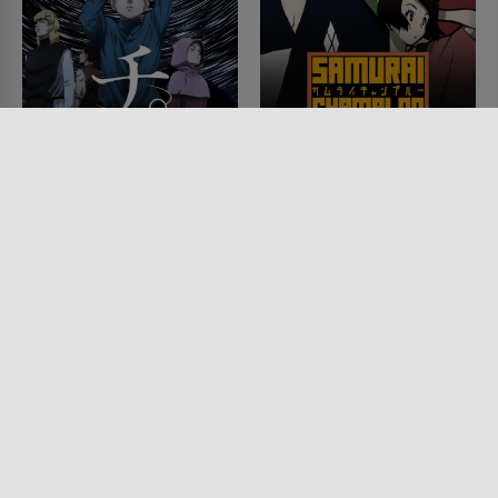
Ketzer - Tödliches
Samurai Champloo
Wissen über die
SERIE • ANIMATION, ACTION &
ABENTEUER, KOMÖDIEN,
Bewegungen der Erde
DRAMA, MYSTERY & THRILLER,
SERIE • ANIMATION, SCIENCE-
HISTORISCH
FICTION, DRAMA, HISTORISCH
2004
2024
Lesermeinung
Lesermeinung