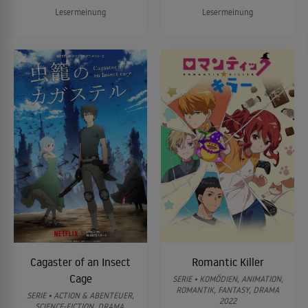
Lesermeinung
Lesermeinung
Cagaster of an Insect
Romantic Killer
Cage
SERIE • KOMÖDIEN, ANIMATION,
ROMANTIK, FANTASY, DRAMA
SERIE • ACTION & ABENTEUER,
2022
SCIENCE-FICTION, DRAMA,