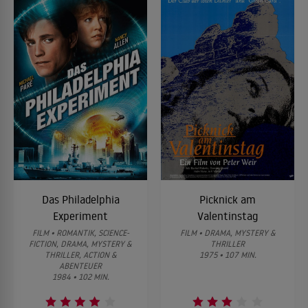
Das Philadelphia
Picknick am
Experiment
Valentinstag
FILM • ROMANTIK, SCIENCE-
FILM • DRAMA, MYSTERY &
FICTION, DRAMA, MYSTERY &
THRILLER
THRILLER, ACTION &
1975 • 107 MIN.
ABENTEUER
1984 • 102 MIN.