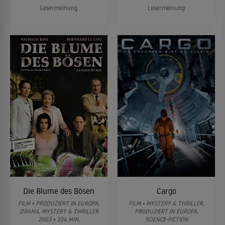
Lesermeinung
Lesermeinung
Die Blume des Bösen
Cargo
FILM • PRODUZIERT IN EUROPA,
FILM • MYSTERY & THRILLER,
DRAMA, MYSTERY & THRILLER
PRODUZIERT IN EUROPA,
2003 • 104 MIN.
SCIENCE-FICTION