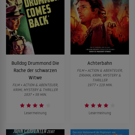
Bulldog Drummond Die
Achterbahn
Rache der schwarzen
FILM • ACTION & ABENTEUER,
DRAMA, KRIMI, MYSTERY &
Witwe
THRILLER
FILM • ACTION & ABENTEUER,
1977 • 119 MIN.
KRIMI, MYSTERY & THRILLER
1937 • 59 MIN.
Lesermeinung
Lesermeinung