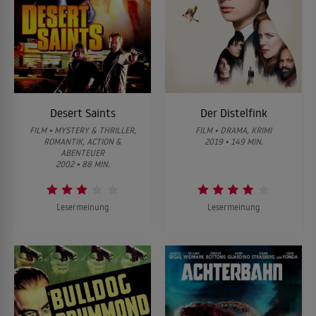
Desert Saints
Der Distelfink
FILM • MYSTERY & THRILLER,
FILM • DRAMA, KRIMI
ROMANTIK, ACTION &
2019 • 149 MIN.
ABENTEUER
2002 • 88 MIN.
Lesermeinung
Lesermeinung