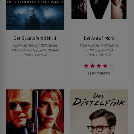
Der Staatsfeind Nr. 1
Bei Anruf Mord
FILM • ACTION & ABENTEUER,
FILM • KRIMI, MYSTERY &
MYSTERY & THRILLER, DRAMA
THRILLER, DRAMA
1998 • 132 MIN.
1954 • 105 MIN.
Lesermeinung