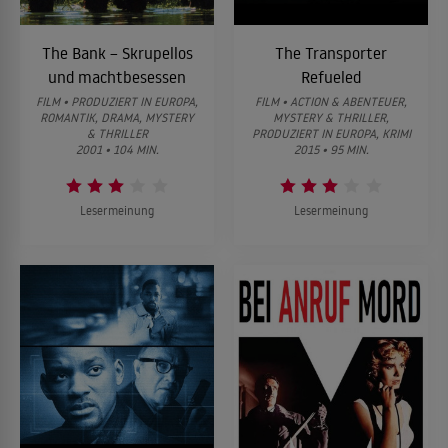
The Bank – Skrupellos
The Transporter
und machtbesessen
Refueled
FILM • PRODUZIERT IN EUROPA,
FILM • ACTION & ABENTEUER,
ROMANTIK, DRAMA, MYSTERY
MYSTERY & THRILLER,
& THRILLER
PRODUZIERT IN EUROPA, KRIMI
2001 • 104 MIN.
2015 • 95 MIN.
Lesermeinung
Lesermeinung