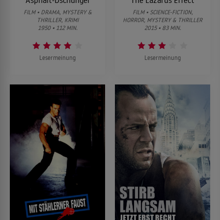
FILM • DRAMA, MYSTERY &
FILM • SCIENCE-FICTION,
THRILLER, KRIMI
HORROR, MYSTERY & THRILLER
1950 • 112 MIN.
2015 • 83 MIN.
Lesermeinung
Lesermeinung