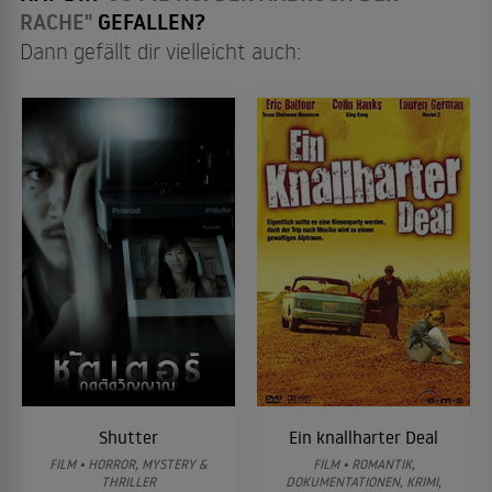
RACHE"
GEFALLEN?
Dann gefällt dir vielleicht auch:
Shutter
Ein knallharter Deal
FILM • HORROR, MYSTERY &
FILM • ROMANTIK,
THRILLER
DOKUMENTATIONEN, KRIMI,