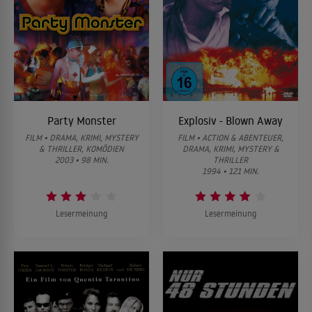
Party Monster
Explosiv - Blown Away
FILM • DRAMA, KRIMI, MYSTERY
FILM • ACTION & ABENTEUER,
& THRILLER, KOMÖDIEN
DRAMA, KRIMI, MYSTERY &
2003 • 98 MIN.
THRILLER
1994 • 121 MIN.
Lesermeinung
Lesermeinung