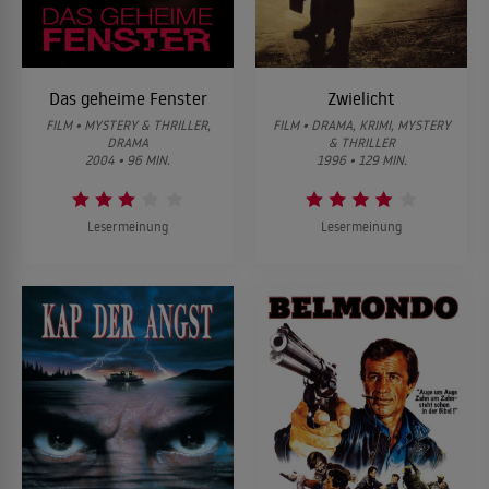
Das geheime Fenster
Zwielicht
FILM • MYSTERY & THRILLER,
FILM • DRAMA, KRIMI, MYSTERY
DRAMA
& THRILLER
2004 • 96 MIN.
1996 • 129 MIN.
Lesermeinung
Lesermeinung