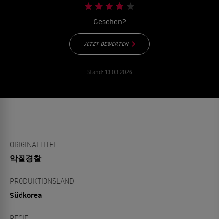
Gesehen?
JETZT BEWERTEN
Stand:
13.03.2026
ORIGINALTITEL
악질경찰
PRODUKTIONSLAND
Südkorea
REGIE