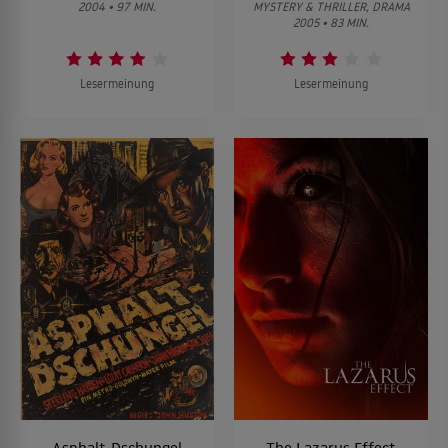
2004 • 97 MIN.
MYSTERY & THRILLER, DRAMA
2005 • 83 MIN.
Lesermeinung
Lesermeinung
Asphalt-Dschungel
The Lazarus Effect