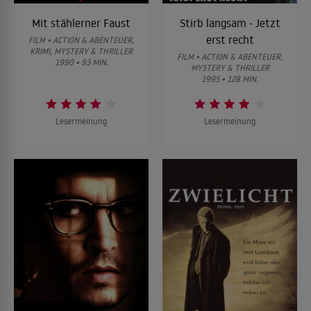
Mit stählerner Faust
Stirb langsam - Jetzt
erst recht
FILM • ACTION & ABENTEUER,
KRIMI, MYSTERY & THRILLER
FILM • ACTION & ABENTEUER,
1990 • 93 MIN.
MYSTERY & THRILLER
1995 • 128 MIN.
Lesermeinung
Lesermeinung