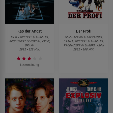
Kap der Angst
Der Profi
FILM • MYSTERY & THRILLER,
FILM • ACTION & ABENTEUER,
PRODUZIERT IN EUROPA, KRIMI,
DRAMA, MYSTERY & THRILLER,
DRAMA
PRODUZIERT IN EUROPA, KRIMI
1991 • 128 MIN.
1981 • 108 MIN.
Lesermeinung