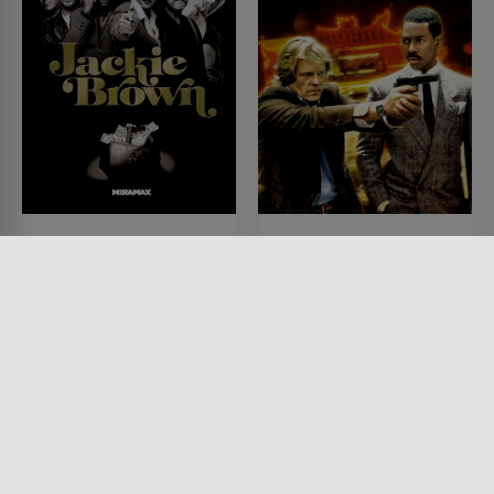
Jackie Brown
Nur 48 Stunden
FILM • KRIMI, MYSTERY &
FILM • ACTION & ABENTEUER,
THRILLER, DRAMA
KOMÖDIEN, DRAMA, MYSTERY
1997 • 154 MIN.
& THRILLER, KRIMI
1982 • 96 MIN.
Lesermeinung