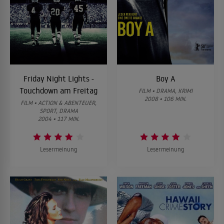
Friday Night Lights -
Boy A
Touchdown am Freitag
FILM • DRAMA, KRIMI
2008 • 106 MIN.
FILM • ACTION & ABENTEUER,
SPORT, DRAMA
2004 • 117 MIN.
Lesermeinung
Lesermeinung