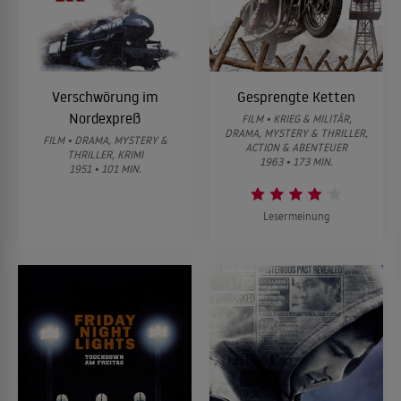
Verschwörung im
Gesprengte Ketten
Nordexpreß
FILM • KRIEG & MILITÄR,
DRAMA, MYSTERY & THRILLER,
FILM • DRAMA, MYSTERY &
ACTION & ABENTEUER
THRILLER, KRIMI
1963 • 173 MIN.
1951 • 101 MIN.
Lesermeinung