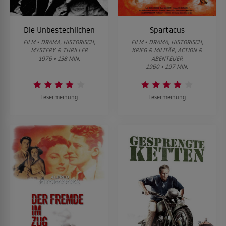
Die Unbestechlichen
Spartacus
FILM • DRAMA, HISTORISCH,
FILM • DRAMA, HISTORISCH,
MYSTERY & THRILLER
KRIEG & MILITÄR, ACTION &
1976 • 138 MIN.
ABENTEUER
1960 • 197 MIN.
Lesermeinung
Lesermeinung