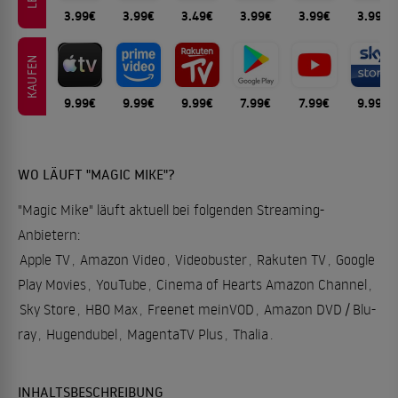
3.99€
3.99€
3.49€
3.99€
3.99€
3.99€
KAUFEN
9.99€
9.99€
9.99€
7.99€
7.99€
9.99€
WO LÄUFT "MAGIC MIKE"?
"Magic Mike" läuft aktuell bei folgenden Streaming-
Anbietern:
Apple TV
,
Amazon Video
,
Videobuster
,
Rakuten TV
,
Google
Play Movies
,
YouTube
,
Cinema of Hearts Amazon Channel
,
Sky Store
,
HBO Max
,
Freenet meinVOD
,
Amazon DVD / Blu-
ray
,
Hugendubel
,
MagentaTV Plus
,
Thalia
.
INHALTSBESCHREIBUNG