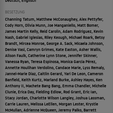
Deutsch, Englisch
BESETZUNG
Channing Tatum, Matthew McConaughey, Alex Pettyfer,
Cody Horn, Olivia Munn, Joe Manganiello, Matt Bomer,
James Martin Kelly, Reid Carolin, Adam Rodriguez, Kevin
Nash, Gabriel Iglesias, Riley Keough, Michael Roark, Betsy
Brandt, Mircea Monroe, George A. Sack, Micaela Johnson,
Denise Vasi, Camryn Grimes, Kate Easton, Asher Wallis,
Alison Faulk, Catherine Lynn Stone, Jennifer Skinner,
Vanessa Ryan, Teresa Espinosa, Monica Garcia Pérez,
Annette Houlihan Verdolino, Candace Marie, Lyss Remaly,
Jannel-Marie Diaz, Caitlin Gerard, Yari De Leon, Cameron
Banfield, Keith Kurtz, Marland Burke, Ashley Hayes, Ken
Anthony II, Machete Bang Bang, Emma Chandler, Michelle
Clunie, Erica Day, Fielding Edlow, Rod Grant, Eric Ian,
Stacy Jordan, Charlotte Wilson Langley, Joshua Lassman,
Carrie Lauren, Melissa LeEllen, Morgan Lester, Krystle
McMullan, Adrienne McQueen, Jeremy Palko, Barrett