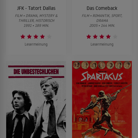
JFK - Tatort Dallas
Das Comeback
FILM • DRAMA, MYSTERY &
FILM • ROMANTIK, SPORT,
THRILLER, HISTORISCH
DRAMA
1991 • 189 MIN.
2005 • 144 MIN.
Lesermeinung
Lesermeinung