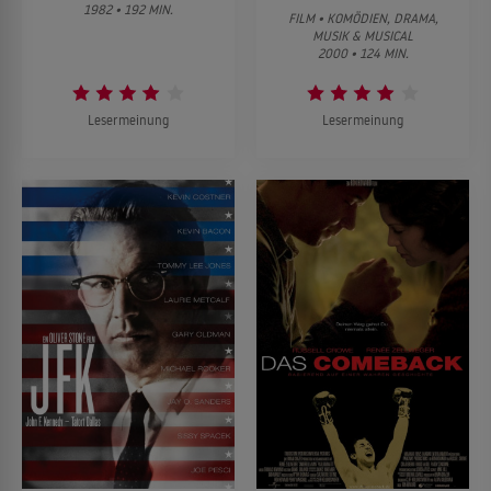
1982 • 192 MIN.
FILM • KOMÖDIEN, DRAMA,
MUSIK & MUSICAL
2000 • 124 MIN.
Lesermeinung
Lesermeinung