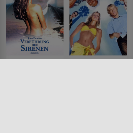
Verführung der Sirenen
Hawaii Crime Story
FILM • ROMANTIK, KOMÖDIEN,
FILM • KOMÖDIEN, KRIMI
DRAMA
2004 • 88 MIN.
1994 • 98 MIN.
Lesermeinung
Lesermeinung