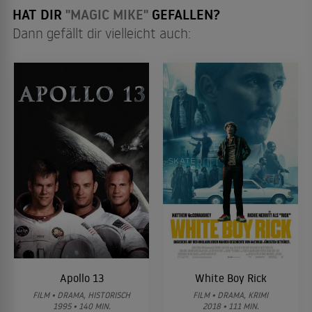
HAT DIR
"MAGIC MIKE"
GEFALLEN?
Dann gefällt dir vielleicht auch:
Apollo 13
White Boy Rick
FILM • DRAMA, HISTORISCH
FILM • DRAMA, KRIMI
1995 • 140 MIN.
2018 • 111 MIN.