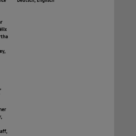
nce
Deutsch, Englisch
ar
élix
rtha
ey,
,
y
,
ner
r,
aff,