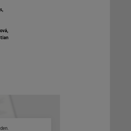
s,
ová,
stian
rden.