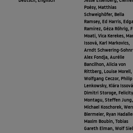
Deutsch, Englisch
Jesse Eisenberg, Cléme
Poésy, Matthias
Schweighöfer, Bella
Ramsey, Ed Harris, Edg
Ramírez, Géza Röhrig, F
Moati, Vica Kerekes, Ma
Issová, Karl Markovics,
Arndt Schwering-Sohnr
Alex Fondja, Aurélie
Bancilhon, Alicia von
Rittberg, Louise Morell,
Wolfgang Ceczor, Philip
Lenkowsky, Klára Issová
Dimitri Storoge, Felicit
Montagu, Steffen Jung
Michael Koschorek, Wer
Biermeier, Ryan Hadalle
Maxim Boubin, Tobias
Gareth Elman, Wolf Siel