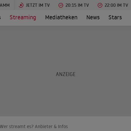
RAMM
JETZT IM TV
20:15 IM TV
22:00 IM TV
s
Streaming
Mediatheken
News
Stars
 Wer streamt es? Anbieter & Infos