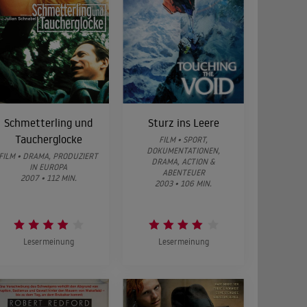
Schmetterling und
Sturz ins Leere
Taucherglocke
FILM • SPORT,
DOKUMENTATIONEN,
FILM • DRAMA, PRODUZIERT
DRAMA, ACTION &
IN EUROPA
ABENTEUER
2007 • 112 MIN.
2003 • 106 MIN.
Lesermeinung
Lesermeinung