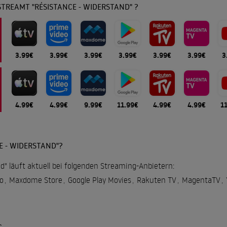
TREAMT "RÉSISTANCE - WIDERSTAND" ?
3.99€
3.99€
3.99€
3.99€
3.99€
3.99€
3
4.99€
4.99€
9.99€
11.99€
4.99€
4.99€
1
E - WIDERSTAND"?
d" läuft aktuell bei folgenden Streaming-Anbietern:
o
,
Maxdome Store
,
Google Play Movies
,
Rakuten TV
,
MagentaTV
,