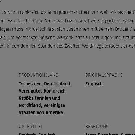
G
923 in Frankreich als Sohn jüdischer Eltern zur Welt. Als Nazideu
seiner Familie, doch sein Vater wird nach Auschwitz deportiert, wor
hlagen muss. Marcel schließt sich zusammen mit seinem Bruder Al
ald, um versteckte jüdische Waisenkinder zu beruhigen und abzule
n. In den dunklen Stunden des Zweiten Weltkriegs versucht er 
PRODUKTIONSLAND
ORIGINALSPRACHE
Tschechien, Deutschland,
Englisch
Vereinigtes Königreich
Großbritannien und
Nordirland, Vereinigte
Staaten von Amerika
UNTERTITEL
BESETZUNG