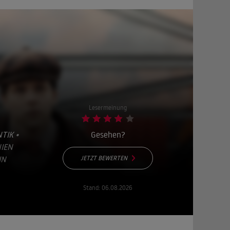
Lesermeinung
TIK
•
Gesehen?
EN U
IN
JETZT BEWERTEN
Stand:
06.08.2026