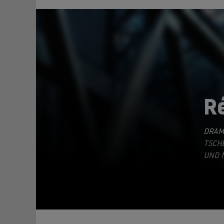
R
DRAM
TEILEN
TSCHE
ND NO