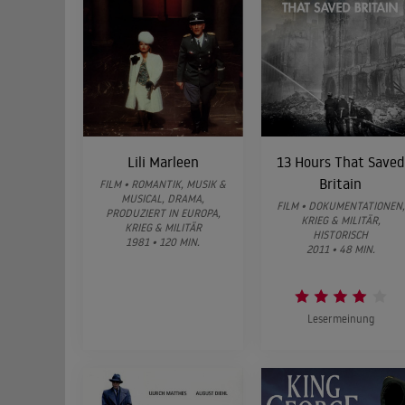
Lili Marleen
13 Hours That Saved
Britain
FILM • ROMANTIK, MUSIK &
MUSICAL, DRAMA,
FILM • DOKUMENTATIONEN,
PRODUZIERT IN EUROPA,
KRIEG & MILITÄR,
KRIEG & MILITÄR
HISTORISCH
1981 • 120 MIN.
2011 • 48 MIN.
Lesermeinung