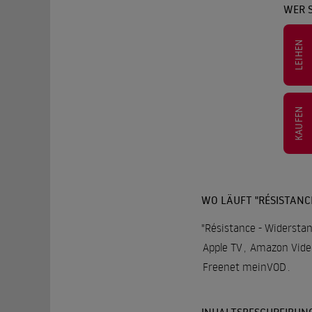
WER S
LEIHEN
KAUFEN
WO LÄUFT "RÉSISTANC
"Résistance - Widerstan
Apple TV
,
Amazon Vide
Freenet meinVOD
.